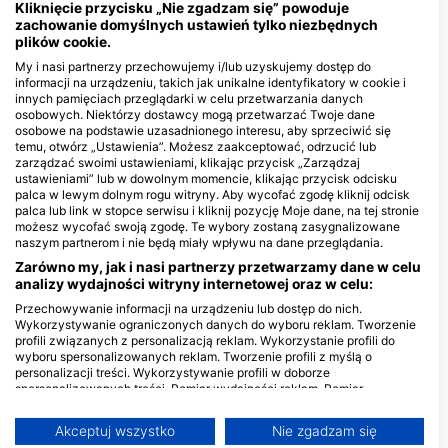
Kliknięcie przycisku „Nie zgadzam się” powoduje
nurkowe
zachowanie domyślnych ustawień tylko niezbędnych
plików cookie.
My i nasi partnerzy przechowujemy i/lub uzyskujemy dostęp do
informacji na urządzeniu, takich jak unikalne identyfikatory w cookie i
Deep Blue Adventures Belize
innych pamięciach przeglądarki w celu przetwarzania danych
Beach Front Boca del Rio, 00000
osobowych. Niektórzy dostawcy mogą przetwarzać Twoje dane
San Pedro Town, Belize
osobowe na podstawie uzasadnionego interesu, aby sprzeciwić się
temu, otwórz „Ustawienia”. Możesz zaakceptować, odrzucić lub
zarządzać swoimi ustawieniami, klikając przycisk „Zarządzaj
ustawieniami” lub w dowolnym momencie, klikając przycisk odcisku
Elite Adventures Belize, Ltd
palca w lewym dolnym rogu witryny. Aby wycofać zgodę kliknij odcisk
1/2 Mile North, 0000 San Pedro,
palca lub link w stopce serwisu i kliknij pozycję Moje dane, na tej stronie
Belize
możesz wycofać swoją zgodę. Te wybory zostaną zasygnalizowane
naszym partnerom i nie będą miały wpływu na dane przeglądania.
Zarówno my, jak i nasi partnerzy przetwarzamy dane w celu
analizy wydajności witryny internetowej oraz w celu:
MIEJSCA NURKOWE W POBLIŻU
Przechowywanie informacji na urządzeniu lub dostęp do nich.
Wykorzystywanie ograniczonych danych do wyboru reklam. Tworzenie
profili związanych z personalizacją reklam. Wykorzystanie profili do
wyboru spersonalizowanych reklam. Tworzenie profili z myślą o
personalizacji treści. Wykorzystywanie profili w doborze
spersonalizowanych treści. Pomiar wydajności reklam. Pomiar
wydajności treści. Poznawanie odbiorców dzięki statystyce lub
kombinacji danych z różnych źródeł. Opracowywanie i ulepszanie usług.
Akceptuj wszystko
Nie zgadzam się
Wykorzystywanie ograniczonych danych do wyboru treści