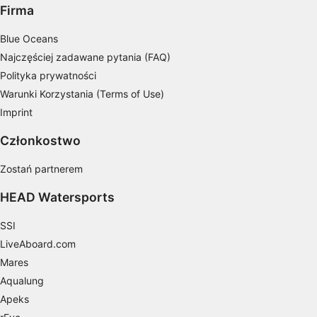
Firma
spersonalizowanych treści
Pomiar efektywności reklam
Blue Oceans
Najczęściej zadawane pytania (FAQ)
Pomiar efektywności treści
Polityka prywatności
Warunki Korzystania (Terms of Use)
Rozumienie odbiorców dzięki statystyce lub
kombinacji danych z różnych źródeł
Imprint
Rozwój i ulepszanie usług
Członkostwo
Wykorzystywanie ograniczonych danych do
Zostań partnerem
wyboru treści
HEAD Watersports
Funkcje specjalne IAB:
Użycie dokładnych danych
SSI
geolokalizacyjnych
LiveAboard.com
Mares
Identyfikowanie urządzeń na podstawie
aktywnie żądanych informacji
Aqualung
Apeks
Cele przetwarzania inne niż IAB: