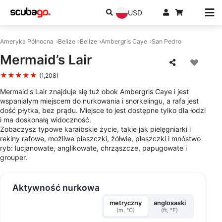
USD
Ameryka Północna
Belize
Belize
Ambergris Caye
San Pedro
Mermaid’s Lair
★★★★★
(1,208)
Mermaid's Lair znajduje się tuż obok Ambergris Caye i jest
wspaniałym miejscem do nurkowania i snorkelingu, a rafa jest
dość płytka, bez prądu. Miejsce to jest dostępne tylko dla łodzi
i ma doskonałą widoczność.
Zobaczysz typowe karaibskie życie, takie jak pielęgniarki i
rekiny rafowe, możliwe płaszczki, żółwie, płaszczki i mnóstwo
ryb: lucjanowate, anglikowate, chrząszcze, papugowate i
grouper.
Aktywność nurkowa
metryczny
anglosaski
(m, °C)
(ft, °F)