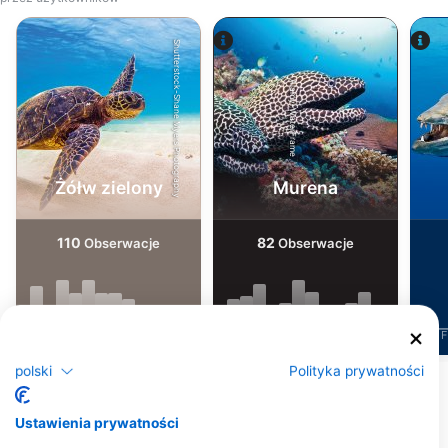
Shutterstock-Shane Myers Photography
Alamy-WaterFrame
Żółw zielony
Murena
110
82
Obserwacje
Obserwacje
J
F
M
A
M
J
J
A
S
O
N
D
J
F
M
A
M
J
J
A
S
O
N
D
J
F
polski
Polityka prywatności
Pokaż więcej zwierząt
Ustawienia prywatności
Centra nurkowe obsługujące to miejsce