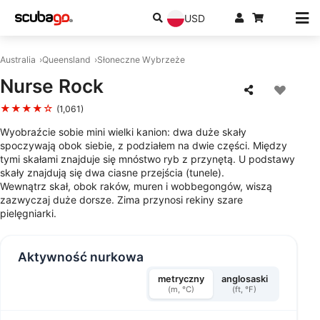
USD
Australia
Queensland
Słoneczne Wybrzeże
Nurse Rock
★★★★☆
(1,061)
Wyobraźcie sobie mini wielki kanion: dwa duże skały
spoczywają obok siebie, z podziałem na dwie części. Między
tymi skałami znajduje się mnóstwo ryb z przynętą. U podstawy
skały znajdują się dwa ciasne przejścia (tunele).
Wewnątrz skał, obok raków, muren i wobbegongów, wiszą
zazwyczaj duże dorsze. Zima przynosi rekiny szare
pielęgniarki.
Aktywność nurkowa
metryczny
anglosaski
(m, °C)
(ft, °F)