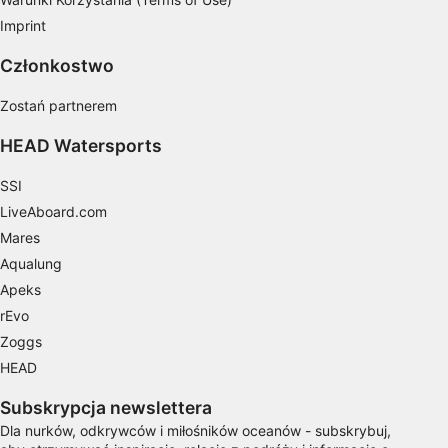
Imprint
Pomiar efektywności treści
Członkostwo
Rozumienie odbiorców dzięki statystyce lub
kombinacji danych z różnych źródeł
Zostań partnerem
Rozwój i ulepszanie usług
HEAD Watersports
Wykorzystywanie ograniczonych danych do
SSI
wyboru treści
LiveAboard.com
Funkcje specjalne IAB:
Mares
Użycie dokładnych danych
Aqualung
geolokalizacyjnych
Apeks
Identyfikowanie urządzeń na podstawie
rEvo
aktywnie żądanych informacji
Zoggs
Cele przetwarzania inne niż IAB:
HEAD
Niezbędne
Subskrypcja newslettera
Wydajność (Performance)
Dla nurków, odkrywców i miłośników oceanów - subskrybuj,