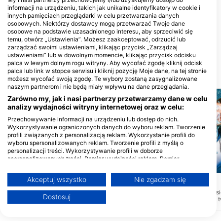
informacji na urządzeniu, takich jak unikalne identyfikatory w cookie i
innych pamięciach przeglądarki w celu przetwarzania danych
osobowych. Niektórzy dostawcy mogą przetwarzać Twoje dane
SCUBA WORLD
osobowe na podstawie uzasadnionego interesu, aby sprzeciwić się
207 Brisbane Road, 4557
temu, otwórz „Ustawienia”. Możesz zaakceptować, odrzucić lub
Mooloolaba, QLD - Australia
zarządzać swoimi ustawieniami, klikając przycisk „Zarządzaj
ustawieniami” lub w dowolnym momencie, klikając przycisk odcisku
palca w lewym dolnym rogu witryny. Aby wycofać zgodę kliknij odcisk
palca lub link w stopce serwisu i kliknij pozycję Moje dane, na tej stronie
MIEJSCA NURKOWE W POBLIŻU
możesz wycofać swoją zgodę. Te wybory zostaną zasygnalizowane
naszym partnerom i nie będą miały wpływu na dane przeglądania.
Zarówno my, jak i nasi partnerzy przetwarzamy dane w celu
analizy wydajności witryny internetowej oraz w celu:
Przechowywanie informacji na urządzeniu lub dostęp do nich.
Wykorzystywanie ograniczonych danych do wyboru reklam. Tworzenie
profili związanych z personalizacją reklam. Wykorzystanie profili do
wyboru spersonalizowanych reklam. Tworzenie profili z myślą o
personalizacji treści. Wykorzystywanie profili w doborze
spersonalizowanych treści. Pomiar wydajności reklam. Pomiar
wydajności treści. Poznawanie odbiorców dzięki statystyce lub
Mares, Janez Kranjc
Mares, Janez Kranjc
kombinacji danych z różnych źródeł. Opracowywanie i ulepszanie usług.
Akceptuj wszystko
Nie zgadzam się
Wykorzystywanie ograniczonych danych do wyboru treści
Big Plates
MKVI
(★3.7)
(★3.8)
Big Plates może pochwalić się piękną
MK6 może pochwalić si
Więcej informacji na temat wykorzystania danych przez Google można
Dostosuj
ekspozycją zdrowych, twardych i
ekspozycją zdrowych, t
znaleźć tutaj: https://business.safety.google/privacy/
miękkich koralowców. Kotwica znajduje
miękkich koralowców. K
Dane mogą być udostępniane poza Unię Europejską i wysyłane do USA.
się na głębokości ok. 10 m, co czyni ją
się na głębokości ok. 10
idealnym miejscem dla nowych nurków
idealnym miejscem dla
Twoja zgoda i polityka cookie dotyczą wyłącznie tej witryny/aplikacji.