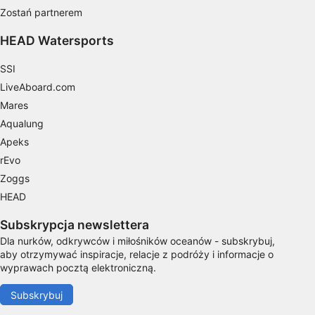
Zostań partnerem
Identyfikowanie urządzeń na podstawie
HEAD Watersports
aktywnie żądanych informacji
Cele przetwarzania inne niż IAB:
SSI
Niezbędne
LiveAboard.com
Mares
Wydajność (Performance)
Aqualung
Apeks
Funkcjonalne
rEvo
Reklama / śledzenie
Zoggs
HEAD
Subskrypcja newslettera
Dla nurków, odkrywców i miłośników oceanów - subskrybuj,
aby otrzymywać inspiracje, relacje z podróży i informacje o
wyprawach pocztą elektroniczną.
Subskrybuj