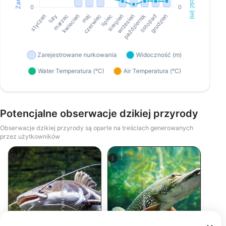
Potencjalne obserwacje dzikiej przyrody
Obserwacje dzikiej przyrody są oparte na treściach generowanych
przez użytkowników
Shutterstock-zsolt_uveges
iStock-abadonian