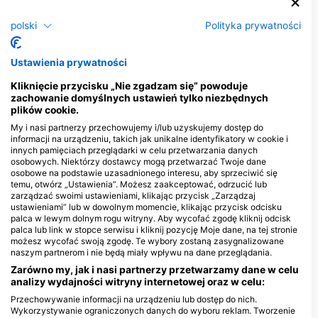
Sum
Szczupak
polski
Polityka prywatności
7
3
Obserwacje
Obserwacje
Ustawienia prywatności
Kliknięcie przycisku „Nie zgadzam się” powoduje
zachowanie domyślnych ustawień tylko niezbędnych
plików cookie.
J
F
M
A
M
J
J
A
S
O
N
D
J
F
M
A
M
J
J
A
S
O
N
D
My i nasi partnerzy przechowujemy i/lub uzyskujemy dostęp do
informacji na urządzeniu, takich jak unikalne identyfikatory w cookie i
innych pamięciach przeglądarki w celu przetwarzania danych
Centra nurkowe obsługujące to miejsce
osobowych. Niektórzy dostawcy mogą przetwarzać Twoje dane
osobowe na podstawie uzasadnionego interesu, aby sprzeciwić się
nurkowe
temu, otwórz „Ustawienia”. Możesz zaakceptować, odrzucić lub
zarządzać swoimi ustawieniami, klikając przycisk „Zarządzaj
ustawieniami” lub w dowolnym momencie, klikając przycisk odcisku
palca w lewym dolnym rogu witryny. Aby wycofać zgodę kliknij odcisk
palca lub link w stopce serwisu i kliknij pozycję Moje dane, na tej stronie
możesz wycofać swoją zgodę. Te wybory zostaną zasygnalizowane
ALEA Divers - centrum
naszym partnerom i nie będą miały wpływu na dane przeglądania.
potapeni,
Zarówno my, jak i nasi partnerzy przetwarzamy dane w celu
www.ALEADIVERS.cz
analizy wydajności witryny internetowej oraz w celu:
Kamýcká 131/10, 16500 Praha 6 -
Suchdol, Republika Czeska
Przechowywanie informacji na urządzeniu lub dostęp do nich.
Wykorzystywanie ograniczonych danych do wyboru reklam. Tworzenie