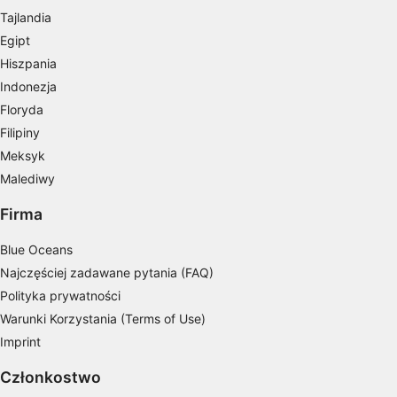
Wykorzystanie profili do wyboru
Tajlandia
spersonalizowanych reklam
Egipt
Tworzenie profili w celu personalizacji treści
Hiszpania
Indonezja
Wykorzystywanie profili w celu doboru
Floryda
spersonalizowanych treści
Filipiny
Pomiar efektywności reklam
Meksyk
Malediwy
Pomiar efektywności treści
Firma
Rozumienie odbiorców dzięki statystyce lub
kombinacji danych z różnych źródeł
Blue Oceans
Najczęściej zadawane pytania (FAQ)
Rozwój i ulepszanie usług
Polityka prywatności
Wykorzystywanie ograniczonych danych do
Warunki Korzystania (Terms of Use)
wyboru treści
Imprint
Funkcje specjalne IAB:
Członkostwo
Użycie dokładnych danych
geolokalizacyjnych