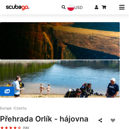
USD
© ALEA Divers - centrum potápění, 16500 Praha 6 - Suchdol
Europa
Czechy
Přehrada Orlík - hájovna
★★★★☆
(16)