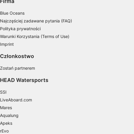
Firma
Wykorzystywanie ograniczonych danych do
wyboru treści
Blue Oceans
Funkcje specjalne IAB:
Najczęściej zadawane pytania (FAQ)
Użycie dokładnych danych
Polityka prywatności
geolokalizacyjnych
Warunki Korzystania (Terms of Use)
Identyfikowanie urządzeń na podstawie
Imprint
aktywnie żądanych informacji
Członkostwo
Cele przetwarzania inne niż IAB:
Niezbędne
Zostań partnerem
HEAD Watersports
Wydajność (Performance)
SSI
Funkcjonalne
LiveAboard.com
Reklama / śledzenie
Mares
Aqualung
Apeks
rEvo