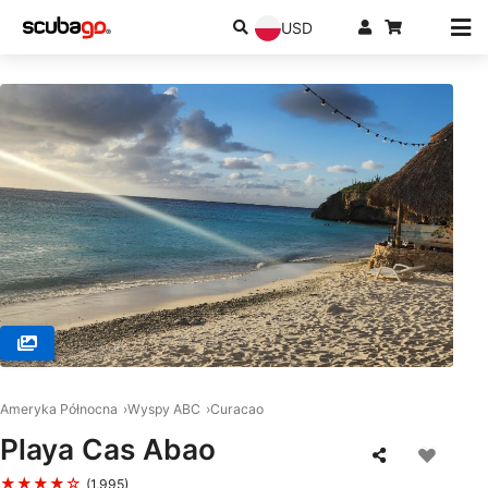
USD
© SSI Service Center Southern Caribbean, Willemstad
Ameryka Północna
Wyspy ABC
Curacao
Playa Cas Abao
★★★★☆
(1,995)