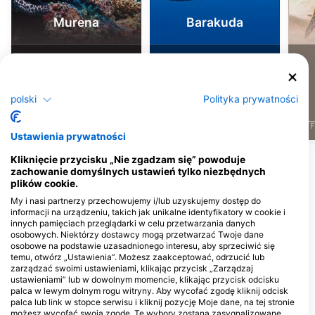
Murena
Barakuda
342
78
Obserwacje
Obserwacje
polski
Polityka prywatności
J
F
M
A
M
J
J
A
S
O
N
D
J
F
M
A
M
J
J
A
S
O
N
D
J
F
Ustawienia prywatności
Kliknięcie przycisku „Nie zgadzam się” powoduje
Pokaż więcej zwierząt
zachowanie domyślnych ustawień tylko niezbędnych
plików cookie.
Centra nurkowe obsługujące to miejsce
My i nasi partnerzy przechowujemy i/lub uzyskujemy dostęp do
informacji na urządzeniu, takich jak unikalne identyfikatory w cookie i
nurkowe
innych pamięciach przeglądarki w celu przetwarzania danych
osobowych. Niektórzy dostawcy mogą przetwarzać Twoje dane
osobowe na podstawie uzasadnionego interesu, aby sprzeciwić się
temu, otwórz „Ustawienia”. Możesz zaakceptować, odrzucić lub
Relaxed Guided Dives
Divers Republic
zarządzać swoimi ustawieniami, klikając przycisk „Zarządzaj
Martha Koosje 10, 0000CW
Playa Daaibooi z/n, 0000CW St
ustawieniami” lub w dowolnym momencie, klikając przycisk odcisku
Willemstad, Curacao
Willibrordus, Curacao
palca w lewym dolnym rogu witryny. Aby wycofać zgodę kliknij odcisk
palca lub link w stopce serwisu i kliknij pozycję Moje dane, na tej stronie
możesz wycofać swoją zgodę. Te wybory zostaną zasygnalizowane