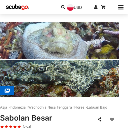
USD
© iDIVE Komodo, 86554 Labuan Bajo
Azja
Indonezja
Wschodnia Nusa Tenggara
Flores
Labuan Bajo
Sabolan Besar
★★★★★
(759)