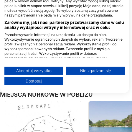
palca w lewym dolnym rogu witryny. Aby wycofać zgodę kliknij odcisk
Jl. Soekarno Hatta, Labuan Bajo,
palca lub link w stopce serwisu i kliknij pozycję Moje dane, na tej stronie
Kec. Komodo, Kabupaten
możesz wycofać swoją zgodę. Te wybory zostaną zasygnalizowane
Manggarai Barat, Nusa Tenggara
naszym partnerom i nie będą miały wpływu na dane przeglądania.
Tim, 86754 Manggarai Barat, NT -
Indonezja
Zarówno my, jak i nasi partnerzy przetwarzamy dane w celu
Wet Frog Divers
analizy wydajności witryny internetowej oraz w celu:
C/O Bintang Flores Hotel,
Przechowywanie informacji na urządzeniu lub dostęp do nich.
RT/RW 005/002 Labuan
Wykorzystywanie ograniczonych danych do wyboru reklam. Tworzenie
Bajo Desa Gorontalo Kec,
profili związanych z personalizacją reklam. Wykorzystanie profili do
NT - Indonezja
Red Whale Dive Center & Tours, Red Whale Dive Komodo
wyboru spersonalizowanych reklam. Tworzenie profili z myślą o
Jl. Soekarno Hatta Kampung
personalizacji treści. Wykorzystywanie profili w doborze
Ujung Lingkungan 1, 86554
spersonalizowanych treści. Pomiar wydajności reklam. Pomiar
Labuan Bajo-Komodo, NT -
wydajności treści. Poznawanie odbiorców dzięki statystyce lub
Indonezja
Batara Baruna
kombinacji danych z różnych źródeł. Opracowywanie i ulepszanie usług.
Akceptuj wszystko
Nie zgadzam się
JL. H. ISHAKA 88 KEL.
Wykorzystywanie ograniczonych danych do wyboru treści
GORONTALO, Kec. Komodo,
Więcej informacji na temat wykorzystania danych przez Google można
86763 Labuan Bajo. Kec.
Dostosuj
znaleźć tutaj: https://business.safety.google/privacy/
Komodo, NT - Indonezja
Dane mogą być udostępniane poza Unię Europejską i wysyłane do USA.
MIEJSCA NURKOWE W POBLIŻU
Twoja zgoda i polityka cookie dotyczą wyłącznie tej witryny/aplikacji.
Wyświetl listę partnerów (1 dostawców IAB)
Używamy Twoich danych w następujących celach:
Cele przetwarzania IAB:
Przechowywanie informacji na urządzeniu
lub dostęp do nich