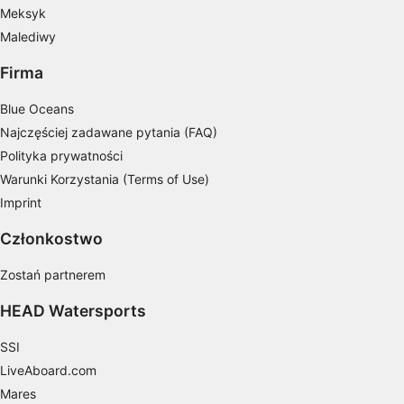
Rozwój i ulepszanie usług
Meksyk
Malediwy
Wykorzystywanie ograniczonych danych do
wyboru treści
Firma
Funkcje specjalne IAB:
Blue Oceans
Użycie dokładnych danych
geolokalizacyjnych
Najczęściej zadawane pytania (FAQ)
Polityka prywatności
Identyfikowanie urządzeń na podstawie
Warunki Korzystania (Terms of Use)
aktywnie żądanych informacji
Imprint
Cele przetwarzania inne niż IAB:
Członkostwo
Niezbędne
Zostań partnerem
Wydajność (Performance)
HEAD Watersports
Funkcjonalne
SSI
Reklama / śledzenie
LiveAboard.com
Mares