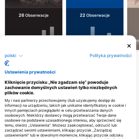
26
22
Obserwacje
Obserwacje
J
F
M
A
M
J
J
A
S
O
N
D
J
F
M
A
M
J
J
A
S
O
N
D
J
F
polski
Polityka prywatności
Pokaż więcej zwierząt
Ustawienia prywatności
Centra nurkowe obsługujące to miejsce
Kliknięcie przycisku „Nie zgadzam się” powoduje
nurkowe
zachowanie domyślnych ustawień tylko niezbędnych
plików cookie.
My i nasi partnerzy przechowujemy i/lub uzyskujemy dostęp do
informacji na urządzeniu, takich jak unikalne identyfikatory w cookie i
iDIVE Komodo, PT Halo Bajo
innych pamięciach przeglądarki w celu przetwarzania danych
Wisata
osobowych. Niektórzy dostawcy mogą przetwarzać Twoje dane
Jl. Opseter Maun nomer 9, 86754
osobowe na podstawie uzasadnionego interesu, aby sprzeciwić się
Labuan Bajo, NT - Indonezja
temu, otwórz „Ustawienia”. Możesz zaakceptować, odrzucić lub
zarządzać swoimi ustawieniami, klikając przycisk „Zarządzaj
ustawieniami” lub w dowolnym momencie, klikając przycisk odcisku
UBER SCUBA KOMODO