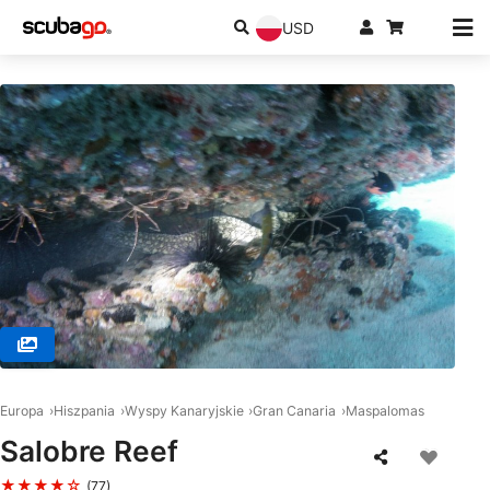
USD
© SCUBA SUR, 35120 Arguineguin
Europa
Hiszpania
Wyspy Kanaryjskie
Gran Canaria
Maspalomas
Salobre Reef
★★★★☆
(77)