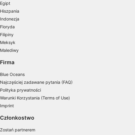
spersonalizowanych reklam
Egipt
Hiszpania
Tworzenie profili w celu personalizacji treści
Indonezja
Floryda
Wykorzystywanie profili w celu doboru
spersonalizowanych treści
Filipiny
Meksyk
Pomiar efektywności reklam
Malediwy
Pomiar efektywności treści
Firma
Rozumienie odbiorców dzięki statystyce lub
Blue Oceans
kombinacji danych z różnych źródeł
Najczęściej zadawane pytania (FAQ)
Rozwój i ulepszanie usług
Polityka prywatności
Warunki Korzystania (Terms of Use)
Wykorzystywanie ograniczonych danych do
wyboru treści
Imprint
Funkcje specjalne IAB:
Członkostwo
Użycie dokładnych danych
geolokalizacyjnych
Zostań partnerem