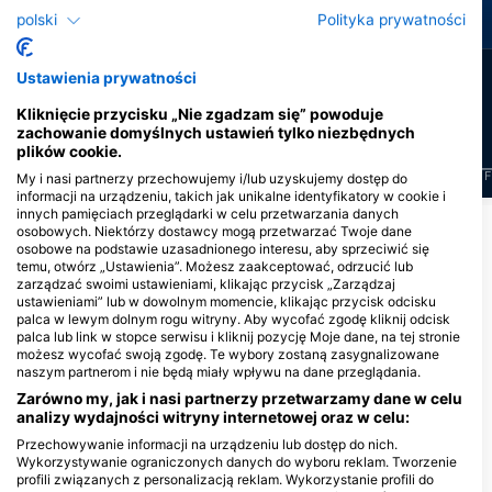
Murena
Barakuda
polski
Polityka prywatności
11
10
Obserwacje
Obserwacje
Ustawienia prywatności
Kliknięcie przycisku „Nie zgadzam się” powoduje
zachowanie domyślnych ustawień tylko niezbędnych
plików cookie.
J
F
M
A
M
J
J
A
S
O
N
D
J
F
M
A
M
J
J
A
S
O
N
D
J
F
My i nasi partnerzy przechowujemy i/lub uzyskujemy dostęp do
informacji na urządzeniu, takich jak unikalne identyfikatory w cookie i
innych pamięciach przeglądarki w celu przetwarzania danych
osobowych. Niektórzy dostawcy mogą przetwarzać Twoje dane
Centra nurkowe obsługujące to miejsce
osobowe na podstawie uzasadnionego interesu, aby sprzeciwić się
temu, otwórz „Ustawienia”. Możesz zaakceptować, odrzucić lub
nurkowe
zarządzać swoimi ustawieniami, klikając przycisk „Zarządzaj
ustawieniami” lub w dowolnym momencie, klikając przycisk odcisku
palca w lewym dolnym rogu witryny. Aby wycofać zgodę kliknij odcisk
palca lub link w stopce serwisu i kliknij pozycję Moje dane, na tej stronie
SCUBA SUR
możesz wycofać swoją zgodę. Te wybory zostaną zasygnalizowane
Barranco de la Verga Anfi del Mar
BROTHERS DIVING, Gran
naszym partnerom i nie będą miały wpływu na dane przeglądania.
Marina, 35120 Arguineguin, ICP -
Canaria
Hiszpania
Zarówno my, jak i nasi partnerzy przetwarzamy dane w celu
Calle las Dalias 12, local 48, 35100
analizy wydajności witryny internetowej oraz w celu:
San Agustin, ICP - Hiszpania
Przechowywanie informacji na urządzeniu lub dostęp do nich.
Wykorzystywanie ograniczonych danych do wyboru reklam. Tworzenie
profili związanych z personalizacją reklam. Wykorzystanie profili do
MIEJSCA NURKOWE W POBLIŻU