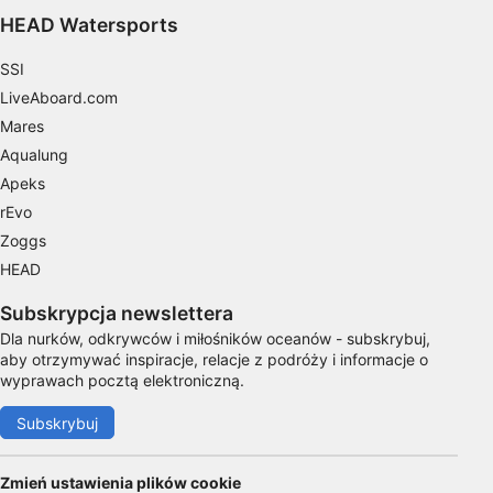
HEAD Watersports
Identyfikowanie urządzeń na podstawie
aktywnie żądanych informacji
SSI
Cele przetwarzania inne niż IAB:
LiveAboard.com
Niezbędne
Mares
Aqualung
Wydajność (Performance)
Apeks
Funkcjonalne
rEvo
Zoggs
Reklama / śledzenie
HEAD
Subskrypcja newslettera
Dla nurków, odkrywców i miłośników oceanów - subskrybuj,
aby otrzymywać inspiracje, relacje z podróży i informacje o
wyprawach pocztą elektroniczną.
Subskrybuj
Zmień ustawienia plików cookie