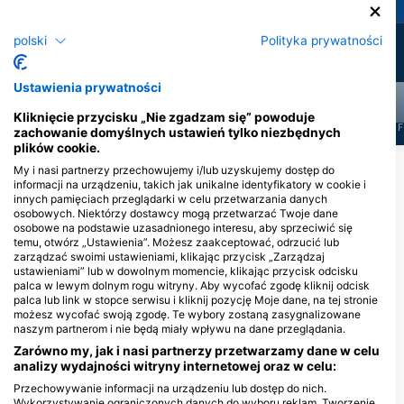
polski
Polityka prywatności
142
51
Obserwacje
Obserwacje
Ustawienia prywatności
Kliknięcie przycisku „Nie zgadzam się” powoduje
J
F
M
A
M
J
J
A
S
O
N
D
J
F
M
A
M
J
J
A
S
O
N
D
J
F
zachowanie domyślnych ustawień tylko niezbędnych
plików cookie.
My i nasi partnerzy przechowujemy i/lub uzyskujemy dostęp do
Pokaż więcej zwierząt
informacji na urządzeniu, takich jak unikalne identyfikatory w cookie i
innych pamięciach przeglądarki w celu przetwarzania danych
osobowych. Niektórzy dostawcy mogą przetwarzać Twoje dane
Centra nurkowe obsługujące to miejsce
osobowe na podstawie uzasadnionego interesu, aby sprzeciwić się
nurkowe
temu, otwórz „Ustawienia”. Możesz zaakceptować, odrzucić lub
zarządzać swoimi ustawieniami, klikając przycisk „Zarządzaj
ustawieniami” lub w dowolnym momencie, klikając przycisk odcisku
palca w lewym dolnym rogu witryny. Aby wycofać zgodę kliknij odcisk
SunDivers Ltd
palca lub link w stopce serwisu i kliknij pozycję Moje dane, na tej stronie
możesz wycofać swoją zgodę. Te wybory zostaną zasygnalizowane
La Pirogue Hotel, Wolmar, 90504
Flic en Flac, Mauritius
naszym partnerom i nie będą miały wpływu na dane przeglądania.
SeaUrchin Diving Center
Mauritius, SSI Diamond
Zarówno my, jak i nasi partnerzy przetwarzamy dane w celu
Trainer Center
analizy wydajności witryny internetowej oraz w celu:
Ibis Court, Lot I, 90502 Flic en Flac,
Przechowywanie informacji na urządzeniu lub dostęp do nich.
Mauritius
Wykorzystywanie ograniczonych danych do wyboru reklam. Tworzenie