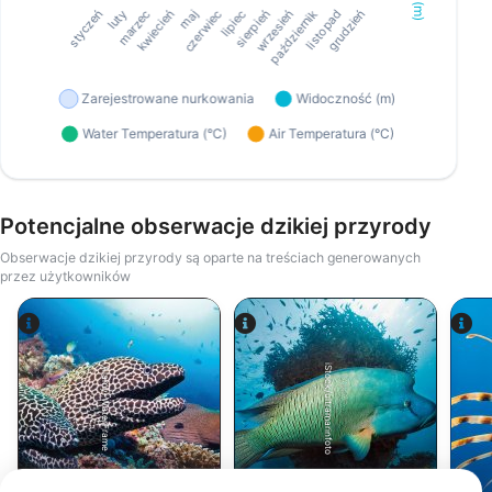
Potencjalne obserwacje dzikiej przyrody
Obserwacje dzikiej przyrody są oparte na treściach generowanych
przez użytkowników
iStock/ultramarinfoto
Alamy-WaterFrame
Murena
Wargacze