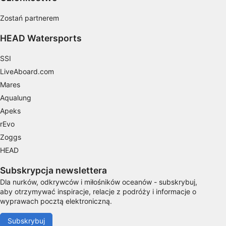
geolokalizacyjnych
Zostań partnerem
Identyfikowanie urządzeń na podstawie
aktywnie żądanych informacji
HEAD Watersports
Cele przetwarzania inne niż IAB:
SSI
Niezbędne
LiveAboard.com
Mares
Wydajność (Performance)
Aqualung
Funkcjonalne
Apeks
rEvo
Reklama / śledzenie
Zoggs
HEAD
Subskrypcja newslettera
Dla nurków, odkrywców i miłośników oceanów - subskrybuj,
aby otrzymywać inspiracje, relacje z podróży i informacje o
wyprawach pocztą elektroniczną.
Subskrybuj