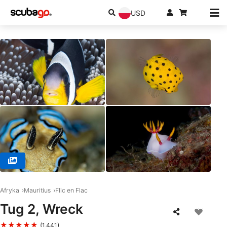
USD
© SeaUrchin Diving Center, 90502 Flic en Flac
Afryka
Mauritius
Flic en Flac
Tug 2, Wreck
★★★★★
(1,441)