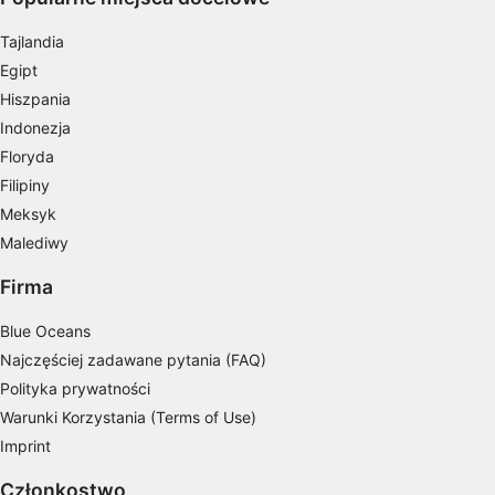
Wykorzystanie profili do wyboru
spersonalizowanych reklam
Tajlandia
Egipt
Tworzenie profili w celu personalizacji treści
Hiszpania
Indonezja
Wykorzystywanie profili w celu doboru
spersonalizowanych treści
Floryda
Filipiny
Pomiar efektywności reklam
Meksyk
Pomiar efektywności treści
Malediwy
Firma
Rozumienie odbiorców dzięki statystyce lub
kombinacji danych z różnych źródeł
Blue Oceans
Rozwój i ulepszanie usług
Najczęściej zadawane pytania (FAQ)
Polityka prywatności
Wykorzystywanie ograniczonych danych do
wyboru treści
Warunki Korzystania (Terms of Use)
Imprint
Funkcje specjalne IAB:
Użycie dokładnych danych
Członkostwo