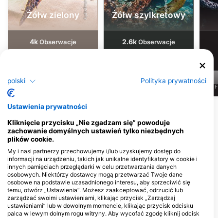
Żółw zielony
Żółw szylkretowy
4k
2.6k
Obserwacje
Obserwacje
polski
Polityka prywatności
J
F
M
A
M
J
J
A
S
O
N
D
J
F
M
A
M
J
J
A
S
O
N
D
J
F
Ustawienia prywatności
Pokaż więcej zwierząt
Kliknięcie przycisku „Nie zgadzam się” powoduje
zachowanie domyślnych ustawień tylko niezbędnych
Centra nurkowe obsługujące to miejsce
plików cookie.
nurkowe
My i nasi partnerzy przechowujemy i/lub uzyskujemy dostęp do
informacji na urządzeniu, takich jak unikalne identyfikatory w cookie i
innych pamięciach przeglądarki w celu przetwarzania danych
osobowych. Niektórzy dostawcy mogą przetwarzać Twoje dane
MANTA DIVE
osobowe na podstawie uzasadnionego interesu, aby sprzeciwić się
Gili Trawangan, 83352 Gili
Gili Divers, Gili Divers - Gili
temu, otwórz „Ustawienia”. Możesz zaakceptować, odrzucić lub
Trawangan, NB - Indonezja
Trawangan
zarządzać swoimi ustawieniami, klikając przycisk „Zarządzaj
Jl Raja Gili Trawangan Gili
ustawieniami” lub w dowolnym momencie, klikając przycisk odcisku
Trawangan, Gili Indah, Pemenang,
palca w lewym dolnym rogu witryny. Aby wycofać zgodę kliknij odcisk