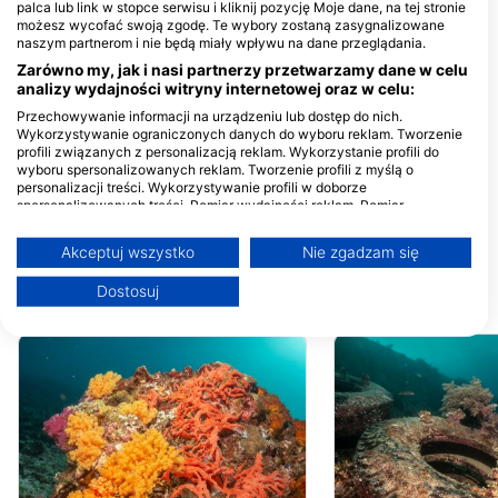
Lombok, Nusa Tenggara Bar, 83352
palca lub link w stopce serwisu i kliknij pozycję Moje dane, na tej stronie
Gili Trawangan, NB - Indonezja
możesz wycofać swoją zgodę. Te wybory zostaną zasygnalizowane
naszym partnerom i nie będą miały wpływu na dane przeglądania.
Meno Dive Club
Signature Scub
Zarówno my, jak i nasi partnerzy przetwarzamy dane w celu
Gili Meno, 83352 Lombok
Gili Trawangan Desa Gili
analizy wydajności witryny internetowej oraz w celu:
Utara, NB - Indonezja
Indah, Kecamatan
Pemenang , Lombok
Przechowywanie informacji na urządzeniu lub dostęp do nich.
83352 Lombok Utar
Viking Divers Gili Trawangan
Wykorzystywanie ograniczonych danych do wyboru reklam. Tworzenie
- Indonezja
Jl. Ikan Hiu, Gili Trawangan,
profili związanych z personalizacją reklam. Wykorzystanie profili do
Kec. Pemenang, 83352
wyboru spersonalizowanych reklam. Tworzenie profili z myślą o
Lombok Utara, NB -
personalizacji treści. Wykorzystywanie profili w doborze
Indonezja
Next Level Scuba
spersonalizowanych treści. Pomiar wydajności reklam. Pomiar
wydajności treści. Poznawanie odbiorców dzięki statystyce lub
Gili Air Island, 83352 Gili Air,
NB - Indonezja
kombinacji danych z różnych źródeł. Opracowywanie i ulepszanie usług.
Akceptuj wszystko
Nie zgadzam się
Wykorzystywanie ograniczonych danych do wyboru treści
Więcej informacji na temat wykorzystania danych przez Google można
Dostosuj
znaleźć tutaj: https://business.safety.google/privacy/
MIEJSCA NURKOWE W POBLIŻU
Dane mogą być udostępniane poza Unię Europejską i wysyłane do USA.
Twoja zgoda i polityka cookie dotyczą wyłącznie tej witryny/aplikacji.
Wyświetl listę partnerów (1 dostawców IAB)
Używamy Twoich danych w następujących celach:
Cele przetwarzania IAB:
Przechowywanie informacji na urządzeniu
lub dostęp do nich