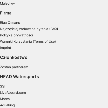
Malediwy
Wykorzystywanie ograniczonych danych do
wyboru treści
Firma
Funkcje specjalne IAB:
Blue Oceans
Użycie dokładnych danych
Najczęściej zadawane pytania (FAQ)
geolokalizacyjnych
Polityka prywatności
Identyfikowanie urządzeń na podstawie
Warunki Korzystania (Terms of Use)
aktywnie żądanych informacji
Imprint
Cele przetwarzania inne niż IAB:
Członkostwo
Niezbędne
Zostań partnerem
Wydajność (Performance)
HEAD Watersports
Funkcjonalne
SSI
Reklama / śledzenie
LiveAboard.com
Mares
Aqualung