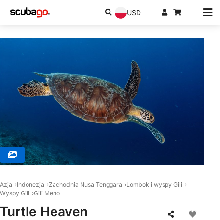
USD
© MANTA DIVE, Gili Trawangan
Azja
Indonezja
Zachodnia Nusa Tenggara
Lombok i wyspy Gili
Wyspy Gili
Gili Meno
Turtle Heaven