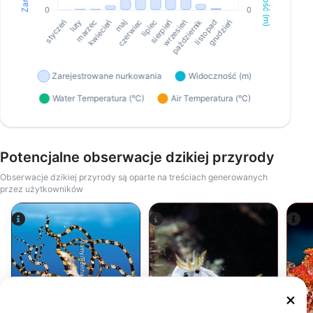
Potencjalne obserwacje dzikiej przyrody
Obserwacje dzikiej przyrody są oparte na treściach generowanych
przez użytkowników
Alamy/Reinhard Dirscherl
SSI-Peter-Schinck