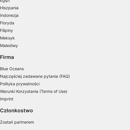
Egipt
spersonalizowanych reklam
Hiszpania
Tworzenie profili w celu personalizacji treści
Indonezja
Floryda
Wykorzystywanie profili w celu doboru
spersonalizowanych treści
Filipiny
Meksyk
Pomiar efektywności reklam
Malediwy
Pomiar efektywności treści
Firma
Rozumienie odbiorców dzięki statystyce lub
Blue Oceans
kombinacji danych z różnych źródeł
Najczęściej zadawane pytania (FAQ)
Rozwój i ulepszanie usług
Polityka prywatności
Warunki Korzystania (Terms of Use)
Wykorzystywanie ograniczonych danych do
Imprint
wyboru treści
Funkcje specjalne IAB:
Członkostwo
Użycie dokładnych danych
Zostań partnerem
geolokalizacyjnych