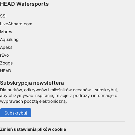
HEAD Watersports
Identyfikowanie urządzeń na podstawie
aktywnie żądanych informacji
SSI
Cele przetwarzania inne niż IAB:
LiveAboard.com
Niezbędne
Mares
Aqualung
Wydajność (Performance)
Apeks
Funkcjonalne
rEvo
Zoggs
Reklama / śledzenie
HEAD
Subskrypcja newslettera
Dla nurków, odkrywców i miłośników oceanów - subskrybuj,
aby otrzymywać inspiracje, relacje z podróży i informacje o
wyprawach pocztą elektroniczną.
Subskrybuj
Zmień ustawienia plików cookie