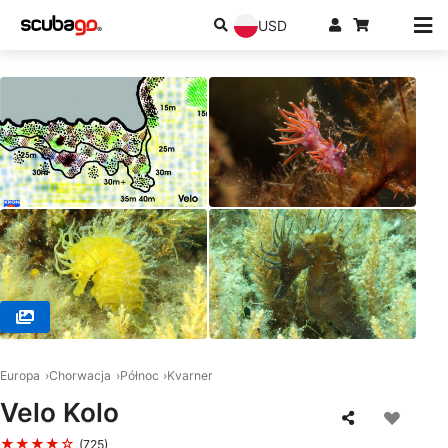
USD
© Andreas Kron d.o.o., 51280 RAB
Europa
Chorwacja
Północ
Kvarner
Velo Kolo
★★★★☆
(725)