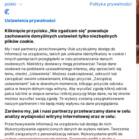
Ośmiornica
polski
Polityka prywatności
Ślimak
nagoskrzelny
Ustawienia prywatności
114
Obserwacje
59
Obserwacje
Kliknięcie przycisku „Nie zgadzam się” powoduje
zachowanie domyślnych ustawień tylko niezbędnych
plików cookie.
My i nasi partnerzy przechowujemy i/lub uzyskujemy dostęp do
J
F
M
A
M
J
J
A
S
O
N
D
J
F
informacji na urządzeniu, takich jak unikalne identyfikatory w cookie i
J
F
M
A
M
J
J
A
S
O
N
D
innych pamięciach przeglądarki w celu przetwarzania danych
osobowych. Niektórzy dostawcy mogą przetwarzać Twoje dane
osobowe na podstawie uzasadnionego interesu, aby sprzeciwić się
temu, otwórz „Ustawienia”. Możesz zaakceptować, odrzucić lub
Centra nurkowe obsługujące to miejsce
zarządzać swoimi ustawieniami, klikając przycisk „Zarządzaj
ustawieniami” lub w dowolnym momencie, klikając przycisk odcisku
nurkowe
palca w lewym dolnym rogu witryny. Aby wycofać zgodę kliknij odcisk
palca lub link w stopce serwisu i kliknij pozycję Moje dane, na tej stronie
możesz wycofać swoją zgodę. Te wybory zostaną zasygnalizowane
naszym partnerom i nie będą miały wpływu na dane przeglądania.
Kron Diving, Andreas Kron
Kampor 413a, 51280 RAB,
Zarówno my, jak i nasi partnerzy przetwarzamy dane w celu
Chorwacja
analizy wydajności witryny internetowej oraz w celu:
Przechowywanie informacji na urządzeniu lub dostęp do nich.
Wykorzystywanie ograniczonych danych do wyboru reklam. Tworzenie
profili związanych z personalizacją reklam. Wykorzystanie profili do
MIEJSCA NURKOWE W POBLIŻU
wyboru spersonalizowanych reklam. Tworzenie profili z myślą o