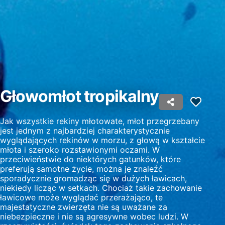
Wykorzystywanie ograniczonych danych do
wyboru reklam
Tworzenie profili w celu
spersonalizowanych reklam
Wykorzystanie profili do wyboru
spersonalizowanych reklam
Głowomłot tropikalny
Tworzenie profili w celu personalizacji treści
Wykorzystywanie profili w celu doboru
spersonalizowanych treści
Jak wszystkie rekiny młotowate, młot przegrzebany
jest jednym z najbardziej charakterystycznie
wyglądających rekinów w morzu, z głową w kształcie
Pomiar efektywności reklam
młota i szeroko rozstawionymi oczami. W
przeciwieństwie do niektórych gatunków, które
Pomiar efektywności treści
preferują samotne życie, można je znaleźć
sporadycznie gromadząc się w dużych ławicach,
Rozumienie odbiorców dzięki statystyce lub
niekiedy licząc w setkach. Chociaż takie zachowanie
kombinacji danych z różnych źródeł
ławicowe może wyglądać przerażająco, te
majestatyczne zwierzęta nie są uważane za
Rozwój i ulepszanie usług
niebezpieczne i nie są agresywne wobec ludzi. W