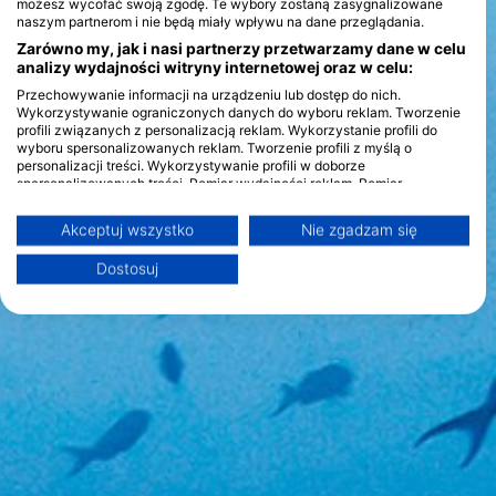
możesz wycofać swoją zgodę. Te wybory zostaną zasygnalizowane
naszym partnerom i nie będą miały wpływu na dane przeglądania.
Zarówno my, jak i nasi partnerzy przetwarzamy dane w celu
analizy wydajności witryny internetowej oraz w celu:
Przechowywanie informacji na urządzeniu lub dostęp do nich.
Wykorzystywanie ograniczonych danych do wyboru reklam. Tworzenie
profili związanych z personalizacją reklam. Wykorzystanie profili do
wyboru spersonalizowanych reklam. Tworzenie profili z myślą o
personalizacji treści. Wykorzystywanie profili w doborze
spersonalizowanych treści. Pomiar wydajności reklam. Pomiar
wydajności treści. Poznawanie odbiorców dzięki statystyce lub
kombinacji danych z różnych źródeł. Opracowywanie i ulepszanie usług.
Akceptuj wszystko
Nie zgadzam się
Wykorzystywanie ograniczonych danych do wyboru treści
Więcej informacji na temat wykorzystania danych przez Google można
Dostosuj
znaleźć tutaj: https://business.safety.google/privacy/
Dane mogą być udostępniane poza Unię Europejską i wysyłane do USA.
Twoja zgoda i polityka cookie dotyczą wyłącznie tej witryny/aplikacji.
Wyświetl listę partnerów (1 dostawców IAB)
Używamy Twoich danych w następujących celach:
Cele przetwarzania IAB:
Przechowywanie informacji na urządzeniu
lub dostęp do nich