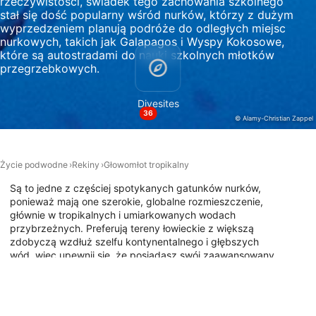
rzeczywistości, świadek tego zachowania szkolnego
Wykorzystywanie ograniczonych danych do
stał się dość popularny wśród nurków, którzy z dużym
wyboru treści
wyprzedzeniem planują podróże do odległych miejsc
nurkowych, takich jak Galapagos i Wyspy Kokosowe,
Funkcje specjalne IAB:
które są autostradami do nauki szkolnych młotków
Użycie dokładnych danych
przegrzebkowych.
geolokalizacyjnych
Divesites
Identyfikowanie urządzeń na podstawie
36
aktywnie żądanych informacji
© Alamy-Christian Zappel
Cele przetwarzania inne niż IAB:
Niezbędne
Życie podwodne
Rekiny
Głowomłot tropikalny
Są to jedne z częściej spotykanych gatunków nurków,
Wydajność (Performance)
ponieważ mają one szerokie, globalne rozmieszczenie,
głównie w tropikalnych i umiarkowanych wodach
Funkcjonalne
przybrzeżnych. Preferują tereny łowieckie z większą
zdobyczą wzdłuż szelfu kontynentalnego i głębszych
Reklama / śledzenie
wód, więc upewnij się, że posiadasz swój zaawansowany
certyfikat nurka, ponieważ większość nurkowań z
przegrzebkami jest uważana za "niebieską wodę" i
znajduje się w obszarach o średnich i silnych prądach. Bez
względu na to, gdzie na świecie nurkujesz z nimi, na