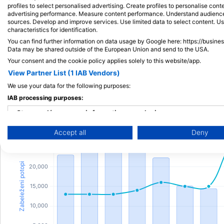
profiles to select personalised advertising. Create profiles to personalise con
advertising performance. Measure content performance. Understand audiences 
sources. Develop and improve services. Use limited data to select content. U
characteristics for identification.
You can find further information on data usage by Google here: https://busine
Data may be shared outside of the European Union and send to the USA.
Your consent and the cookie policy applies solely to this website/app.
View Partner List (1 IAB Vendors)
Met
Potapljaška dejavnost
We use your data for the following purposes:
IAB processing purposes:
Store and/or access information on a device
Accept all
Deny
Use limited data to select advertising
Create profiles for personalised advertising
Use profiles to select personalised advertising
Create profiles to personalise content
Use profiles to select personalised content