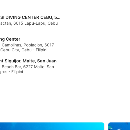
50BAR SSI DIVING CENTER CEBU, 50BAR SSI DIVING CENTER
Mactan, 6015 Lapu-Lapu, Cebu
ng Center
, Camolinas, Poblacion, 6017
Cebu City, Cebu - Filipini
nt Siquijor, Maite, San Juan
 Beach Bar, 6227 Maite, San
os - Filipini