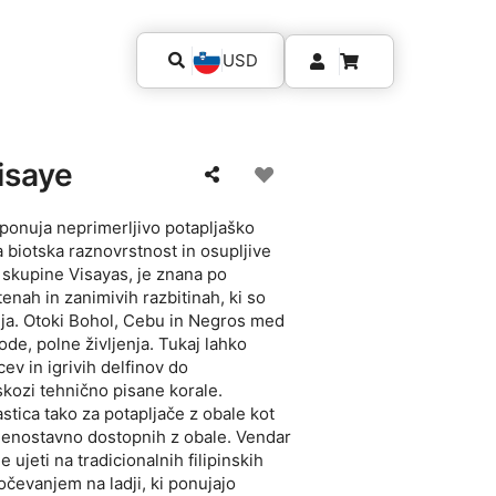
USD
isaye
, ponuja neprimerljivo potapljaško
 biotska raznovrstnost in osupljive
 skupine Visayas, je znana po
enah in zanimivih razbitinah, ki so
nja. Otoki Bohol, Cebu in Negros med
vode, polne življenja. Tukaj lahko
ev in igrivih delfinov do
 skozi tehnično pisane korale.
stica tako za potapljače z obale kot
cij enostavno dostopnih z obale. Vendar
e ujeti na tradicionalnih filipinskih
očevanjem na ladji, ki ponujajo