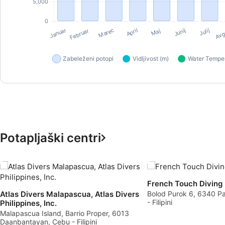
Measure advertising performance
Measure content performance
Understand audiences through statistics or combinations of 
Develop and improve services
Use limited data to select content
IAB Special Features:
Use precise geolocation data
Potapljaški centri
Identify devices based on information actively requested
Non-IAB processing purposes:
Necessary
French Touch Diving
Atlas Divers Malapascua, Atlas Divers
Bolod Purok 6, 6340 Pa
Performance
- Filipini
Philippines, Inc.
Malapascua Island, Barrio Proper, 6013
Functional
Daanbantayan, Cebu - Filipini