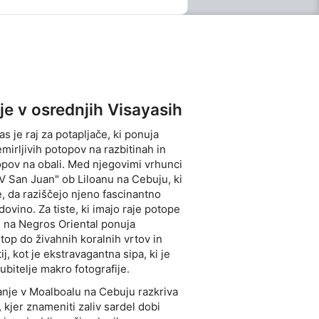
je v osrednjih Visayasih
s je raj za potapljače, ki ponuja
irljivih potopov na razbitinah in
pov na obali. Med njegovimi vrhunci
MV San Juan" ob Liloanu na Cebuju, ki
e, da raziščejo njeno fascinantno
vino. Za tiste, ki imajo raje potope
n na Negros Oriental ponuja
op do živahnih koralnih vrtov in
ij, kot je ekstravagantna sipa, ki je
jubitelje makro fotografije.
anje v Moalboalu na Cebuju razkriva
 kjer znameniti zaliv sardel dobi