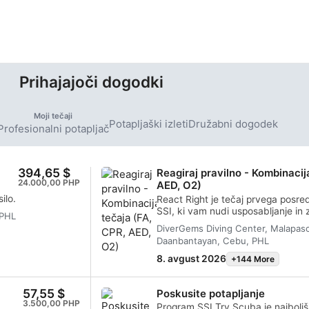
i.
formacijami.
cijah, kjer
 vseh ravni
 nekaj
jaških
Prihajajoči dogodki
Moji tečaji
Potapljaški izleti
Družabni dogodek
Profesionalni potapljač
394,65 $
Reagiraj pravilno - Kombinacij
24.000,00 PHP
AED, O2)
ilo.
React Right je tečaj prvega posred
SSI, ki vam nudi usposabljanje in z
 PHL
za delovanje kot reševalec v nujni
DiverGems Diving Center, Malapasc
V tem prilagodljivem potapljaške
Daanbantayan, Cebu, PHL
izberete, o katerih temah se želite
primarno oceno, prvo pomočjo, oži
8. avgust 2026
+144 More
primarne stabilizacije. Naučite se 
v potapljaških nujnih primerih in 
57,55 $
Poskusite potapljanje
avtomatskega zunanjega defibrilat
3.500,00 PHP
kombinacijo akademskih srečanj in
Program SSI Try Scuba je najboljši