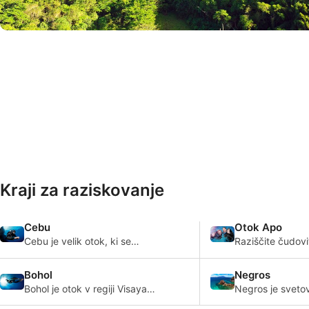
© iStock/GoodOlga
Kraji za raziskovanje
Cebu
Otok Apo
Cebu je velik otok, ki se
Raziščite čudovi
nahaja v regiji Visayas na
otok Apo, obdan
Filipinih. Je vzhajajoč otok z
nagnjenimi grebe
Bohol
Negros
eno najgosteje
dramatičnimi ste
neskončnimi pre
Bohol je otok v regiji Visayas
Negros je sveto
prekritimi z osupl
na Filipinih. Njegove bele
po neverjetnih in