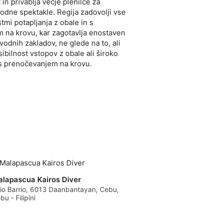
in privablja večje plenilce za
odne spektakle. Regija zadovolji vse
tmi potapljanja z obale in s
 na krovu, kar zagotavlja enostaven
odnih zakladov, ne glede na to, ali
sibilnost vstopov z obale ali široko
 s prenočevanjem na krovu.
lapascua Kairos Diver
tio Barrio, 6013 Daanbantayan, Cebu,
bu - Filipini