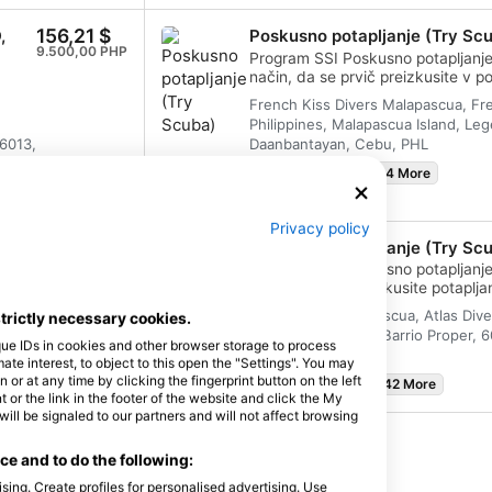
156,21 $
,
Poskusno potapljanje (Try Sc
9.500,00 PHP
Program SSI Poskusno potapljanje 
način, da se prvič preizkusite v pot
zaprti vodi in dobro oskrbljeni s st
French Kiss Divers Malapascua, Fr
boste lahko uživali v prvih nepoz
 tem
Philippines, Malapascua Island, Le
izkusili čarobnost potapljanja. O
a, kot
 6013,
Daanbantayan, Cebu, PHL
tečaja si boste prislužili izkaznic
poskusno potapljanje (Try Scuba) 
n
8. avgust 2026
+84 More
ponovno potapljati. Čakajo vas n
pustolovščine in na tem tečaju se
danes!
Privacy policy
100,00 $
ali
Poskusno potapljanje (Try Sc
kisik
ljši
Program SSI Poskusno potapljanje 
eact
v
način, da prvič poskusite potapljan
ki.
boste
mirnih vodah, kjer bo za vas dobro
illage
Atlas Divers Malapascua, Atlas Diver
strictly necessary cookies.
usili
tako da boste lahko uživali v prv
Malapascua Island, Barrio Proper, 
si
vodo in doživeli čarobnost potapl
que IDs in cookies and other browser storage to process
PHL
kratkega tečaja boste prejeli potr
e interest, to object to this open the "Settings". You may
o
potapljanje (Try Scuba) in nedvomn
or at any time by clicking the fingerprint button on the left
8. avgust 2026
+142 More
 or the link in the footer of the website and click the My
ščine
ponovno potapljati. Čakajo vas neskončne potapljaške
l be signaled to our partners and will not affect browsing
pustolovščine in ta tečaj je tisto,
še danes!
e and to do the following:
Poišči tečaje in dogodke
sing. Create profiles for personalised advertising. Use