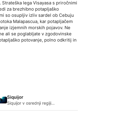
 Strateška lega Visayasa s priročnimi
redi za brezhibno potapljaško
i so osupljiv izliv sardel ob Cebuju
ini otoka Malapascua, kar potapljačem
vanje izjemnih morskih pojavov. Ne
ne ali se poglabljate v zgodovinske
otapljaško potovanje, polno odkritij in
Siquijor
Siquijor v osrednji regiji
Visayas na Filipinih je očarljiva
potapljaška destinacija z
mističnim