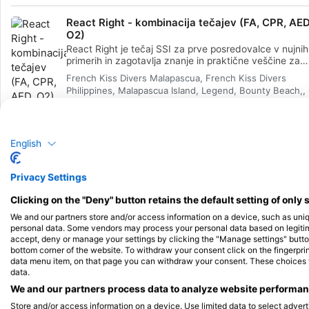
React Right - kombinacija tečajev (FA, CPR, AED
O2)
React Right je tečaj SSI za prve posredovalce v nujnih
primerih in zagotavlja znanje in praktične veščine za
ukrepanje kot prvi posredovalec v nujnih primerih. Pri
French Kiss Divers Malapascua, French Kiss Divers
prilagodljivem tečaju lahko izberete tematska področj
Philippines, Malapascua Island, Legend, Bounty Beach,,
so začetna ocena, prva pomoč, oživljanje in tehnike
Daanbantayan, Cebu, PHL
stabilizacije. Izvedeli boste več o dajanju kisika v sili i
uporabi defibrilatorja (AED). S kombinacijo teorije in
8. avgust 2026
+84 More
scenarijev praktičnih vaj boste na tem tečaju pridobili
pomembna orodja in samozavest za nudenje nujne
English
pomoči. Ko boste pridobili certifikat, boste lahko delov
Poskusno potapljanje (Try Scuba)
kot prva pomoč, dajali prvo pomoč in oživljanje, dajali 
Program SSI Poskusno potapljanje (Try Scuba) je najbo
Privacy Settings
in zagotavljali pomoč z AED. Pridobite certifikat SSI R
način, da se prvič preizkusite v potapljanju. Bili boste 
Right Specialty in pomagajte drugim potapljačem v stis
zaprti vodi in pod dobro oskrbo inštruktorja, tako da 
Kasai Village Dive Academy, Michael Pettersson, Kasai V
Clicking on the "Deny" button retains the default setting of only 
Začnite tečaj SSI React Right Specialty še danes!
lahko uživali v prvih nepozabnih vdihih pod vodo in izk
Dive Resort Tuble, 6032, Moalboal, Cebu, PHL
čarobnost potapljanja. Ob koncu tega kratkega tečaja 
We and our partners store and/or access information on a device, such as uni
boste prislužili izkaznico za priznanje SSI Poskusno
personal data. Some vendors may process your personal data based on legitimat
8. avgust 2026
+176 More
potapljanje (Try Scuba) in se nedvomno želeli ponovn
accept, deny or manage your settings by clicking the "Manage settings" button 
bottom corner of the website. To withdraw your consent click on the fingerprint
potapljati. Čakajo vas neskončne potapljaške pustolov
data menu item, on that page you can withdraw your consent. These choices wil
in na tem tečaju se vse začne. Začnite še danes!
data.
We and our partners process data to analyze website performanc
Store and/or access information on a device. Use limited data to select adverti