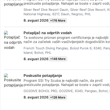
preizkusite potapljanje. Nahajali se boste v zaprti vodi,
bo za vas skrbel inštruktor, da boste lahko uživali v p
Silver Reef Dive Resort Dauin, Silver Reef Dive Resort, 
nepozabnih vdihih pod vodo in izkusili čarovnijo
National Highway, 6217, Dauin, Negros, PHL
potapljanja. Po koncu tega kratkega tečaja boste prido
kartico SSI Try Scuba in se boste nedvomno želeli zn
8. avgust 2026
+176 More
potapljati. Čakajo vas neskončne potapljaške dogodiv
in s tem tečajem se vse začne. Začnite še danes!
Potapljač na odprtih vodah
Ta svetovno priznan program certificiranja je najboljši
način za začetek vaših vseživljenjskih dogodivščin ko
certificiran potapljač. Prilagojeno usposabljanje je
French Touch Diving Panglao, Bolod Purok 6, 6340, Pan
kombinirano z vadbo v vodi, da zagotovite, da imate
Island, Bohol, PHL
znanja in izkušnje, potrebne za resnično udobno biva
pod vodo. Pridobili boste certifikat SSI Open Water Di
8. avgust 2026
+146 More
Poskusite potapljanje
Program SSI Try Scuba je najboljši način, da prvič
preizkusite potapljanje. Nahajali se boste v zaprti vodi,
bo za vas skrbel inštruktor, da boste lahko uživali v p
GO2DIVE BOHOL PRO, GO2DIVE, 6340, Panglao, Bohol,
nepozabnih vdihih pod vodo in izkusili čarovnijo
potapljanja. Po koncu tega kratkega tečaja boste prido
8. avgust 2026
+128 More
kartico SSI Try Scuba in se boste nedvomno želeli zn
potapljati. Čakajo vas neskončne potapljaške dogodiv
in s tem tečajem se vse začne. Začnite še danes!