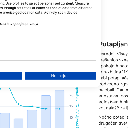
tent. Use profiles to select personalised content. Measure
through statistics or combinations of data from different
se precise geolocation data. Actively scan device
ss.safety.google/privacy/
Potapljan
rične enote
ZDA / Imperialne enote
(m, °C)
(ft, °F)
Osrednji Visaya
mešanico vznem
spokojnih poto
je razbitina "
No, adjust
vabi potapljač
podvodno zgodo
na obali, Daui
enostaven dost
edinstvenih bit
kot nalašč za l
Nočno potaplj
drugačen svet,