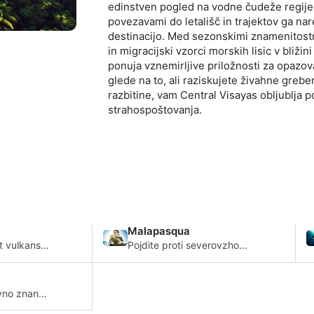
edinstven pogled na vodne čudeže regije.
povezavami do letališč in trajektov ga na
destinacijo. Med sezonskimi znamenitostm
in migracijski vzorci morskih lisic v bliž
ponuja vznemirljive priložnosti za opazo
glede na to, ali raziskujete živahne grebe
razbitine, vam Central Visayas obljublja p
strahospoštovanja.
Malapasqua
t vulkanski
Pojdite proti severovzhodu
 z
otoka Cebu in prispete do
ni,
otoka Malapascua, ki
nami in
ponuja široko paleto
padi,
makro/muck potapljanja s
vno znan
jivimi
skalnimi in koralnimi
 raznolikih