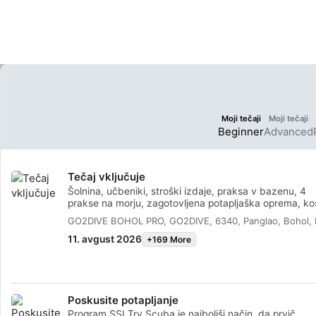
zdravimi koralam
peščene plaže in svetovno
potapljaških loka
znane potaplj
lahko potapljači
izkušenj najdejo
najlepših potapl
lokacij.
Moji tečaji
Moji tečaji
Beginner
Advanced
Tečaj vključuje
Šolnina, učbeniki, stroški izdaje, praksa v bazenu, 4
prakse na morju, zagotovljena potapljaška oprema, kos
GO2DIVE BOHOL PRO, GO2DIVE, 6340, Panglao, Bohol,
11. avgust 2026
+169 More
Poskusite potapljanje
Program SSI Try Scuba je najboljši način, da prvič