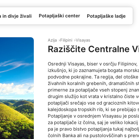
Potapljaški center
in divje živali
Potapljaške ladje
Azija
Filipini
Visayas
Raziščite Centralne V
Osrednji Visayas, biser v osrčju Filipinov
izkušnjo, ki jo zaznamujeta bogata morska
podvodne pokrajine. Ta regija, del otoške
živahnih koralnih grebenih, dramatičnih st
primerne za potapljače vseh stopenj zna
drugim služijo kot vrata v kristalno čiste 
potapljači srečajo vse od gracioznih kitovc
kalejdoskopa tropskih rib, ki se prebijajo
Potapljanje v osrednjem Visayasu je posla
za potapljače iz čolna, saj je veliko loka
pa je pravo bistvo potapljanja tukaj najbolj
čolnih Banka ali na pustolovščinah s pren