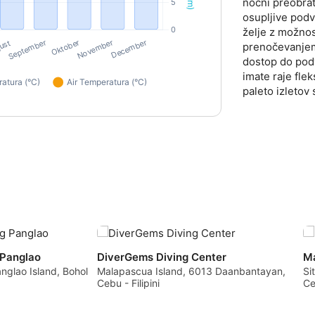
nočni preobrat 
osupljive podv
želje z možnos
prenočevanjem
dostop do podv
data from different sources
imate raje flek
paleto izletov
 Panglao
DiverGems Diving Center
Ma
nglao Island, Bohol
Malapascua Island, 6013 Daanbantayan,
Si
Cebu - Filipini
Ce