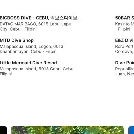
BIGBOSS DIVE - CEBU, 빅보스다이브 세부점
DATAG MARIBAGO, 6015 Lapu-Lapu
Kasinto 
City, Cebu - Filipini
- Filipini
MTD Dive Shop
E&Z Divi
Malapascua Island, Logon, 6013
Roro Port
Daanbantayan, Cebu - Filipini
Cordova, 
Little Mermaid Dive Resort
Dive Poi
Malapascua Island, 6013 Cebu, Cebu -
Republika
Filipini
Juan, Negr