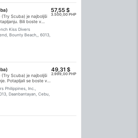
57,55 $
uba)
3.500,00 PHP
(Try Scuba) je najboljši
apljanju. Bili boste v
rani inštruktorja, tako da
ench Kiss Divers
abnih vdihih pod vodo in
gend, Bounty Beach,, 6013,
b koncu tega kratkega
o za priznanje SSI za
in se nedvomno želeli
eskončne potapljaške
 vse začne. Začnite še
49,31 $
uba)
2.999,00 PHP
(Try Scuba) je najboljši
je. Potapljali se boste v
 poskrbel Inštruktor,
s Philippines, Inc.,
ih nepozabnih vdihih pod
6013, Daanbantayan, Cebu,
janja. Ob koncu tega
dilo SSI Poskusno
o si boste želeli
 kjer se vse začne. Začnite