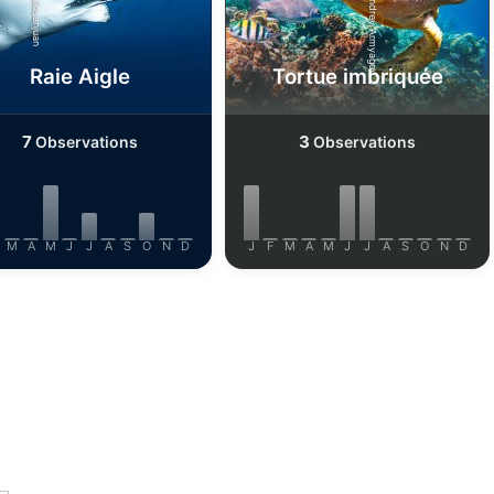
Shutterstock-Andrey Armyagov
iStock/Juliosanjuan
Raie Aigle
Tortue imbriquée
7
3
Observations
Observations
M
A
M
J
J
A
S
O
N
D
J
F
M
A
M
J
J
A
S
O
N
D