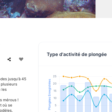
o
Type d'activité de plongée
ndes jusqu'à 45
i plusieurs
 les
es mérous !
t où se
odèles.