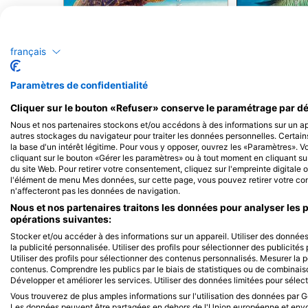
Shutterstock-Shane Myers Photography
iStock/ultramarinfoto
Tortue verte de mer
français
Paramètres de confidentialité
41
14
Observations
Ob
Cliquer sur le bouton «Refuser» conserve le paramétrage par dé
Nous et nos partenaires stockons et/ou accédons à des informations sur un app
autres stockages du navigateur pour traiter les données personnelles. Certain
la base d'un intérêt légitime. Pour vous y opposer, ouvrez les «Paramètres». 
J
F
M
A
M
J
J
A
S
O
N
D
J
F
M
A
M
cliquant sur le bouton «Gérer les paramètres» ou à tout moment en cliquant sur
du site Web. Pour retirer votre consentement, cliquez sur l'empreinte digitale o
l'élément de menu Mes données, sur cette page, vous pouvez retirer votre con
n'affecteront pas les données de navigation.
Nous et nos partenaires traitons les données pour analyser les 
opérations suivantes:
Stocker et/ou accéder à des informations sur un appareil. Utiliser des données 
la publicité personnalisée. Utiliser des profils pour sélectionner des publicité
Utiliser des profils pour sélectionner des contenus personnalisés. Mesurer la
contenus. Comprendre les publics par le biais de statistiques ou de combinai
Centres de plongée desservant ce site
Développer et améliorer les services. Utiliser des données limitées pour sélec
Vous trouverez de plus amples informations sur l'utilisation des données par Go
Les données peuvent être partagées en dehors de l'Union européenne et env