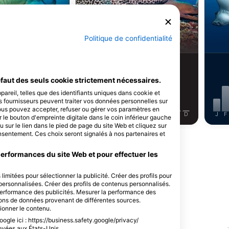
Alamy-WaterFrame
Labre
Murène
Politique de confidentialité
8
servations
Observations
faut des seuls cookie strictement nécessaires.
areil, telles que des identifiants uniques dans cookie et
s fournisseurs peuvent traiter vos données personnelles sur
Vous pouvez accepter, refuser ou gérer vos paramètres en
J
J
A
S
O
N
D
J
F
M
A
M
J
J
A
S
O
N
D
J
F
 le bouton d'empreinte digitale dans le coin inférieur gauche
u sur le lien dans le pied de page du site Web et cliquez sur
sentement. Ces choix seront signalés à nos partenaires et
Afficher plus d'animaux
performances du site Web et pour effectuer les
limitées pour sélectionner la publicité. Créer des profils pour
s personnalisées. Créer des profils de contenus personnalisés.
 performance des publicités. Mesurer la performance des
sons de données provenant de différentes sources.
 de plongée
tionner le contenu.
ogle ici : https://business.safety.google/privacy/
oyées aux États-Unis.