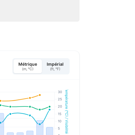
Métrique
Impérial
(m, °C)
(ft, °F)