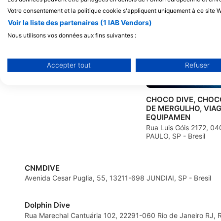
Votre consentement et la politique cookie s'appliquent uniquement à ce site W
AMIGOS DO JOE
Voir la liste des partenaires (1 IAB Vendors)
RUA MANUEL DA NÓBREGA, 781, 04001-
Nous utilisons vos données aux fins suivantes :
084 SÃO PAULO, SP - Bresil
Objectifs de traitement de l'IAB :
Stocker et/ou accéder à des informations sur un appareil
Accepter tout
Refuser
Utiliser des données limitées pour sélectionner la publicité
CHOCO DIVE, CHOC
Créer des profils pour la publicité personnalisée
DE MERGULHO, VIAG
EQUIPAMEN
Utiliser des profils pour sélectionner des publicités personna
Rua Luis Góis 2172, 
PAULO, SP - Bresil
Créer des profils de contenus personnalisés
Utiliser des profils pour sélectionner des contenus personnal
CNMDIVE
Avenida Cesar Puglia, 55, 13211-698 JUNDIAI, SP - Bresil
Mesurer la performance des publicités
Mesurer la performance des contenus
Dolphin Dive
Rua Marechal Cantuária 102, 22291-060 Rio de Janeiro RJ, RJ