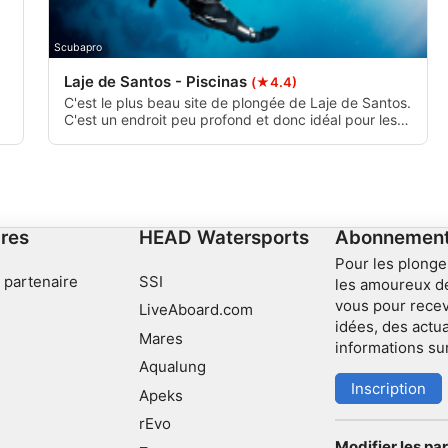
Scubapro
Laje de Santos - Piscinas
(★4.4)
C'est le plus beau site de plongée de Laje de Santos.
C'est un endroit peu profond et donc idéal pour les
photos. Les plongeurs doivent faire attention à ne
pas dépasser les limites de vision du bateau, car la
courbe vers le côté exposé de Laje peut présenter
un fort courant.
res
HEAD Watersports
Abonnement 
Pour les plonge
 partenaire
SSI
les amoureux d
vous pour recev
LiveAboard.com
idées, des actua
Mares
informations su
Aqualung
Inscription
Apeks
rEvo
Modifier les p