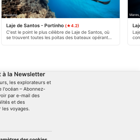
Aqualung
Mares,
Laje de Santos - Portinho
Laj
(★4.2)
C'est le point le plus célèbre de Laje de Santos, où
Laj
se trouvent toutes les poitas des bateaux opérant
con
dans le parc. Comme son nom l'indique, Portinho est
pré
l'endroit le plus abrité de Laje et où la plupart des
Boc
plongées sont effectuées. La profondeur moyenne
cal
est de 20 mètres.
par
à la Newsletter
urs, les explorateurs et
e l'océan – Abonnez-
oir par e-mail des
lités et des
r les voyages.
aramètres des cookies