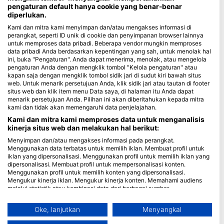
pengaturan default hanya cookie yang benar-benar
diperlukan.
Blue Oceans
Kami dan mitra kami menyimpan dan/atau mengakses informasi di
Pertanyaan yang Sering Diajukan (FAQ)
perangkat, seperti ID unik di cookie dan penyimpanan browser lainnya
Kebijakan Privasi
untuk memproses data pribadi. Beberapa vendor mungkin memproses
data pribadi Anda berdasarkan kepentingan yang sah, untuk menolak hal
Ketentuan Penggunaan
ini, buka "Pengaturan". Anda dapat menerima, menolak, atau mengelola
Imprint
pengaturan Anda dengan mengklik tombol "Kelola pengaturan" atau
kapan saja dengan mengklik tombol sidik jari di sudut kiri bawah situs
web. Untuk menarik persetujuan Anda, klik sidik jari atau tautan di footer
Keanggotaan
situs web dan klik item menu Data saya, di halaman itu Anda dapat
menarik persetujuan Anda. Pilihan ini akan diberitahukan kepada mitra
Menjadi Mitra
kami dan tidak akan memengaruhi data penjelajahan.
Kami dan mitra kami memproses data untuk menganalisis
HEAD Watersports
kinerja situs web dan melakukan hal berikut:
Menyimpan dan/atau mengakses informasi pada perangkat.
SSI
Menggunakan data terbatas untuk memilih iklan. Membuat profil untuk
iklan yang dipersonalisasi. Menggunakan profil untuk memilih iklan yang
LiveAboard.com
dipersonalisasi. Membuat profil untuk mempersonalisasi konten.
Menggunakan profil untuk memilih konten yang dipersonalisasi.
Mares
Mengukur kinerja iklan. Mengukur kinerja konten. Memahami audiens
Aqualung
melalui statistik atau kombinasi data dari berbagai sumber.
Mengembangkan dan meningkatkan layanan. Menggunakan data
Apeks
terbatas untuk memilih konten.
Oke, lanjutkan
Menyangkal
rEvo
Informasi tambahan mengenai penggunaan data oleh Google dapat
ditemukan di sini: https://business.safety.google/privacy/