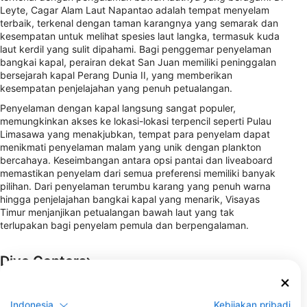
Leyte, Cagar Alam Laut Napantao adalah tempat menyelam
terbaik, terkenal dengan taman karangnya yang semarak dan
kesempatan untuk melihat spesies laut langka, termasuk kuda
laut kerdil yang sulit dipahami. Bagi penggemar penyelaman
bangkai kapal, perairan dekat San Juan memiliki peninggalan
bersejarah kapal Perang Dunia II, yang memberikan
kesempatan penjelajahan yang penuh petualangan.
Penyelaman dengan kapal langsung sangat populer,
memungkinkan akses ke lokasi-lokasi terpencil seperti Pulau
Limasawa yang menakjubkan, tempat para penyelam dapat
menikmati penyelaman malam yang unik dengan plankton
bercahaya. Keseimbangan antara opsi pantai dan liveaboard
memastikan penyelam dari semua preferensi memiliki banyak
pilihan. Dari penyelaman terumbu karang yang penuh warna
hingga penjelajahan bangkai kapal yang menarik, Visayas
Timur menjanjikan petualangan bawah laut yang tak
terlupakan bagi penyelam pemula dan berpengalaman.
Dive Centers
Indonesia
Kebijakan pribadi