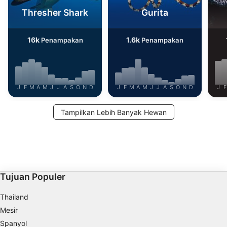
Thresher Shark
Gurita
16k
1.6k
Penampakan
Penampakan
J
F
M
A
M
J
J
A
S
O
N
D
J
F
M
A
M
J
J
A
S
O
N
D
J
F
Tampilkan Lebih Banyak Hewan
Tujuan Populer
Thailand
Mesir
Spanyol