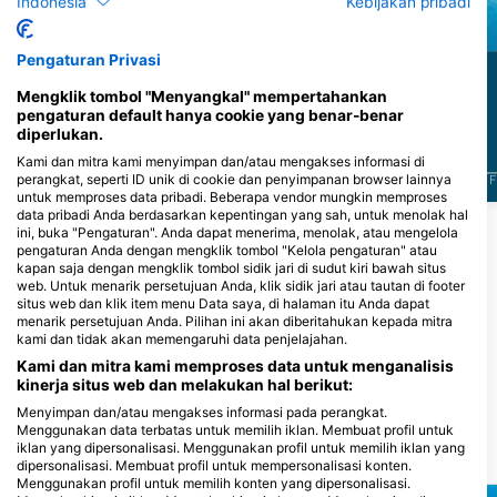
Indonesia
Kebijakan pribadi
Belut Moray
Grey Reef Shark
Pengaturan Privasi
5
6
Penampakan
Penampakan
Mengklik tombol "Menyangkal" mempertahankan
pengaturan default hanya cookie yang benar-benar
diperlukan.
Kami dan mitra kami menyimpan dan/atau mengakses informasi di
perangkat, seperti ID unik di cookie dan penyimpanan browser lainnya
J
F
M
A
M
J
J
A
S
O
N
D
J
F
M
A
M
J
J
A
S
O
N
D
J
F
untuk memproses data pribadi. Beberapa vendor mungkin memproses
data pribadi Anda berdasarkan kepentingan yang sah, untuk menolak hal
ini, buka "Pengaturan". Anda dapat menerima, menolak, atau mengelola
pengaturan Anda dengan mengklik tombol "Kelola pengaturan" atau
Pusat Penyelaman yang Melayani Situs
kapan saja dengan mengklik tombol sidik jari di sudut kiri bawah situs
Selam Ini
web. Untuk menarik persetujuan Anda, klik sidik jari atau tautan di footer
situs web dan klik item menu Data saya, di halaman itu Anda dapat
menarik persetujuan Anda. Pilihan ini akan diberitahukan kepada mitra
kami dan tidak akan memengaruhi data penjelajahan.
DivePoint Rannalhi
Kami dan mitra kami memproses data untuk menganalisis
Adaaran Club Rannalhi, 20026
kinerja situs web dan melakukan hal berikut:
South Male Atoll, Maladewa
Menyimpan dan/atau mengakses informasi pada perangkat.
Menggunakan data terbatas untuk memilih iklan. Membuat profil untuk
iklan yang dipersonalisasi. Menggunakan profil untuk memilih iklan yang
Situs penyelaman terdekat
dipersonalisasi. Membuat profil untuk mempersonalisasi konten.
Menggunakan profil untuk memilih konten yang dipersonalisasi.