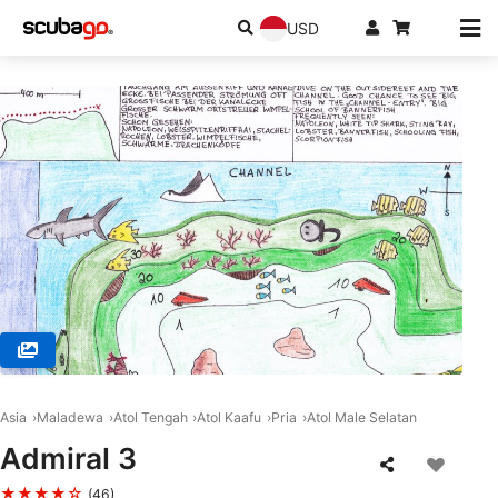
USD
© DivePoint Rannalhi, South Male Atoll
Asia
Maladewa
Atol Tengah
Atol Kaafu
Pria
Atol Male Selatan
Admiral 3
★★★★☆
(46)