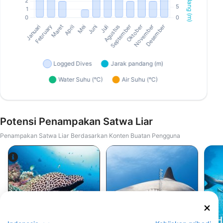
Potensi Penampakan Satwa Liar
Penampakan Satwa Liar Berdasarkan Konten Buatan Pengguna
AdobeStock-Marc Henauer
Alamy-WaterFrame
H