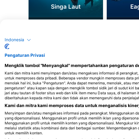
Singa Laut
Ea
27
3
Penampakan
Pe
Indonesia
J
F
M
A
M
J
J
A
S
O
N
D
J
F
M
A
M
Pengaturan Privasi
Mengklik tombol "Menyangkal" mempertahankan pengaturan def
Kami dan mitra kami menyimpan dan/atau mengakses informasi di perangkat, 
untuk memproses data pribadi. Beberapa vendor mungkin memproses data pri
menolak hal ini, buka "Pengaturan". Anda dapat menerima, menolak, atau me
pengaturan" atau kapan saja dengan mengklik tombol sidik jari di sudut kiri b
jari atau tautan di footer situs web dan klik item menu Data saya, di halaman 
Pusat Penyelaman yang Melayani Situs
diberitahukan kepada mitra kami dan tidak akan memengaruhi data penjelaja
Kami dan mitra kami memproses data untuk menganalisis kinerj
Menyimpan dan/atau mengakses informasi pada perangkat. Menggunakan data 
yang dipersonalisasi. Menggunakan profil untuk memilih iklan yang dipersona
Menggunakan profil untuk memilih konten yang dipersonalisasi. Mengukur ki
melalui statistik atau kombinasi data dari berbagai sumber. Mengembangka
untuk memilih konten.