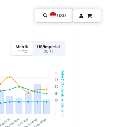
USD
Metrik
US/Imperial
(m, °C)
(ft, °F)