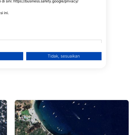
 sini: https://business.safety.google/privacy/
i ini.
te 107, 85351 Sun
kat
Tidak, sesuaikan