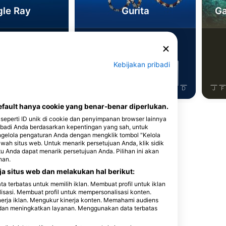
gle Ray
Gurita
Ga
3
nampakan
Penampakan
Kebijakan pribadi
J
J
A
S
O
N
D
J
F
M
A
M
J
J
A
S
O
N
D
J
F
ault hanya cookie yang benar-benar diperlukan.
seperti ID unik di cookie dan penyimpanan browser lainnya
badi Anda berdasarkan kepentingan yang sah, untuk
ngelola pengaturan Anda dengan mengklik tombol "Kelola
awah situs web. Untuk menarik persetujuan Anda, klik sidik
itu Anda dapat menarik persetujuan Anda. Pilihan ini akan
 Selam Ini
han.
a situs web dan melakukan hal berikut:
terbatas untuk memilih iklan. Membuat profil untuk iklan
lisasi. Membuat profil untuk mempersonalisasi konten.
nerja iklan. Mengukur kinerja konten. Memahami audiens
n dan meningkatkan layanan. Menggunakan data terbatas