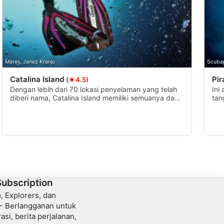
Mares, Janez Kranjc
Scuba
Catalina Island
Pi
(★4.5)
Dengan lebih dari 70 lokasi penyelaman yang telah
Ini
diberi nama, Catalina Island memiliki semuanya dan
tan
merupakan salah satu tujuan menyelam paling
dan
populer di negara bagian California. Di Catalina
nam
Island, Anda dapat menyelam dari pantai atau
rum
perahu di atas terumbu karang yang indah atau
padang rumput laut yang megah, yang semuanya
penuh dengan satwa liar.
Subscription
 Explorers, dan
 - Berlangganan untuk
si, berita perjalanan,