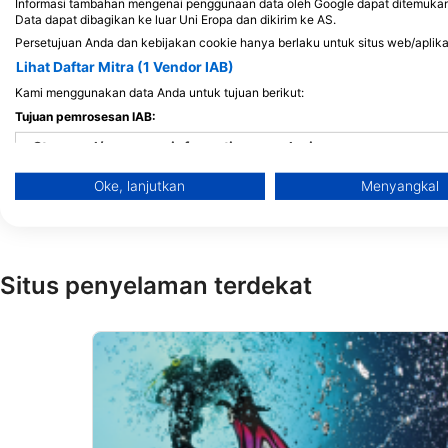
Informasi tambahan mengenai penggunaan data oleh Google dapat ditemukan di
Data dapat dibagikan ke luar Uni Eropa dan dikirim ke AS.
Persetujuan Anda dan kebijakan cookie hanya berlaku untuk situs web/aplikas
Lihat Daftar Mitra (1 Vendor IAB)
Kami menggunakan data Anda untuk tujuan berikut:
Sea Stallion Scuba Outfitters
Arizona Dive Center
Tujuan pemrosesan IAB:
21098 Bake Parkway suite #108, 92630
10001 W Bell Road Sui
Store and/or access information on a device
Lake Forest, CA - Amerika Serikat
City, AZ - Amerika Seri
Oke, lanjutkan
Menyangkal
Use limited data to select advertising
Create profiles for personalised advertising
Use profiles to select personalised advertising
Situs penyelaman terdekat
Create profiles to personalise content
Use profiles to select personalised content
Measure advertising performance
Measure content performance