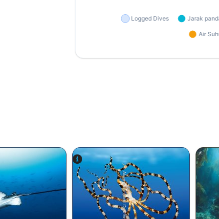
Alamy/Reinhard Dirscherl