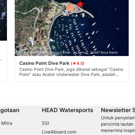
data from different sources
SSI USA West Coast Training Center - no certs -, 33487 Boca Raton
h
Casino Point Dive Park
(★4.5)
Casino Point Dive Park, juga dikenal sebagai "Casino
Point" atau Avalon Underwater Dive Park, adalah
tempat menyelam paling populer di Pulau Catalina
dan salah satu tempat menyelam paling populer di
seluruh California Selatan. Pulau Catalina hanya
dapat diakses dengan kapal pribadi atau feri dari
daratan, jadi periksalah jadwal feri.
gotaan
HEAD Watersports
Newsletter 
Untuk penyelam,
 Mitra
SSI
pencinta lautan
menerima inspira
LiveAboard.com