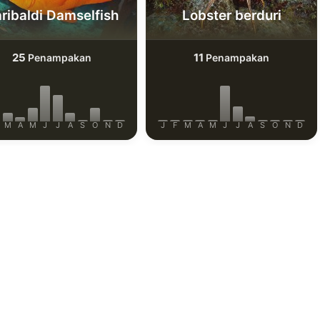
ribaldi Damselfish
Lobster berduri
25
11
Penampakan
Penampakan
M
A
M
J
J
A
S
O
N
D
J
F
M
A
M
J
J
A
S
O
N
D