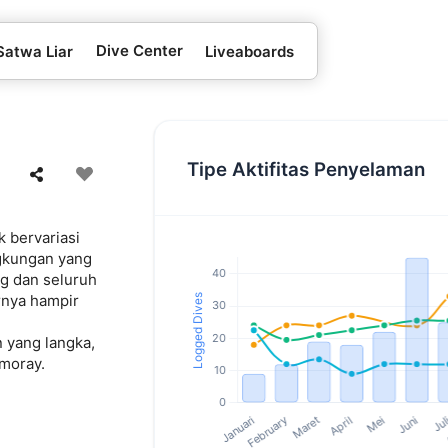
Dive Center
Satwa Liar
Liveaboards
Tipe Aktifitas Penyelaman
k bervariasi
ngkungan yang
ng dan seluruh
rnya hampir
n yang langka,
 moray.