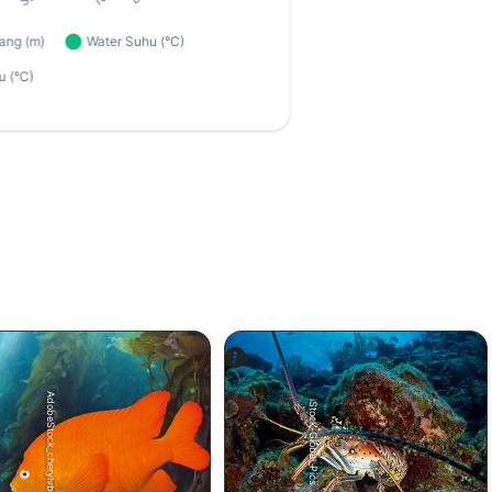
AdobeStock_cherylvb
iStock-Global_Pics