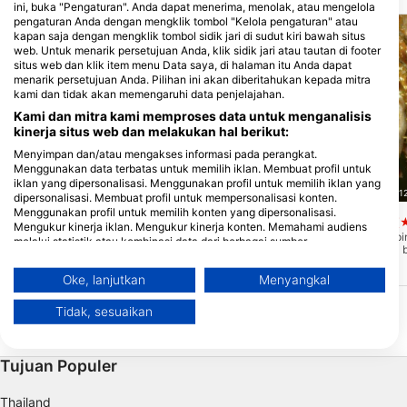
ini, buka "Pengaturan". Anda dapat menerima, menolak, atau mengelola
pengaturan Anda dengan mengklik tombol "Kelola pengaturan" atau
kapan saja dengan mengklik tombol sidik jari di sudut kiri bawah situs
web. Untuk menarik persetujuan Anda, klik sidik jari atau tautan di footer
situs web dan klik item menu Data saya, di halaman itu Anda dapat
menarik persetujuan Anda. Pilihan ini akan diberitahukan kepada mitra
kami dan tidak akan memengaruhi data penjelajahan.
Kami dan mitra kami memproses data untuk menganalisis
kinerja situs web dan melakukan hal berikut:
Menyimpan dan/atau mengakses informasi pada perangkat.
Menggunakan data terbatas untuk memilih iklan. Membuat profil untuk
iklan yang dipersonalisasi. Menggunakan profil untuk memilih iklan yang
Watersports24, 88085 Langenargen
Stollis Centro de Buceo, 1721
dipersonalisasi. Membuat profil untuk mempersonalisasi konten.
Menggunakan profil untuk memilih konten yang dipersonalisasi.
Überlingen - Seezeichen 24
Badia de Tamariu
(
Mengukur kinerja iklan. Mengukur kinerja konten. Memahami audiens
(★4.4)
Dermaga perahu dan pi
melalui statistik atau kombinasi data dari berbagai sumber.
terumbu karang hanya b
Ini adalah lokasi penyelaman yang masih
Mengembangkan dan meningkatkan layanan. Menggunakan data
pangkalan. Bagian terind
dikenal oleh banyak penyelam sebagai
terbatas untuk memilih konten.
diperuntukkan bagi par
"Baugraf". Sejak State Garden Show
Oke, lanjutkan
Menyangkal
perenang dan diamanka
2021, ada beberapa titik masuk baru.
Informasi tambahan mengenai penggunaan data oleh Google dapat
pelampung. Terumbu ka
ditemukan di sini: https://business.safety.google/privacy/
Tidak, sesuaikan
ini menawarkan sesuat
Data dapat dibagikan ke luar Uni Eropa dan dikirim ke AS.
orang dengan kedalam
m.
Persetujuan Anda dan kebijakan cookie hanya berlaku untuk situs
web/aplikasi ini.
Tujuan Populer
Lihat Daftar Mitra (1 Vendor IAB)
Kami menggunakan data Anda untuk tujuan berikut:
Thailand