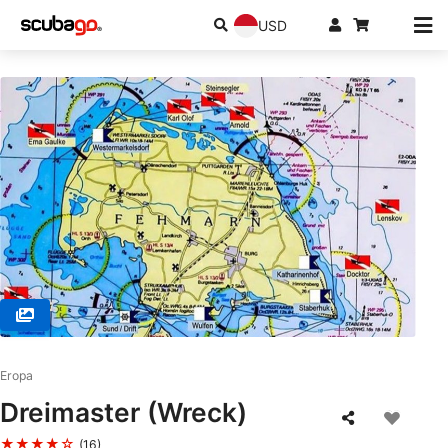
USD
© Atlantis Hamburg Wassersport & Mee(h)r, 22179 Hamburg
Eropa
Dreimaster (Wreck)
★★★★☆
(16)