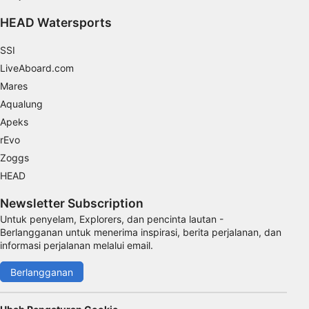
Develop and improve services
HEAD Watersports
Use limited data to select content
SSI
Fitur-fitur Khusus IAB:
LiveAboard.com
Use precise geolocation data
Mares
Identify devices based on information
Aqualung
actively requested
Apeks
Tujuan pemrosesan non-IAB:
rEvo
Zoggs
Perlu
HEAD
Performa
Newsletter Subscription
Fungsional
Untuk penyelam, Explorers, dan pencinta lautan -
Berlangganan untuk menerima inspirasi, berita perjalanan, dan
Iklan
informasi perjalanan melalui email.
Berlangganan