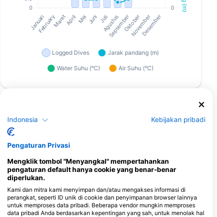
Pusat Penyelaman yang Melayani Situs
Selam Ini
Indonesia
Kebijakan pribadi
Pengaturan Privasi
Atlantis Hamburg
Mengklik tombol "Menyangkal" mempertahankan
Wassersport & Mee(h)r
pengaturan default hanya cookie yang benar-benar
Fahrenkrön 148, 22179 Hamburg,
diperlukan.
Jerman
Kami dan mitra kami menyimpan dan/atau mengakses informasi di
perangkat, seperti ID unik di cookie dan penyimpanan browser lainnya
untuk memproses data pribadi. Beberapa vendor mungkin memproses
Situs penyelaman terdekat
data pribadi Anda berdasarkan kepentingan yang sah, untuk menolak hal