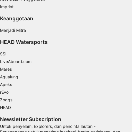
Imprint
Tujuan pemrosesan non-IAB:
Perlu
Keanggotaan
Performa
Menjadi Mitra
HEAD Watersports
Fungsional
SSI
Iklan
LiveAboard.com
Mares
Aqualung
Apeks
rEvo
Zoggs
HEAD
Newsletter Subscription
Untuk penyelam, Explorers, dan pencinta lautan -
Berlangganan untuk menerima inspirasi, berita perjalanan, dan