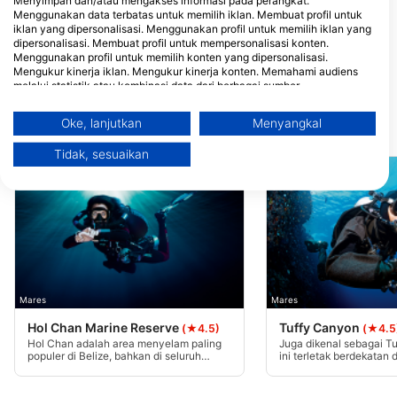
Menyimpan dan/atau mengakses informasi pada perangkat.
Menggunakan data terbatas untuk memilih iklan. Membuat profil untuk
iklan yang dipersonalisasi. Menggunakan profil untuk memilih iklan yang
dipersonalisasi. Membuat profil untuk mempersonalisasi konten.
Elite Adventures Belize, Ltd
Menggunakan profil untuk memilih konten yang dipersonalisasi.
1/2 Mile North, 0000 San Pedro,
Mengukur kinerja iklan. Mengukur kinerja konten. Memahami audiens
Belize
melalui statistik atau kombinasi data dari berbagai sumber.
Mengembangkan dan meningkatkan layanan. Menggunakan data
terbatas untuk memilih konten.
Oke, lanjutkan
Menyangkal
Situs penyelaman terdekat
Informasi tambahan mengenai penggunaan data oleh Google dapat
ditemukan di sini: https://business.safety.google/privacy/
Tidak, sesuaikan
Data dapat dibagikan ke luar Uni Eropa dan dikirim ke AS.
Persetujuan Anda dan kebijakan cookie hanya berlaku untuk situs
web/aplikasi ini.
Lihat Daftar Mitra (1 Vendor IAB)
Kami menggunakan data Anda untuk tujuan berikut:
Tujuan pemrosesan IAB:
Store and/or access information on a device
Mares
Mares
Use limited data to select advertising
Hol Chan Marine Reserve
Tuffy Canyon
(★4.5)
(★4.5
Hol Chan adalah area menyelam paling
Juga dikenal sebagai Tu
populer di Belize, bahkan di seluruh
ini terletak berdekatan 
Create profiles for personalised advertising
Karibia. Taman Laut ini terletak di lepas
penyelaman 'Tackle Box
pantai Ambergris Caye dan menawarkan
populer. Terumbu karang
jarak pandang yang luar biasa, formasi
dangkal dan bagus unt