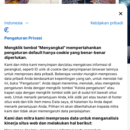
Penyu Hijau
Belut Moray
Indonesia
Kebijakan pribadi
288
188
Penampakan
Penampakan
Pengaturan Privasi
Mengklik tombol "Menyangkal" mempertahankan
pengaturan default hanya cookie yang benar-benar
diperlukan.
J
F
M
A
M
J
J
A
S
O
N
D
J
F
M
A
M
J
J
A
S
O
N
D
J
F
Kami dan mitra kami menyimpan dan/atau mengakses informasi di
perangkat, seperti ID unik di cookie dan penyimpanan browser lainnya
Tampilkan Lebih Banyak Hewan
untuk memproses data pribadi. Beberapa vendor mungkin memproses
data pribadi Anda berdasarkan kepentingan yang sah, untuk menolak hal
ini, buka "Pengaturan". Anda dapat menerima, menolak, atau mengelola
Pusat Penyelaman yang Melayani Situs
pengaturan Anda dengan mengklik tombol "Kelola pengaturan" atau
kapan saja dengan mengklik tombol sidik jari di sudut kiri bawah situs
Selam Ini
web. Untuk menarik persetujuan Anda, klik sidik jari atau tautan di footer
situs web dan klik item menu Data saya, di halaman itu Anda dapat
menarik persetujuan Anda. Pilihan ini akan diberitahukan kepada mitra
kami dan tidak akan memengaruhi data penjelajahan.
Kami dan mitra kami memproses data untuk menganalisis
Deep Blue Adventures Belize
kinerja situs web dan melakukan hal berikut:
Beach Front Boca del Rio, 00000
San Pedro Town, Belize