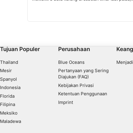
menjadikannya salah satu tempat menyelam paling
terkenal di Marseille.
Fungsional
Iklan
Tujuan Populer
Perusahaan
Keang
Thailand
Blue Oceans
Menjadi
Mesir
Pertanyaan yang Sering
Diajukan (FAQ)
Spanyol
Kebijakan Privasi
Indonesia
Ketentuan Penggunaan
Florida
Imprint
Filipina
Meksiko
Maladewa