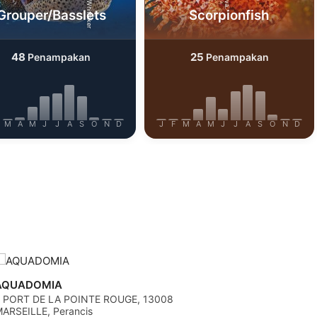
Grouper/Basslets
Scorpionfish
48
25
Penampakan
Penampakan
M
A
M
J
J
A
S
O
N
D
J
F
M
A
M
J
J
A
S
O
N
D
AQUADOMIA
 PORT DE LA POINTE ROUGE, 13008
ARSEILLE, Perancis