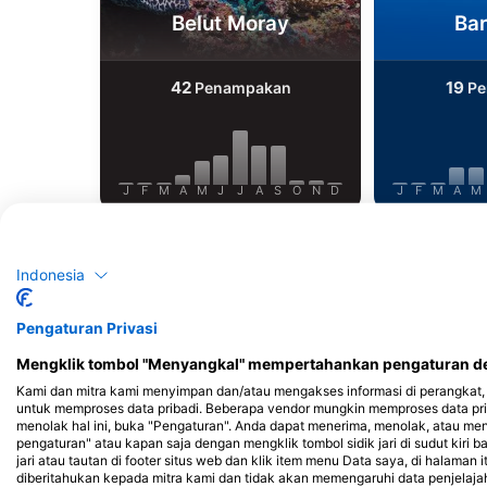
Belut Moray
Ba
42
19
Penampakan
Pe
J
F
M
A
M
J
J
A
S
O
N
D
J
F
M
A
M
Indonesia
Pengaturan Privasi
Pusat Penyelaman yang Melayani Situs
Mengklik tombol "Menyangkal" mempertahankan pengaturan def
Kami dan mitra kami menyimpan dan/atau mengakses informasi di perangkat, 
untuk memproses data pribadi. Beberapa vendor mungkin memproses data pri
menolak hal ini, buka "Pengaturan". Anda dapat menerima, menolak, atau me
ATELIER DE LA MER
pengaturan" atau kapan saja dengan mengklik tombol sidik jari di sudut kiri b
Port de la Pointe Rouge, 13008
jari atau tautan di footer situs web dan klik item menu Data saya, di halaman 
MARSEILLE, Perancis
diberitahukan kepada mitra kami dan tidak akan memengaruhi data penjelaja