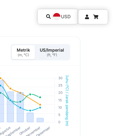
USD
Metrik
US/Imperial
(m, °C)
(ft, °F)