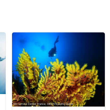
data from different sources
SSI Service Center France, 38320 Eybens Cedex