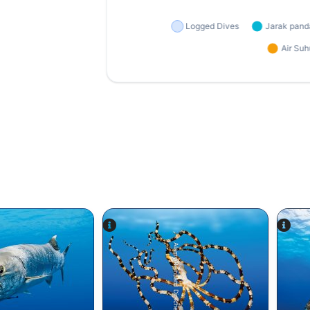
Alamy/Reinhard Dirscherl