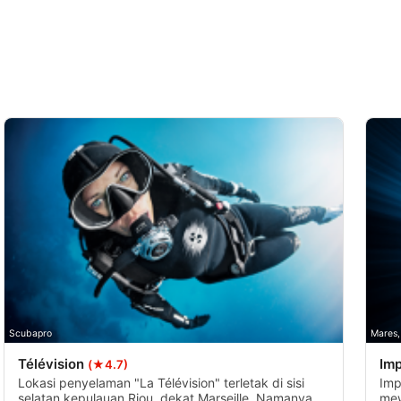
Scubapro
Mares,
Télévision
Imp
(★4.7)
Lokasi penyelaman "La Télévision" terletak di sisi
Imp
selatan kepulauan Riou, dekat Marseille. Namanya
mew