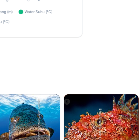
Shutterstock-Henry_and_Laura_Whittaker
iStock-Miguel-Angelo-Silva.