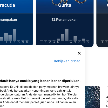
rracuda
Gurita
12
nampakan
Penampakan
J
J
A
S
O
N
D
J
F
M
A
M
J
J
A
S
O
N
D
J
F
Kebijakan pribadi
 Selam Ini
ault hanya cookie yang benar-benar diperlukan.
seperti ID unik di cookie dan penyimpanan browser lainnya
badi Anda berdasarkan kepentingan yang sah, untuk
ngelola pengaturan Anda dengan mengklik tombol "Kelola
awah situs web. Untuk menarik persetujuan Anda, klik sidik
7
itu Anda dapat menarik persetujuan Anda. Pilihan ini akan
M
han.