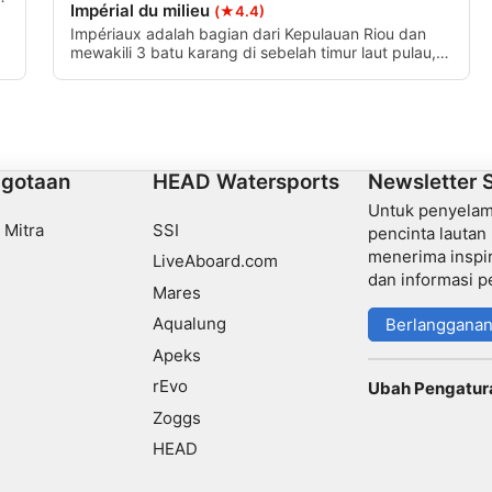
Impérial du milieu
(★4.4)
Impériaux adalah bagian dari Kepulauan Riou dan
mewakili 3 batu karang di sebelah timur laut pulau,
menjadikannya salah satu tempat menyelam paling
terkenal di MarseilleImpérial du milieu terletak di
tengah-tengah 3 batu karang, seperti namanya.
gotaan
HEAD Watersports
Newsletter 
Untuk penyelam,
 Mitra
SSI
pencinta lautan
menerima inspira
LiveAboard.com
dan informasi p
Mares
Aqualung
Berlanggana
Apeks
rEvo
Ubah Pengatur
Zoggs
HEAD