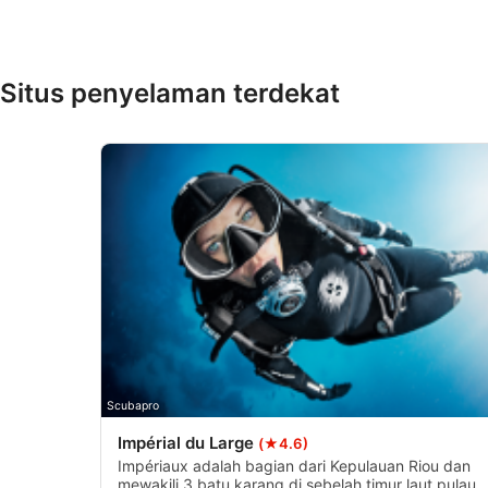
Use profiles to select personalised content
Measure advertising performance
Situs penyelaman terdekat
Measure content performance
Understand audiences through statistics or combinations of 
Develop and improve services
Use limited data to select content
Fitur-fitur Khusus IAB:
Use precise geolocation data
Identify devices based on information actively requested
Tujuan pemrosesan non-IAB:
Scubapro
Perlu
Impérial du Large
(★4.6)
Impériaux adalah bagian dari Kepulauan Riou dan
Performa
mewakili 3 batu karang di sebelah timur laut pulau,