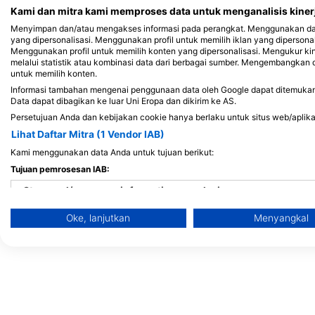
Kami dan mitra kami memproses data untuk menganalisis kinerj
Menyimpan dan/atau mengakses informasi pada perangkat. Menggunakan data 
yang dipersonalisasi. Menggunakan profil untuk memilih iklan yang dipersona
Menggunakan profil untuk memilih konten yang dipersonalisasi. Mengukur ki
melalui statistik atau kombinasi data dari berbagai sumber. Mengembangka
untuk memilih konten.
CIP Marseille
Informasi tambahan mengenai penggunaan data oleh Google dapat ditemukan di
Port de la Pointe Roug
Data dapat dibagikan ke luar Uni Eropa dan dikirim ke AS.
MARSEILLE, Perancis
Persetujuan Anda dan kebijakan cookie hanya berlaku untuk situs web/aplikas
Lihat Daftar Mitra (1 Vendor IAB)
UCPA Cap Croisette
Kami menggunakan data Anda untuk tujuan berikut:
chemin des Croisettes, 13008 MARSEILLE, Perancis
Tujuan pemrosesan IAB:
Store and/or access information on a device
Oke, lanjutkan
Menyangkal
Use limited data to select advertising
Create profiles for personalised advertising
Use profiles to select personalised advertising
Create profiles to personalise content