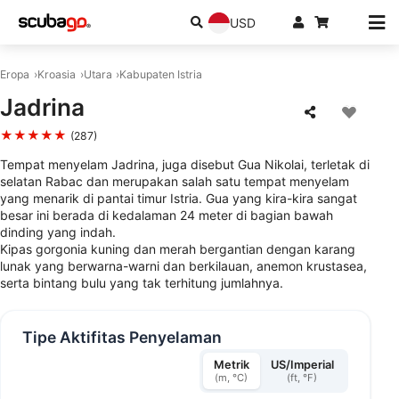
USD
Eropa
Kroasia
Utara
Kabupaten Istria
Jadrina
★★★★★
(287)
Tempat menyelam Jadrina, juga disebut Gua Nikolai, terletak di
selatan Rabac dan merupakan salah satu tempat menyelam
yang menarik di pantai timur Istria. Gua yang kira-kira sangat
besar ini berada di kedalaman 24 meter di bagian bawah
dinding yang indah.
Kipas gorgonia kuning dan merah bergantian dengan karang
lunak yang berwarna-warni dan berkilauan, anemon krustasea,
serta bintang bulu yang tak terhitung jumlahnya.
Tipe Aktifitas Penyelaman
Metrik
US/Imperial
(m, °C)
(ft, °F)