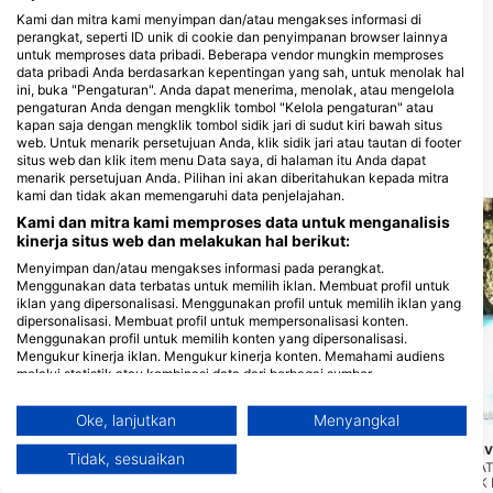
Kami dan mitra kami menyimpan dan/atau mengakses informasi di
Scuba Center Sv. Marina
perangkat, seperti ID unik di cookie dan penyimpanan browser lainnya
Sv.Marina bb, 52220 Labin, Kroasia
diving RABAC, SPORT SUB
untuk memproses data pribadi. Beberapa vendor mungkin memproses
d.o.o.
data pribadi Anda berdasarkan kepentingan yang sah, untuk menolak hal
Maslinica 3, 52221 Rabac, Kroasia
ini, buka "Pengaturan". Anda dapat menerima, menolak, atau mengelola
pengaturan Anda dengan mengklik tombol "Kelola pengaturan" atau
kapan saja dengan mengklik tombol sidik jari di sudut kiri bawah situs
web. Untuk menarik persetujuan Anda, klik sidik jari atau tautan di footer
situs web dan klik item menu Data saya, di halaman itu Anda dapat
Situs penyelaman terdekat
menarik persetujuan Anda. Pilihan ini akan diberitahukan kepada mitra
kami dan tidak akan memengaruhi data penjelajahan.
Kami dan mitra kami memproses data untuk menganalisis
kinerja situs web dan melakukan hal berikut:
Menyimpan dan/atau mengakses informasi pada perangkat.
Menggunakan data terbatas untuk memilih iklan. Membuat profil untuk
iklan yang dipersonalisasi. Menggunakan profil untuk memilih iklan yang
dipersonalisasi. Membuat profil untuk mempersonalisasi konten.
Menggunakan profil untuk memilih konten yang dipersonalisasi.
Mengukur kinerja iklan. Mengukur kinerja konten. Memahami audiens
melalui statistik atau kombinasi data dari berbagai sumber.
Mengembangkan dan meningkatkan layanan. Menggunakan data
terbatas untuk memilih konten.
Scuba Libre Diving Center, 52100 Premantura
Orca Diving Centre, 52100 Pul
Oke, lanjutkan
Menyangkal
Informasi tambahan mengenai penggunaan data oleh Google dapat
Luana
Kap Kamenjak - ca
(★4.4)
ditemukan di sini: https://business.safety.google/privacy/
Tidak, sesuaikan
Ini adalah kapal dagang yang tenggelam
GUA KOLUMBARICE AT
Data dapat dibagikan ke luar Uni Eropa dan dikirim ke AS.
pada tahun 1943, karena menabrak
KAMENJAK TERLETAK 