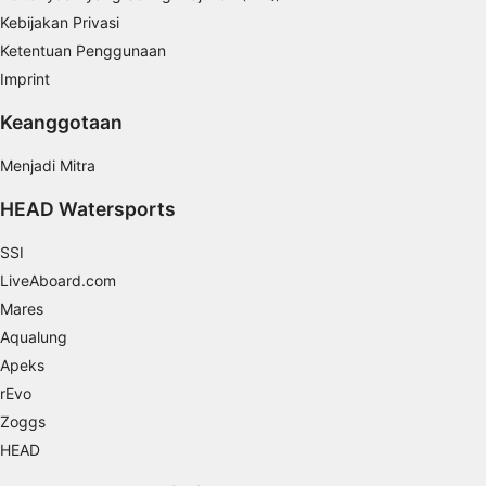
Kebijakan Privasi
Understand audiences through statistics or
combinations of data from different sources
Ketentuan Penggunaan
Imprint
Develop and improve services
Keanggotaan
Use limited data to select content
Menjadi Mitra
Fitur-fitur Khusus IAB:
Use precise geolocation data
HEAD Watersports
Identify devices based on information
SSI
actively requested
LiveAboard.com
Tujuan pemrosesan non-IAB:
Mares
Perlu
Aqualung
Apeks
Performa
rEvo
Zoggs
Fungsional
HEAD
Iklan