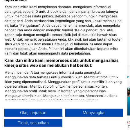
Kami dan mitra kami menyimpan dan/atau mengakses informasi di
perangkat, seperti ID unik di cookie dan penyimpanan browser lainnya
untuk memproses data pribadi. Beberapa vendor mungkin memproses
VOODOO DIVING CENTER
data pribadi Anda berdasarkan kepentingan yang sah, untuk menolak hal
Lala-o San Juan Siquijor, 6227 San
Dive Point Siquijor, Maite,
ini, buka "Pengaturan". Anda dapat menerima, menolak, atau mengelola
Juan, Siquijor, Negros - Filipina
San Juan
pengaturan Anda dengan mengklik tombol "Kelola pengaturan" atau
Republika Beach Bar, 6227 Maite,
kapan saja dengan mengklik tombol sidik jari di sudut kiri bawah situs
San Juan, Negros - Filipina
web. Untuk menarik persetujuan Anda, klik sidik jari atau tautan di footer
situs web dan klik item menu Data saya, di halaman itu Anda dapat
menarik persetujuan Anda. Pilihan ini akan diberitahukan kepada mitra
kami dan tidak akan memengaruhi data penjelajahan.
Situs penyelaman terdekat
Kami dan mitra kami memproses data untuk menganalisis
kinerja situs web dan melakukan hal berikut:
Menyimpan dan/atau mengakses informasi pada perangkat.
Menggunakan data terbatas untuk memilih iklan. Membuat profil untuk
iklan yang dipersonalisasi. Menggunakan profil untuk memilih iklan yang
dipersonalisasi. Membuat profil untuk mempersonalisasi konten.
Menggunakan profil untuk memilih konten yang dipersonalisasi.
Mengukur kinerja iklan. Mengukur kinerja konten. Memahami audiens
melalui statistik atau kombinasi data dari berbagai sumber.
Mengembangkan dan meningkatkan layanan. Menggunakan data
terbatas untuk memilih konten.
Oke, lanjutkan
Menyangkal
Mares
Aqualung
Informasi tambahan mengenai penggunaan data oleh Google dapat
ditemukan di sini: https://business.safety.google/privacy/
Cabakungan
Sunken Island
(★4.6)
(★4.
Tidak, sesuaikan
Data dapat dibagikan ke luar Uni Eropa dan dikirim ke AS.
Terkenal dengan bebatuan berpori, di
Juga dikenal sebagai "Ta