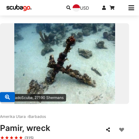
USD
© BarbadoScuba, 27190 Shermans
Amerika Utara
Barbados
Pamir, wreck
★★★★★
(315)