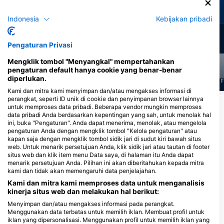
Belut Moray
Sisik/hawksbill
Indonesia
Kebijakan pribadi
14
12
Penampakan
Penampakan
Pengaturan Privasi
Mengklik tombol "Menyangkal" mempertahankan
pengaturan default hanya cookie yang benar-benar
diperlukan.
J
F
M
A
M
J
J
A
S
O
N
D
J
F
M
A
M
J
J
A
S
O
N
D
J
F
Kami dan mitra kami menyimpan dan/atau mengakses informasi di
perangkat, seperti ID unik di cookie dan penyimpanan browser lainnya
Tampilkan Lebih Banyak Hewan
untuk memproses data pribadi. Beberapa vendor mungkin memproses
data pribadi Anda berdasarkan kepentingan yang sah, untuk menolak hal
ini, buka "Pengaturan". Anda dapat menerima, menolak, atau mengelola
pengaturan Anda dengan mengklik tombol "Kelola pengaturan" atau
Pusat Penyelaman yang Melayani Situs
kapan saja dengan mengklik tombol sidik jari di sudut kiri bawah situs
Selam Ini
web. Untuk menarik persetujuan Anda, klik sidik jari atau tautan di footer
situs web dan klik item menu Data saya, di halaman itu Anda dapat
menarik persetujuan Anda. Pilihan ini akan diberitahukan kepada mitra
kami dan tidak akan memengaruhi data penjelajahan.
Kami dan mitra kami memproses data untuk menganalisis
kinerja situs web dan melakukan hal berikut:
BarbadoScuba, Above &
Below Watersports
Menyimpan dan/atau mengakses informasi pada perangkat.
(Barbados) Inc
Menggunakan data terbatas untuk memilih iklan. Membuat profil untuk
iklan yang dipersonalisasi. Menggunakan profil untuk memilih iklan yang
Little Good Harbour, 27190