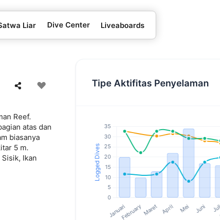
Dive Center
Satwa Liar
Liveaboards
Tipe Aktifitas Penyelaman
man Reef.
bagian atas dan
am biasanya
tar 5 m.
Sisik, Ikan