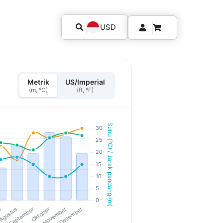
USD
Metrik
US/Imperial
(m, °C)
(ft, °F)