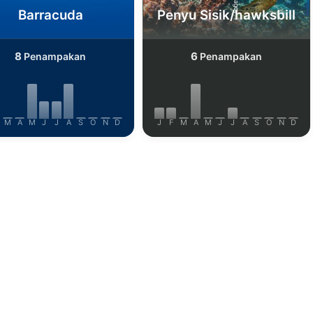
Barracuda
Penyu Sisik/hawksbill
8
6
Penampakan
Penampakan
M
A
M
J
J
A
S
O
N
D
J
F
M
A
M
J
J
A
S
O
N
D