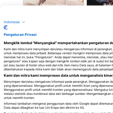
Penyu Hijau
Bel
15
12
Penampakan
Pe
Indonesia
Pengaturan Privasi
Mengklik tombol "Menyangkal" mempertahankan pengaturan def
J
F
M
A
M
J
J
A
S
O
N
D
J
F
M
A
M
Kami dan mitra kami menyimpan dan/atau mengakses informasi di perangkat, 
untuk memproses data pribadi. Beberapa vendor mungkin memproses data pri
menolak hal ini, buka "Pengaturan". Anda dapat menerima, menolak, atau me
pengaturan" atau kapan saja dengan mengklik tombol sidik jari di sudut kiri b
jari atau tautan di footer situs web dan klik item menu Data saya, di halaman 
diberitahukan kepada mitra kami dan tidak akan memengaruhi data penjelaja
Kami dan mitra kami memproses data untuk menganalisis kinerj
Menyimpan dan/atau mengakses informasi pada perangkat. Menggunakan data 
yang dipersonalisasi. Menggunakan profil untuk memilih iklan yang dipersona
Pusat Penyelaman yang Melayani Situs
Menggunakan profil untuk memilih konten yang dipersonalisasi. Mengukur ki
melalui statistik atau kombinasi data dari berbagai sumber. Mengembangka
untuk memilih konten.
Informasi tambahan mengenai penggunaan data oleh Google dapat ditemukan di
Data dapat dibagikan ke luar Uni Eropa dan dikirim ke AS.