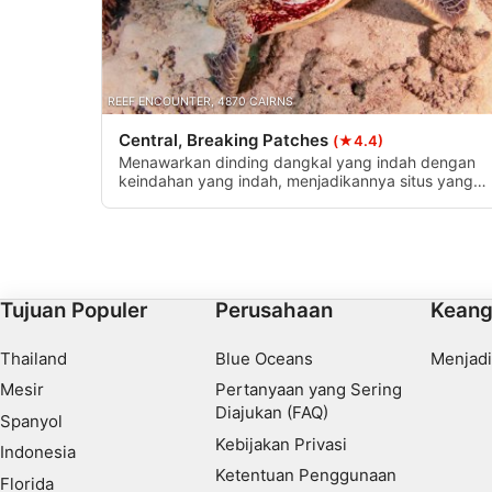
Develop and improve services
Use limited data to select content
REEF ENCOUNTER, 4870 CAIRNS
Fitur-fitur Khusus IAB:
Central, Breaking Patches
(★4.4)
Use precise geolocation data
Menawarkan dinding dangkal yang indah dengan
keindahan yang indah, menjadikannya situs yang
Identify devices based on information actively requested
mudah dinavigasi. Hamparan pasir dangkal sangat
cocok untuk keterampilan dan penyelaman makro.
Tujuan pemrosesan non-IAB:
Dinding barat menawarkan kedalaman yang lebih
dalam, tetapi juga dikenal memiliki arus yang kuat.
Perlu
Performa
Tujuan Populer
Perusahaan
Keang
Fungsional
Thailand
Blue Oceans
Menjadi
Mesir
Pertanyaan yang Sering
Iklan
Diajukan (FAQ)
Spanyol
Kebijakan Privasi
Indonesia
Ketentuan Penggunaan
Florida