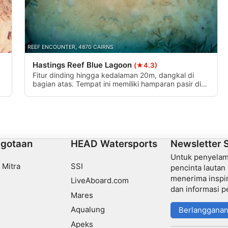
REEF ENCOUNTER, 4870 CAIRNS
Hastings Reef Blue Lagoon
(★4.3)
Fitur dinding hingga kedalaman 20m, dangkal di
bagian atas. Tempat ini memiliki hamparan pasir di
mana Anda dapat melihat tumpukan teripang. Ini
adalah tempat yang sangat bagus untuk
menemukan hal-hal kecil dan menarik di sekitarnya.
gotaan
HEAD Watersports
Newsletter 
Untuk penyelam,
 Mitra
SSI
pencinta lautan
menerima inspira
LiveAboard.com
dan informasi p
Mares
Aqualung
Berlanggana
Apeks