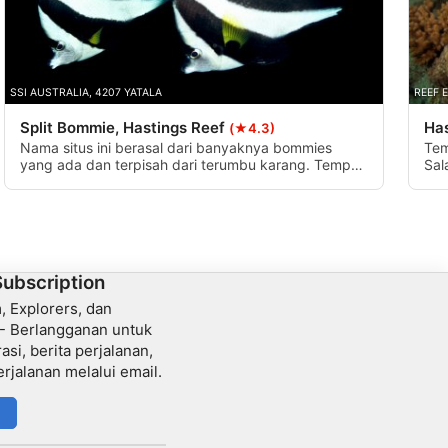
SSI AUSTRALIA, 4207 YATALA
REEF 
Split Bommie, Hastings Reef
Has
(★4.3)
Nama situs ini berasal dari banyaknya bommies
Tem
yang ada dan terpisah dari terumbu karang. Tempat
Sal
ini terletak di ujung selatan Hastings Reef dan
Gar
menawarkan perairan dangkal, ideal untuk
men
snorkeling dan penyelam pemula.
men
mel
Kar
Subscription
 Explorers, dan
 - Berlangganan untuk
si, berita perjalanan,
erjalanan melalui email.
n