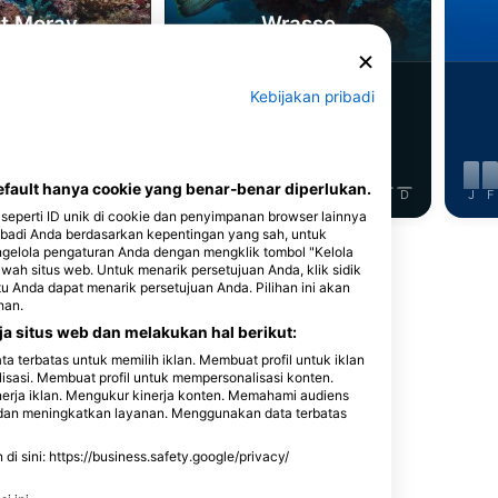
ut Moray
Wrasse
9
nampakan
Penampakan
Kebijakan pribadi
ault hanya cookie yang benar-benar diperlukan.
J
J
A
S
O
N
D
J
F
M
A
M
J
J
A
S
O
N
D
J
F
seperti ID unik di cookie dan penyimpanan browser lainnya
badi Anda berdasarkan kepentingan yang sah, untuk
Tampilkan Lebih Banyak Hewan
ngelola pengaturan Anda dengan mengklik tombol "Kelola
awah situs web. Untuk menarik persetujuan Anda, klik sidik
itu Anda dapat menarik persetujuan Anda. Pilihan ini akan
han.
a situs web dan melakukan hal berikut:
terbatas untuk memilih iklan. Membuat profil untuk iklan
lisasi. Membuat profil untuk mempersonalisasi konten.
 Selam Ini
nerja iklan. Mengukur kinerja konten. Memahami audiens
n dan meningkatkan layanan. Menggunakan data terbatas
 sini: https://business.safety.google/privacy/