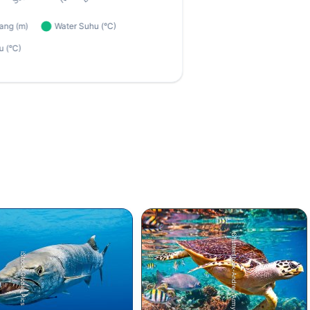
Shutterstock-Andrey Armyagov
iStock-Global_Pics