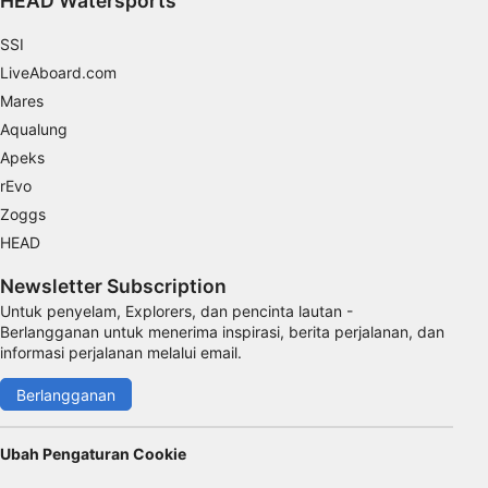
HEAD Watersports
Use limited data to select content
SSI
Fitur-fitur Khusus IAB:
LiveAboard.com
Use precise geolocation data
Mares
Aqualung
Identify devices based on information
Apeks
actively requested
rEvo
Tujuan pemrosesan non-IAB:
Zoggs
Perlu
HEAD
Performa
Newsletter Subscription
Untuk penyelam, Explorers, dan pencinta lautan -
Fungsional
Berlangganan untuk menerima inspirasi, berita perjalanan, dan
informasi perjalanan melalui email.
Iklan
Berlangganan
Ubah Pengaturan Cookie