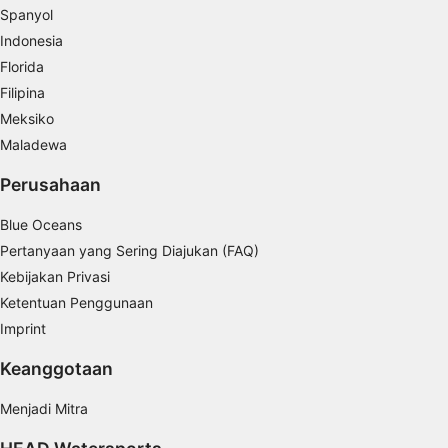
Tujuan pemrosesan IAB:
Spanyol
Store and/or access information on a device
Indonesia
Florida
Use limited data to select advertising
Filipina
Create profiles for personalised advertising
Meksiko
Maladewa
Use profiles to select personalised
advertising
Perusahaan
Create profiles to personalise content
Blue Oceans
Pertanyaan yang Sering Diajukan (FAQ)
Use profiles to select personalised content
Kebijakan Privasi
Measure advertising performance
Ketentuan Penggunaan
Imprint
Measure content performance
Keanggotaan
Understand audiences through statistics or
combinations of data from different sources
Menjadi Mitra
Develop and improve services