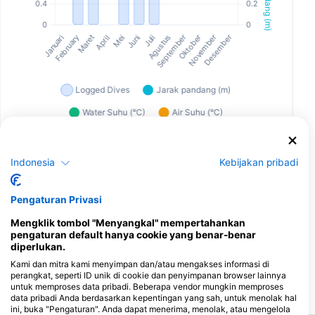
Indonesia
Kebijakan pribadi
Pusat Penyelaman yang Melayani Situs
Selam Ini
Pengaturan Privasi
Mengklik tombol "Menyangkal" mempertahankan
Scuba Guam
pengaturan default hanya cookie yang benar-benar
167 Marine Corp Dr, 96910
diperlukan.
Hagatna, Guam
Kami dan mitra kami menyimpan dan/atau mengakses informasi di
perangkat, seperti ID unik di cookie dan penyimpanan browser lainnya
untuk memproses data pribadi. Beberapa vendor mungkin memproses
Situs penyelaman terdekat
data pribadi Anda berdasarkan kepentingan yang sah, untuk menolak hal
ini, buka "Pengaturan". Anda dapat menerima, menolak, atau mengelola