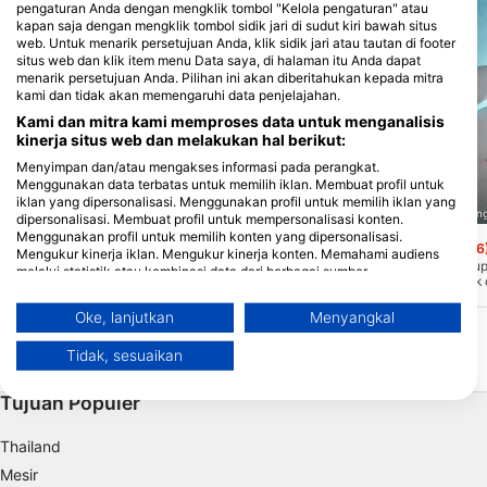
pengaturan Anda dengan mengklik tombol "Kelola pengaturan" atau
kapan saja dengan mengklik tombol sidik jari di sudut kiri bawah situs
web. Untuk menarik persetujuan Anda, klik sidik jari atau tautan di footer
situs web dan klik item menu Data saya, di halaman itu Anda dapat
menarik persetujuan Anda. Pilihan ini akan diberitahukan kepada mitra
kami dan tidak akan memengaruhi data penjelajahan.
Kami dan mitra kami memproses data untuk menganalisis
kinerja situs web dan melakukan hal berikut:
Menyimpan dan/atau mengakses informasi pada perangkat.
Menggunakan data terbatas untuk memilih iklan. Membuat profil untuk
iklan yang dipersonalisasi. Menggunakan profil untuk memilih iklan yang
Scuba Guam, 96913 Tamuning
Scuba Guam, 96913 Tamunin
dipersonalisasi. Membuat profil untuk mempersonalisasi konten.
Menggunakan profil untuk memilih konten yang dipersonalisasi.
Agana Bay
Alupat Island
(★4.5)
(★4.6
Mengukur kinerja iklan. Mengukur kinerja konten. Memahami audiens
Terumbu karang yang indah terletak di
Tak jauh dari Pulau Alu
melalui statistik atau kombinasi data dari berbagai sumber.
depan toko alat selam AMT Beach
karang keras dan lunak
Mengembangkan dan meningkatkan layanan. Menggunakan data
House. Sarat dengan karang keras dan
karang yang melimpah.
terbatas untuk memilih konten.
lunak dengan ikan karang yang
yang sangat baik dan se
Oke, lanjutkan
Menyangkal
melimpah. Hanya dilakukan dengan
Manta. Ini adalah loka
Informasi tambahan mengenai penggunaan data oleh Google dapat
perahu, ini adalah penyelaman melayang
malam yang sangat baik
ditemukan di sini: https://business.safety.google/privacy/
Tidak, sesuaikan
yang luar biasa!
dilakukan dengan perah
Data dapat dibagikan ke luar Uni Eropa dan dikirim ke AS.
Persetujuan Anda dan kebijakan cookie hanya berlaku untuk situs
Tujuan Populer
web/aplikasi ini.
Lihat Daftar Mitra (1 Vendor IAB)
Thailand
Kami menggunakan data Anda untuk tujuan berikut:
Mesir