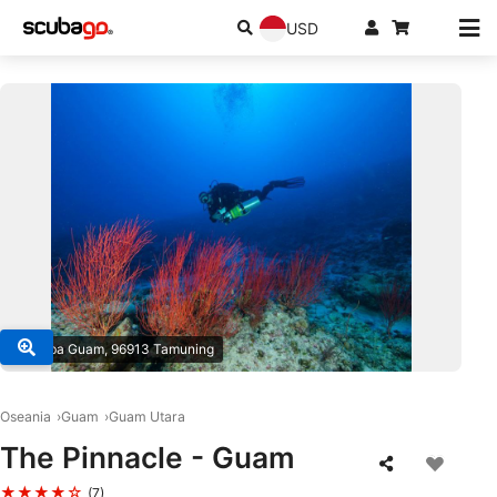
USD
© Scuba Guam, 96913 Tamuning
Oseania
Guam
Guam Utara
The Pinnacle - Guam
★★★★☆
(7)