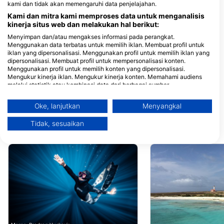
kami dan tidak akan memengaruhi data penjelajahan.
Kami dan mitra kami memproses data untuk menganalisis
Central Dive Curacao
kinerja situs web dan melakukan hal berikut:
Veldweg 3, 0000
Granaatappelweg 1
Julianadorp, Curacao
0000 Willemstad, C
Menyimpan dan/atau mengakses informasi pada perangkat.
Menggunakan data terbatas untuk memilih iklan. Membuat profil untuk
Unique Diving, UDI
Duikschool Fred
iklan yang dipersonalisasi. Menggunakan profil untuk memilih iklan yang
Kaya Andeifi 36, 0000
Kaya Progreso 10-v
dipersonalisasi. Membuat profil untuk mempersonalisasi konten.
Willemstad, Curacao
0000 Willemstad, C
Menggunakan profil untuk memilih konten yang dipersonalisasi.
Mengukur kinerja iklan. Mengukur kinerja konten. Memahami audiens
melalui statistik atau kombinasi data dari berbagai sumber.
Goby Divers
Mengembangkan dan meningkatkan layanan. Menggunakan data
Piscaderaweg, Willemstad,
Playa Lagun L76, 0
terbatas untuk memilih konten.
Curaçao, 00000 Willemstad,
Lagun, Curacao
Oke, lanjutkan
Menyangkal
Curacao
Informasi tambahan mengenai penggunaan data oleh Google dapat
ditemukan di sini: https://business.safety.google/privacy/
Tidak, sesuaikan
Data dapat dibagikan ke luar Uni Eropa dan dikirim ke AS.
Situs penyelaman terdekat
Persetujuan Anda dan kebijakan cookie hanya berlaku untuk situs
web/aplikasi ini.
Lihat Daftar Mitra (1 Vendor IAB)
Kami menggunakan data Anda untuk tujuan berikut:
Tujuan pemrosesan IAB:
Store and/or access information on a device
Use limited data to select advertising