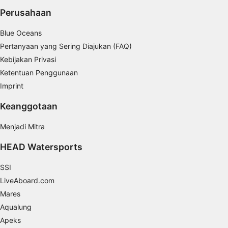
Use precise geolocation data
Perusahaan
Identify devices based on information
Blue Oceans
actively requested
Pertanyaan yang Sering Diajukan (FAQ)
Tujuan pemrosesan non-IAB:
Kebijakan Privasi
Perlu
Ketentuan Penggunaan
Imprint
Performa
Keanggotaan
Fungsional
Menjadi Mitra
Iklan
HEAD Watersports
SSI
LiveAboard.com
Mares
Aqualung
Apeks