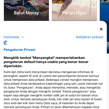
Belut Moray
Penyu Hijau
425
287
Penampakan
Penampakan
Indonesia
Kebijakan pribadi
J
F
M
A
M
J
J
A
S
O
N
D
J
F
M
A
M
J
J
A
S
O
N
D
J
F
Pengaturan Privasi
Mengklik tombol "Menyangkal" mempertahankan
Tampilkan Lebih Banyak Hewan
pengaturan default hanya cookie yang benar-benar
diperlukan.
Kami dan mitra kami menyimpan dan/atau mengakses informasi di
Pusat Penyelaman yang Melayani Situs
perangkat, seperti ID unik di cookie dan penyimpanan browser lainnya
Selam Ini
untuk memproses data pribadi. Beberapa vendor mungkin memproses
data pribadi Anda berdasarkan kepentingan yang sah, untuk menolak hal
ini, buka "Pengaturan". Anda dapat menerima, menolak, atau mengelola
pengaturan Anda dengan mengklik tombol "Kelola pengaturan" atau
Dive Center van de Ven
Relaxed Guided Dives
kapan saja dengan mengklik tombol sidik jari di sudut kiri bawah situs
web. Untuk menarik persetujuan Anda, klik sidik jari atau tautan di footer
Caracasbaaiweg 360, 0000AA
Martha Koosje 10, 0000CW
Willemstad, Curacao
Willemstad, Curacao
situs web dan klik item menu Data saya, di halaman itu Anda dapat
menarik persetujuan Anda. Pilihan ini akan diberitahukan kepada mitra