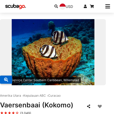
USD
© SSI Service Center Southern Caribbean, Willemstad
Amerika Utara
Kepulauan ABC
Curacao
Vaersenbaai (Kokomo)
★★★★☆
(3,049)