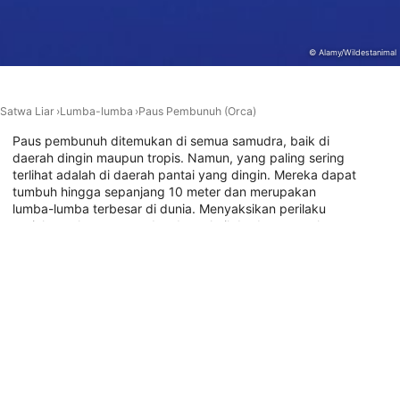
actively requested
Tujuan pemrosesan non-IAB:
© Alamy/Wildestanimal
Perlu
Performa
Satwa Liar
Lumba-lumba
Paus Pembunuh (Orca)
Fungsional
Paus pembunuh ditemukan di semua samudra, baik di
daerah dingin maupun tropis. Namun, yang paling sering
Iklan
terlihat adalah di daerah pantai yang dingin. Mereka dapat
tumbuh hingga sepanjang 10 meter dan merupakan
lumba-lumba terbesar di dunia. Menyaksikan perilaku
sosial mereka yang cerdas dan teknik berburu mereka
adalah pengalaman yang tak terlupakan. Apakah Anda
penasaran? Pergilah menyelam bersama Orca!
Lokasi penyelaman dengan hewan ini