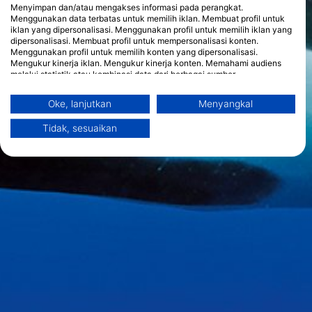
Menyimpan dan/atau mengakses informasi pada perangkat.
Menggunakan data terbatas untuk memilih iklan. Membuat profil untuk
iklan yang dipersonalisasi. Menggunakan profil untuk memilih iklan yang
dipersonalisasi. Membuat profil untuk mempersonalisasi konten.
Menggunakan profil untuk memilih konten yang dipersonalisasi.
Mengukur kinerja iklan. Mengukur kinerja konten. Memahami audiens
melalui statistik atau kombinasi data dari berbagai sumber.
Mengembangkan dan meningkatkan layanan. Menggunakan data
terbatas untuk memilih konten.
Oke, lanjutkan
Menyangkal
Informasi tambahan mengenai penggunaan data oleh Google dapat
ditemukan di sini: https://business.safety.google/privacy/
Tidak, sesuaikan
Data dapat dibagikan ke luar Uni Eropa dan dikirim ke AS.
Persetujuan Anda dan kebijakan cookie hanya berlaku untuk situs
web/aplikasi ini.
Lihat Daftar Mitra (1 Vendor IAB)
Kami menggunakan data Anda untuk tujuan berikut:
Tujuan pemrosesan IAB:
Store and/or access information on a device
Use limited data to select advertising
Create profiles for personalised advertising