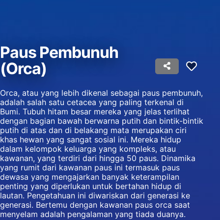
Use profiles to select personalised
advertising
Create profiles to personalise content
Paus Pembunuh
Use profiles to select personalised content
(Orca)
Measure advertising performance
Orca, atau yang lebih dikenal sebagai paus pembunuh,
Measure content performance
adalah salah satu cetacea yang paling terkenal di
Bumi. Tubuh hitam besar mereka yang jelas terlihat
Understand audiences through statistics or
dengan bagian bawah berwarna putih dan bintik-bintik
combinations of data from different sources
putih di atas dan di belakang mata merupakan ciri
khas hewan yang sangat sosial ini. Mereka hidup
Develop and improve services
dalam kelompok keluarga yang kompleks, atau
kawanan, yang terdiri dari hingga 50 paus. Dinamika
Use limited data to select content
yang rumit dari kawanan paus ini termasuk paus
dewasa yang mengajarkan banyak keterampilan
Fitur-fitur Khusus IAB:
penting yang diperlukan untuk bertahan hidup di
lautan. Pengetahuan ini diwariskan dari generasi ke
Use precise geolocation data
generasi. Bertemu dengan kawanan paus orca saat
menyelam adalah pengalaman yang tiada duanya.
Identify devices based on information