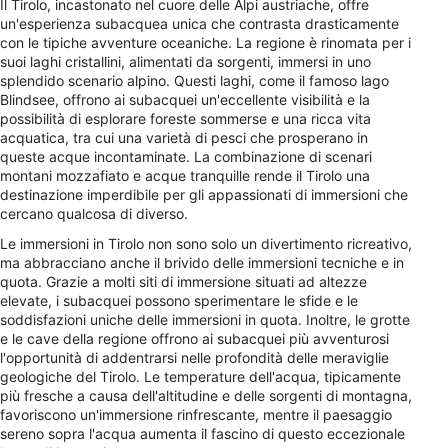
Il Tirolo, incastonato nel cuore delle Alpi austriache, offre
un'esperienza subacquea unica che contrasta drasticamente
con le tipiche avventure oceaniche. La regione è rinomata per i
suoi laghi cristallini, alimentati da sorgenti, immersi in uno
splendido scenario alpino. Questi laghi, come il famoso lago
Blindsee, offrono ai subacquei un'eccellente visibilità e la
possibilità di esplorare foreste sommerse e una ricca vita
acquatica, tra cui una varietà di pesci che prosperano in
queste acque incontaminate. La combinazione di scenari
montani mozzafiato e acque tranquille rende il Tirolo una
destinazione imperdibile per gli appassionati di immersioni che
cercano qualcosa di diverso.
Le immersioni in Tirolo non sono solo un divertimento ricreativo,
ma abbracciano anche il brivido delle immersioni tecniche e in
quota. Grazie a molti siti di immersione situati ad altezze
elevate, i subacquei possono sperimentare le sfide e le
soddisfazioni uniche delle immersioni in quota. Inoltre, le grotte
e le cave della regione offrono ai subacquei più avventurosi
l'opportunità di addentrarsi nelle profondità delle meraviglie
geologiche del Tirolo. Le temperature dell'acqua, tipicamente
più fresche a causa dell'altitudine e delle sorgenti di montagna,
favoriscono un'immersione rinfrescante, mentre il paesaggio
sereno sopra l'acqua aumenta il fascino di questo eccezionale