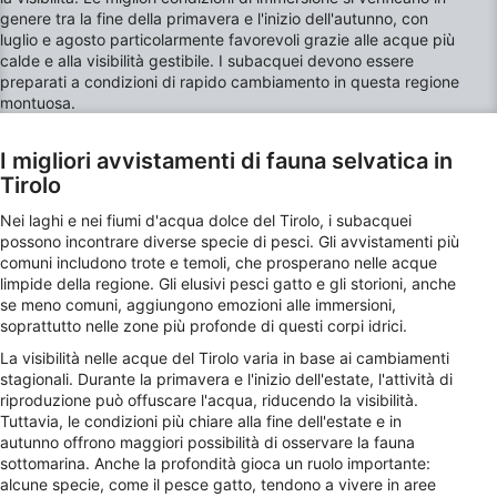
genere tra la fine della primavera e l'inizio dell'autunno, con
Archiviare informazioni su dispositivo e/o
luglio e agosto particolarmente favorevoli grazie alle acque più
accedervi
calde e alla visibilità gestibile. I subacquei devono essere
preparati a condizioni di rapido cambiamento in questa regione
Utilizzare dati limitati per la selezione della
montuosa.
pubblicità
Creare profili per la pubblicità
I migliori avvistamenti di fauna selvatica in
personalizzata
Tirolo
Utilizzare profili per la selezione di pubblicità
Nei laghi e nei fiumi d'acqua dolce del Tirolo, i subacquei
personalizzata
possono incontrare diverse specie di pesci. Gli avvistamenti più
comuni includono trote e temoli, che prosperano nelle acque
Creare profili per la personalizzazione dei
limpide della regione. Gli elusivi pesci gatto e gli storioni, anche
contenuti
se meno comuni, aggiungono emozioni alle immersioni,
soprattutto nelle zone più profonde di questi corpi idrici.
Utilizzare profili per la selezione di contenuti
La visibilità nelle acque del Tirolo varia in base ai cambiamenti
personalizzati
stagionali. Durante la primavera e l'inizio dell'estate, l'attività di
riproduzione può offuscare l'acqua, riducendo la visibilità.
Misurare le prestazioni degli annunci
Tuttavia, le condizioni più chiare alla fine dell'estate e in
autunno offrono maggiori possibilità di osservare la fauna
Misurare le prestazioni dei contenuti
sottomarina. Anche la profondità gioca un ruolo importante:
alcune specie, come il pesce gatto, tendono a vivere in aree