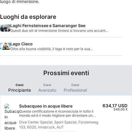
luogo di immersione.
Luoghi da esplorare
Laghi Fernsteinsee e Samaranger See
Questi due siti di immersione tirolesi si trovano uno accanto
all'altro. Sono tra i laghi di montagna più belli di tutti.
Lago Cieco
Oltre alla buona visibilità, il lago è noto per la sua
affascinante vita sottomarina austriaca
Prossimi eventi
Corsi
Corsi
Corsi
Principiante
Avanzato
Professional
634,17 USD
Subacqueo in acque libere
549,00 €
Questa certificazione è riconosciuta in tutto il
mondo ed è il modo migliore per diventare un
subacqueo qualificato in un'avventura che durerà
Dive Center Spezial, Sport Spezial, Fürstenweg
tutta la vita. La combinazione di lezioni
153, 6020, Innsbruck, AUT
personalizzate e sessioni di addestramento pratico
ti garantisce di acquisire le competenze e