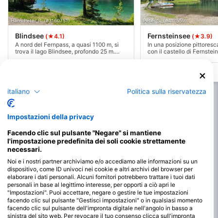
Hans Peter R. (#3160751)
Peter S. (#417559)
Blindsee
Fernsteinsee
(★4.1)
(★3.9)
A nord del Fernpass, a quasi 1100 m, si
In una posizione pittores
trova il lago Blindsee, profondo 25 m.
con il castello di Fernstein 
L'abbondanza di pesci, i paesaggi
paesaggio del lago Fernst
infossati di radici e alberi in
incredibile! Ma anche sott'
combinazione con l'incredibile visibilità
che si trova a quasi 1000 
permettono fantastiche immersioni.
offrire: visibilità superior
Anche per i macroamatori c'è molto da
tronchi d'albero infossati 
italiano
Politica sulla riservatezza
scoprire.
che formano un paesaggio
Impostazioni della privacy
Facendo clic sul pulsante "Negare" si mantiene
l'impostazione predefinita dei soli cookie strettamente
necessari.
Noi e i nostri partner archiviamo e/o accediamo alle informazioni su un
dispositivo, come ID univoci nei cookie e altri archivi del browser per
elaborare i dati personali. Alcuni fornitori potrebbero trattare i tuoi dati
personali in base al legittimo interesse, per opporti a ciò apri le
"Impostazioni". Puoi accettare, negare o gestire le tue impostazioni
facendo clic sul pulsante "Gestisci impostazioni" o in qualsiasi momento
facendo clic sul pulsante dell'impronta digitale nell'angolo in basso a
sinistra del sito web. Per revocare il tuo consenso clicca sull'impronta