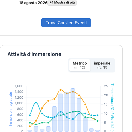
18 agosto 2026
+1 Mostra di più
l'esperienza di un subacqueo sicuro e affidabile. Al
termine del corso riceverai il brevetto SSI Open
Water Diver.
Trova Corsi ed Eventi
Attività d’immersione
Metrico
imperiale
(m, °C)
(ft, °F)