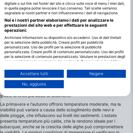
digitale o sul link nel footer del sito e clicca sulla voce di menu I miei dati,
in quella pagina potrai revocare il tuo consenso. Tali scelte verranno
segnalate ai nostri partner e non influenzeranno i dati di navigazione.
Noi e i nostri partner elaboriamo i dati per analizzare le
prestazioni del sito web e per effettuare le seguenti
operazioni:
Archiviare informazioni su dispositivo e/o accedervi. Uso di dati limitati
per la selezione della pubblicità. Creare profili per pubblicità
I migliori mesi per fare immersioni in
personalizzata. Uso dei profili per la selezione di pubblicità
Tirolo
personalizzata. Creare profili di contenuto personalizzato. Uso dei profili
per la selezione di contenuto personalizzato. Valutare le prestazioni degli
Le immersioni in acqua dolce in Tirolo offrono esperienze
annunci. Valutare le prestazioni dei contenuti. Comprendere il pubblico
attraverso statistiche o interconnessioni di dati provenienti da fonti
stagionali distinte, con temperature dell'acqua che variano da
diverse. Sviluppare e migliorare i servizi. Uso di dati limitati per la
4°C-20°C/39°F-68°F. Il periodo più freddo è l'inverno, dove la
Accettare tutti
Negare
selezione dei contenuti.
copertura di ghiaccio è comune e limita le opportunità di
È possibile trovare ulteriori informazioni sull'utilizzo dei dati da parte di
immersione, ma offre esperienze uniche di immersione nel
No, aggiusta
Google qui: https://business.safety.google/privacy/
ghiaccio per i più avventurosi. La visibilità è migliore in inverno
I dati potrebbero essere condivisi al di fuori dell’Unione Europea e inviati
grazie ai livelli più bassi di sedimenti.
negli Stati Uniti.
Il tuo consenso e la cookie policy si applicano esclusivamente a questo
La primavera e l'autunno offrono temperature moderate, ma la
sito web/app.
visibilità può variare a causa dello scioglimento delle nevi e
Visualizza l'elenco dei partner (1 Venditori IAB)
delle piogge, che influiscono sui livelli dei sedimenti. L'estate
presenta temperature più calde, che la rendono ideale per i
Utilizziamo i tuoi dati per i seguenti scopi:
subacquei, anche se la crescita delle alghe può compromettere
Finalità del trattamento IAB:
la visibilità. Le migliori condizioni di immersione si verificano in