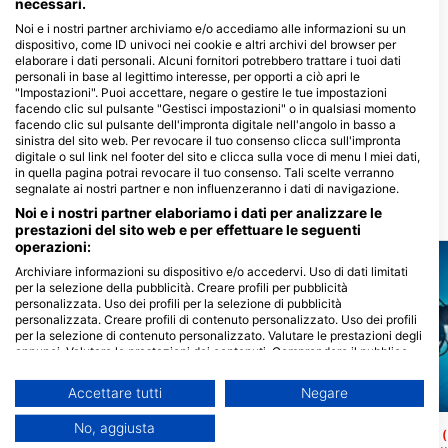
Centri d'immersione che riforniscono
necessari.
questo sito d'immersione
Noi e i nostri partner archiviamo e/o accediamo alle informazioni su un
dispositivo, come ID univoci nei cookie e altri archivi del browser per
elaborare i dati personali. Alcuni fornitori potrebbero trattare i tuoi dati
personali in base al legittimo interesse, per opporti a ciò apri le
Impact Divers / Cape Radd
"Impostazioni". Puoi accettare, negare o gestire le tue impostazioni
117 St Georges Street, 7975 Cape
Alpha Dive Centre,
facendo clic sul pulsante "Gestisci impostazioni" o in qualsiasi momento
Town, Sud Africa
http://www.alphadivecentre.co.za/
facendo clic sul pulsante dell'impronta digitale nell'angolo in basso a
96 Main Rd (opposite Strand
sinistra del sito web. Per revocare il tuo consenso clicca sull'impronta
Railway station ), 7139 Cape Town,
digitale o sul link nel footer del sito e clicca sulla voce di menu I miei dati,
Sud Africa
in quella pagina potrai revocare il tuo consenso. Tali scelte verranno
segnalate ai nostri partner e non influenzeranno i dati di navigazione.
Noi e i nostri partner elaboriamo i dati per analizzare le
Siti d’immersione nelle vicinanze
prestazioni del sito web e per effettuare le seguenti
operazioni:
Archiviare informazioni su dispositivo e/o accedervi. Uso di dati limitati
per la selezione della pubblicità. Creare profili per pubblicità
personalizzata. Uso dei profili per la selezione di pubblicità
personalizzata. Creare profili di contenuto personalizzato. Uso dei profili
per la selezione di contenuto personalizzato. Valutare le prestazioni degli
annunci. Valutare le prestazioni dei contenuti. Comprendere il pubblico
attraverso statistiche o interconnessioni di dati provenienti da fonti
diverse. Sviluppare e migliorare i servizi. Uso di dati limitati per la
Accettare tutti
Negare
selezione dei contenuti.
Scubapro, Stephen Frink
Scubapro, Stephen Frink
È possibile trovare ulteriori informazioni sull'utilizzo dei dati da parte di
No, aggiusta
SAS Transvaal (Wreck)
SS Oratava, wreck
(★3.3)
Google qui: https://business.safety.google/privacy/