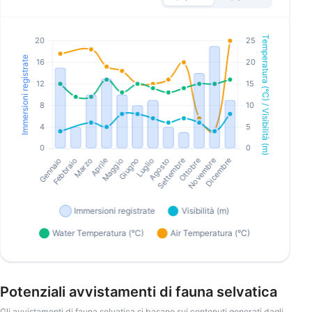
Potenziali avvistamenti di fauna selvatica
Gli avvistamenti di fauna selvatica si basano sui contenuti generati dagli