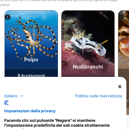
utenti
Alamy/Reinhard Dirscherl
SSI-Peter-Schinck
Polpo
Nudibranchi
9
Avvistamenti
14
Avvistamenti
italiano
Politica sulla riservatezza
J
F
M
A
M
J
J
A
S
O
N
D
J
F
J
F
M
A
M
J
J
A
S
O
N
D
Impostazioni della privacy
Facendo clic sul pulsante "Negare" si mantiene
l'impostazione predefinita dei soli cookie strettamente