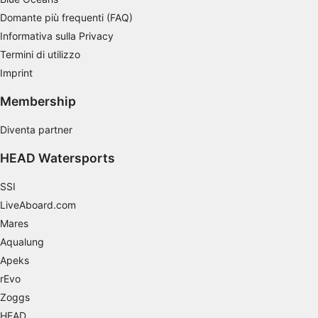
Utilizzare profili per la selezione di contenuti
Domante più frequenti (FAQ)
personalizzati
Informativa sulla Privacy
Misurare le prestazioni degli annunci
Termini di utilizzo
Imprint
Misurare le prestazioni dei contenuti
Membership
Comprendere il pubblico attraverso
statistiche o la combinazione di dati
provenienti da fonti diverse
Diventa partner
HEAD Watersports
Sviluppare e migliorare i servizi
SSI
Utilizzare dati limitati per la selezione dei
contenuti
LiveAboard.com
Mares
Caratteristiche speciali IAB:
Aqualung
Utilizzare dati di geolocalizzazione precisi
Apeks
Riconoscere i dispositivi in base a
rEvo
informazioni richieste attivamente
Zoggs
Finalità di trattamento non legate all'AIAB:
HEAD