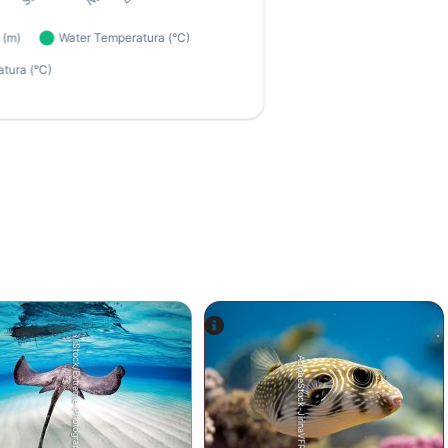
iStock/Extreme-Photographer
AdobeStock-JirinaVFR