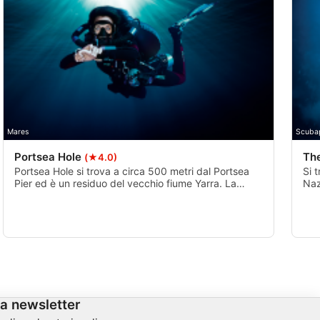
Mares
Scuba
Portsea Hole
Th
(★4.0)
Portsea Hole si trova a circa 500 metri dal Portsea
Si 
Pier ed è un residuo del vecchio fiume Yarra. La
Naz
parte superiore del buco è a 14m e a nord c'è una
un'
parete verticale lunga circa 75m (250ft) che scende
che
sulla sabbia a 27m (90ft), poi in una ciotola di sabbia
tra
che scende a 33m (110ft).
ori
la newsletter