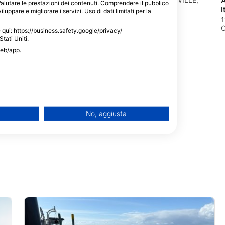
Valutare le prestazioni dei contenuti. Comprendere il pubblico
VIC - Australia
I
luppare e migliorare i servizi. Uso di dati limitati per la
1
C
le qui: https://business.safety.google/privacy/
Stati Uniti.
web/app.
p aka The Scuba
he Scuba Doctor
, 3941 RYE, VIC
No, aggiusta