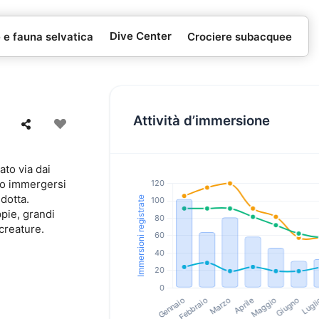
Dive Center
e e fauna selvatica
Crociere subacquee
Attività d’immersione
ato via dai
lio immergersi
dotta.
pie, grandi
 creature.