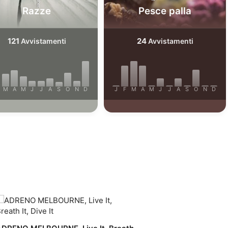
Razze
Pesce palla
121
24
Avvistamenti
Avvistamenti
M
A
M
J
J
A
S
O
N
D
J
F
M
A
M
J
J
A
S
O
N
D