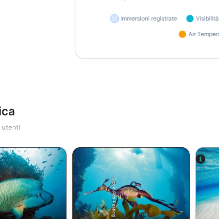
ica
 utenti
iStock-Rob Peatling