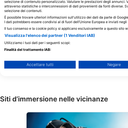
SCUBA CULTURE, Xavier Le
selezione di contenuto personalizzato. Valutare le prestazioni degli annunci. 
Vagueresse
attraverso statistiche o interconnessioni di dati provenienti da fonti diverse. Svi
2/121 Highbury Road, 3125 Burwood, VIC
selezione dei contenuti.
- Australia
È possibile trovare ulteriori informazioni sull'utilizzo dei dati da parte di Goog
I dati potrebbero essere condivisi al di fuori dell’Unione Europea e inviati negli 
Il tuo consenso e la cookie policy si applicano esclusivamente a questo sito 
Visualizza l'elenco dei partner (1 Venditori IAB)
The Scuba Dive Sho
Utilizziamo i tuoi dati per i seguenti scopi:
Doctor Dive Shop, T
Finalità del trattamento IAB:
Dive Shop
49 PENINSULA AVENUE
Archiviare informazioni su dispositivo e/o accedervi
- Australia
Accettare tutti
Negare
Utilizzare dati limitati per la selezione della pubblicità
Creare profili per la pubblicità personalizzata
Utilizzare profili per la selezione di pubblicità personalizzata
Siti d’immersione nelle vicinanze
Creare profili per la personalizzazione dei contenuti
Utilizzare profili per la selezione di contenuti personalizzati