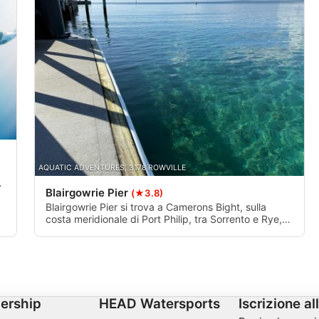
one di dati provenienti da
AQUATIC ADVENTURES, 3178 ROWVILLE
Blairgowrie Pier
(★3.8)
ivamente
Blairgowrie Pier si trova a Camerons Bight, sulla
costa meridionale di Port Philip, tra Sorrento e Rye,
nella penisola Mornington di Victoria. C'è così tanto
da vedere in questo ambiente costantemente
mutevole e colorato in tutti i diversi tipi di habitat.
ership
HEAD Watersports
Iscrizione al