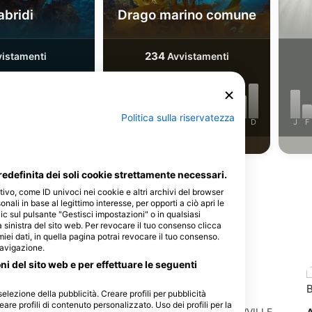
abridi
Drago marino comune
234
istamenti
Avvistamenti
Politica sulla riservatezza
J
J
A
S
O
N
D
J
F
M
A
M
J
J
A
S
O
N
D
J
F
edefinita dei soli cookie strettamente necessari.
tivo, come ID univoci nei cookie e altri archivi del browser
sonali in base al legittimo interesse, per opporti a ciò apri le
ic sul pulsante "Gestisci impostazioni" o in qualsiasi
 sinistra del sito web. Per revocare il tuo consenso clicca
questo sito d'immersione
 miei dati, in quella pagina potrai revocare il tuo consenso.
navigazione.
oni del sito web e per effettuare le seguenti
selezione della pubblicità. Creare profili per pubblicità
AQUATIC ADVENTURES
eare profili di contenuto personalizzato. Uso dei profili per la
2/21 Viewtech Place, 3178 ROWVILLE,