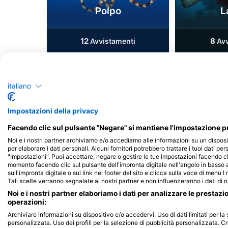
Polpo
L
12
8
Avvistamenti
Avv
italiano
J
F
M
A
M
J
J
A
S
O
N
D
J
F
M
A
M
Impostazioni della privacy
Facendo clic sul pulsante "Negare" si mantiene l'impostazione pr
Noi e i nostri partner archiviamo e/o accediamo alle informazioni su un disposi
per elaborare i dati personali. Alcuni fornitori potrebbero trattare i tuoi dati per
"Impostazioni". Puoi accettare, negare o gestire le tue impostazioni facendo cl
momento facendo clic sul pulsante dell'impronta digitale nell'angolo in basso a
Centri d'immersione che riforniscono 
sull'impronta digitale o sul link nel footer del sito e clicca sulla voce di menu I
Tali scelte verranno segnalate ai nostri partner e non influenzeranno i dati di 
Noi e i nostri partner elaboriamo i dati per analizzare le prestazi
operazioni:
Archiviare informazioni su dispositivo e/o accedervi. Uso di dati limitati per la 
personalizzata. Uso dei profili per la selezione di pubblicità personalizzata. Cr