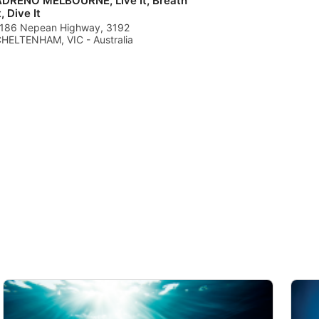
ADRENO MELBOURNE, Live It, Breath
t, Dive It
186 Nepean Highway, 3192
HELTENHAM, VIC - Australia