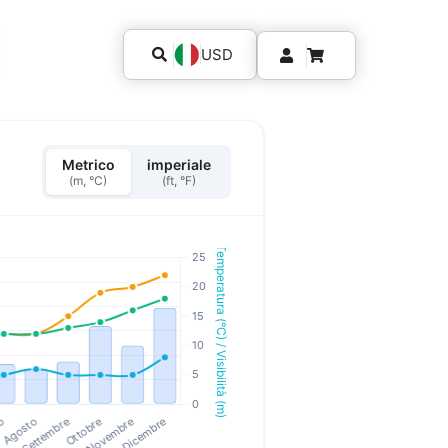
USD
Metrico
imperiale
(m, °C)
(ft, °F)