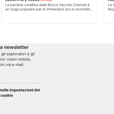
La barriera corallina delle Rocce Secche Orientali è
Le 
un luogo popolare per le immersioni e/o lo snorkeling.
Key
E' anche abbastanza vicino a diversi altri reef tra cui
tro
Sand Key e Rock Key, quindi è comune per i
ape
subacquei e gli amanti dello snorkeling vedere più
nas
reef in un'unica escursione.
la newsletter
gli esploratori e gli
no: ricevi notizie,
oni via e-mail.
elle impostazioni dei
cookie