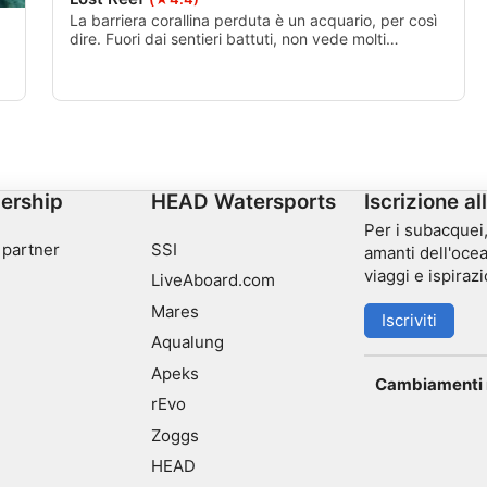
La barriera corallina perduta è un acquario, per così
dire. Fuori dai sentieri battuti, non vede molti
visitatori. Se hai la possibilità di fare una deriva, ti
consiglio vivamente di farlo.
re
ivamente
ership
HEAD Watersports
Iscrizione al
Per i subacquei, 
 partner
SSI
amanti dell'ocea
viaggi e ispirazi
LiveAboard.com
Mares
Iscriviti
Aqualung
Apeks
Cambiamenti n
rEvo
Zoggs
HEAD