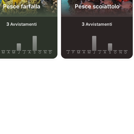
Pesce farfalla
Pesce scoiattolo
3
3
Avvistamenti
Avvistamenti
M
A
M
J
J
A
S
O
N
D
J
F
M
A
M
J
J
A
S
O
N
D