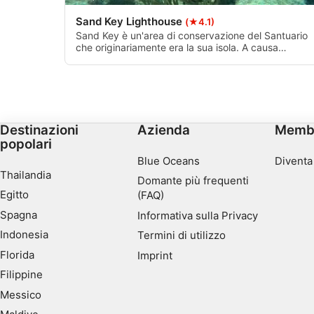
Sviluppare e migliorare i servizi
Sand Key Lighthouse
(★4.1)
Sand Key è un'area di conservazione del Santuario
Utilizzare dati limitati per la selezione dei contenuti
che originariamente era la sua isola. A causa
dell'erosione e degli uragani, è stata ridotta a una
Caratteristiche speciali IAB:
piccolissima chiazza di sabbia circondata da una
barriera corallina. La sabbia è una caratteristica
Utilizzare dati di geolocalizzazione precisi
particolarmente bella che di solito non si trova in alt
barriere coralline della Florida. Ottimo punto di
Riconoscere i dispositivi in base a informazioni richieste att
immersione e di snorkeling.
Destinazioni
Azienda
Memb
Finalità di trattamento non legate all'AIAB:
popolari
Blue Oceans
Diventa
Necessario
Thailandia
Domante più frequenti
Prestazione
Egitto
(FAQ)
Spagna
Informativa sulla Privacy
Funzionale
Indonesia
Termini di utilizzo
Pubblicità
Florida
Imprint
Filippine
Messico