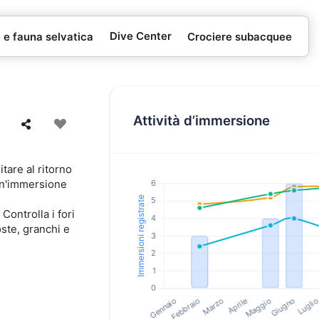
Dive Center
e e fauna selvatica
Crociere subacquee
Attività d’immersione
tare al ritorno
 un'immersione
Controlla i fori
ste, granchi e