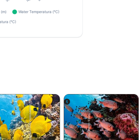
Shutterstock_Krzysztof Odziomek
iStock-Global_Pics