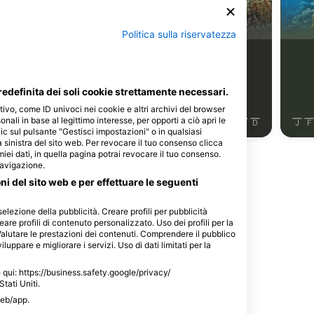
o nutrice
Pesce angelo
Politica sulla riservatezza
4
istamenti
Avvistamenti
edefinita dei soli cookie strettamente necessari.
tivo, come ID univoci nei cookie e altri archivi del browser
sonali in base al legittimo interesse, per opporti a ciò apri le
J
J
A
S
O
N
D
J
F
M
A
M
J
J
A
S
O
N
D
J
F
ic sul pulsante "Gestisci impostazioni" o in qualsiasi
 sinistra del sito web. Per revocare il tuo consenso clicca
 miei dati, in quella pagina potrai revocare il tuo consenso.
navigazione.
oni del sito web e per effettuare le seguenti
selezione della pubblicità. Creare profili per pubblicità
questo sito d'immersione
eare profili di contenuto personalizzato. Uso dei profili per la
Valutare le prestazioni dei contenuti. Comprendere il pubblico
luppare e migliorare i servizi. Uso di dati limitati per la
le qui: https://business.safety.google/privacy/
Stati Uniti.
web/app.