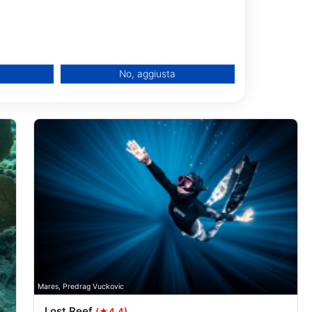
No, aggiusta
one di dati provenienti da
Mares, Predrag Vuckovic
Lost Reef
(★4.4)