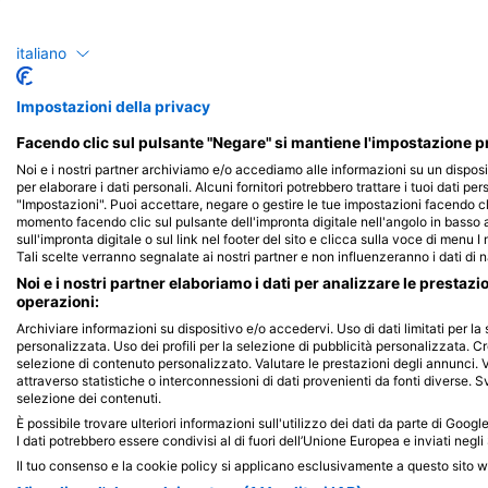
Murena
Squal
italiano
4
8
Avvistamenti
Avv
Impostazioni della privacy
Facendo clic sul pulsante "Negare" si mantiene l'impostazione pr
Noi e i nostri partner archiviamo e/o accediamo alle informazioni su un disposi
per elaborare i dati personali. Alcuni fornitori potrebbero trattare i tuoi dati per
J
F
M
A
M
J
J
A
S
O
N
D
J
F
M
A
M
"Impostazioni". Puoi accettare, negare o gestire le tue impostazioni facendo cl
momento facendo clic sul pulsante dell'impronta digitale nell'angolo in basso a
sull'impronta digitale o sul link nel footer del sito e clicca sulla voce di menu I
Tali scelte verranno segnalate ai nostri partner e non influenzeranno i dati di 
Noi e i nostri partner elaboriamo i dati per analizzare le prestazi
operazioni:
Archiviare informazioni su dispositivo e/o accedervi. Uso di dati limitati per la 
Centri d'immersione che riforniscono 
personalizzata. Uso dei profili per la selezione di pubblicità personalizzata. Cr
selezione di contenuto personalizzato. Valutare le prestazioni degli annunci. 
attraverso statistiche o interconnessioni di dati provenienti da fonti diverse. Svi
selezione dei contenuti.
È possibile trovare ulteriori informazioni sull'utilizzo dei dati da parte di Goog
Key Dives
I dati potrebbero essere condivisi al di fuori dell’Unione Europea e inviati negli 
79851 Overseas Highway, 33036
Il tuo consenso e la cookie policy si applicano esclusivamente a questo sito 
Islamorada, FL - Stati Uniti D'america