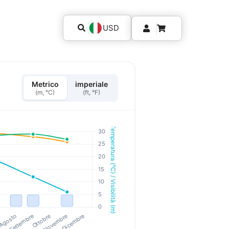
USD
Metrico
imperiale
(m, °C)
(ft, °F)