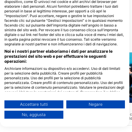
dispositivo, come ID univoci nei cookie e altri archivi del browser per
elaborare i dati personali. Alcuni fornitori potrebbero trattare i tuoi dati
personali in base al legittimo interesse, per opporti a ciò apri le
Mariposa Diving@Pandan
"Impostazioni". Puoi accettare, negare o gestire le tue impostazioni
Island
facendo clic sul pulsante "Gestisci impostazioni" o in qualsiasi momento
Pandan Island Dive Resort, 5104
facendo clic sul pulsante dell'impronta digitale nell'angolo in basso a
Sablayan, Mindoro - Filippine
sinistra del sito web. Per revocare il tuo consenso clicca sull'impronta
digitale o sul link nel footer del sito e clicca sulla voce di menu I miei dati,
in quella pagina potrai revocare il tuo consenso. Tali scelte verranno
segnalate ai nostri partner e non influenzeranno i dati di navigazione.
Siti d’immersione nelle vicinanze
Noi e i nostri partner elaboriamo i dati per analizzare le
prestazioni del sito web e per effettuare le seguenti
operazioni:
Archiviare informazioni su dispositivo e/o accedervi. Uso di dati limitati
per la selezione della pubblicità. Creare profili per pubblicità
personalizzata. Uso dei profili per la selezione di pubblicità
personalizzata. Creare profili di contenuto personalizzato. Uso dei profili
per la selezione di contenuto personalizzato. Valutare le prestazioni degli
annunci. Valutare le prestazioni dei contenuti. Comprendere il pubblico
attraverso statistiche o interconnessioni di dati provenienti da fonti
Aqualung
Mares
diverse. Sviluppare e migliorare i servizi. Uso di dati limitati per la
Accettare tutti
Negare
selezione dei contenuti.
Corner
House Reef
(★4.6)
(★4.4)
È possibile trovare ulteriori informazioni sull'utilizzo dei dati da parte di
Questo sito di immersione sul lato SW
Ideale per principianti, c
No, aggiusta
Google qui: https://business.safety.google/privacy/
dell'isola di Pandan è costituito da un
un'immersione di riscal
I dati potrebbero essere condivisi al di fuori dell’Unione Europea e inviati
ripido pendio con occasionali grandi
Nessuna corrente mai. T
rocce e canyon che offrono riparo a una
possibile vedere un'amp
negli Stati Uniti.
vasta gamma di pesci di barriera e
pesci corallo. La vicina