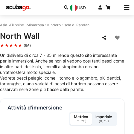
USD
Asia
Filippine
Mimaropa
Mindoro
Isola di Pandan
North Wall
★★★★★
(86)
Un dislivello di circa 7 - 35 m rende questo sito interessante
per le immersioni. Anche se non si vedono così tanti pesci come
in altre parti dell'isola, i coralli a strapiombo creano
un'atmosfera molto speciale.
Vedrete pesci pelagici come il tonno e lo sgombro, più dentici,
tartarughe, e una varietà di pesci di barriera possono essere
osservati nelle zone più basse della parete.
Attività d’immersione
Metrico
imperiale
(m, °C)
(ft, °F)