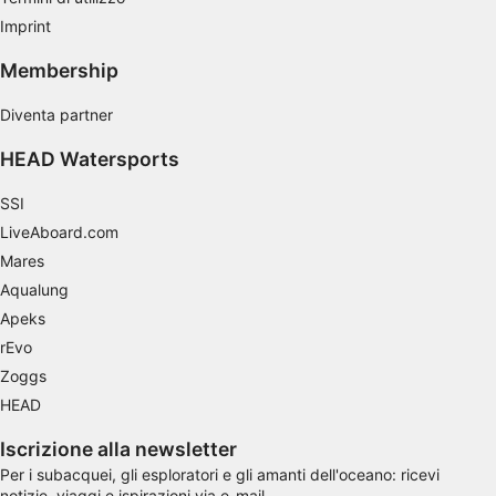
Imprint
Misurare le prestazioni degli annunci
Membership
Misurare le prestazioni dei contenuti
Diventa partner
Comprendere il pubblico attraverso
statistiche o la combinazione di dati
HEAD Watersports
provenienti da fonti diverse
Sviluppare e migliorare i servizi
SSI
LiveAboard.com
Utilizzare dati limitati per la selezione dei
Mares
contenuti
Aqualung
Caratteristiche speciali IAB:
Apeks
Utilizzare dati di geolocalizzazione precisi
rEvo
Zoggs
Riconoscere i dispositivi in base a
informazioni richieste attivamente
HEAD
Finalità di trattamento non legate all'AIAB:
Iscrizione alla newsletter
Necessario
Per i subacquei, gli esploratori e gli amanti dell'oceano: ricevi
notizie, viaggi e ispirazioni via e-mail.