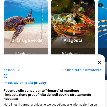
Shutterstock-Shane Myers Photography
Shutterstock-RLS Photo
Tartaruga verde
Aragosta
4
6
Avvistamenti
Avvistamenti
italiano
Politica sulla riservatezza
J
F
M
A
M
J
J
A
S
O
N
D
J
F
M
A
M
J
J
A
S
O
N
D
J
F
Impostazioni della privacy
Facendo clic sul pulsante "Negare" si mantiene
Centri d'immersione che riforniscono
l'impostazione predefinita dei soli cookie strettamente
questo sito d'immersione
necessari.
Noi e i nostri partner archiviamo e/o accediamo alle informazioni su un