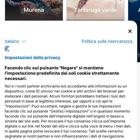
Murena
Tartaruga verde
192
47
Avvistamenti
Avvistamenti
italiano
Politica sulla riservatezza
J
F
M
A
M
J
J
A
S
O
N
D
J
F
M
A
M
J
J
A
S
O
N
D
J
F
Impostazioni della privacy
Facendo clic sul pulsante "Negare" si mantiene
Mostra altri animali
l'impostazione predefinita dei soli cookie strettamente
necessari.
Noi e i nostri partner archiviamo e/o accediamo alle informazioni su un
Centri d'immersione che riforniscono
dispositivo, come ID univoci nei cookie e altri archivi del browser per
questo sito d'immersione
elaborare i dati personali. Alcuni fornitori potrebbero trattare i tuoi dati
personali in base al legittimo interesse, per opporti a ciò apri le
"Impostazioni". Puoi accettare, negare o gestire le tue impostazioni
facendo clic sul pulsante "Gestisci impostazioni" o in qualsiasi momento
Relaxed Guided Dives
Divers Republic
facendo clic sul pulsante dell'impronta digitale nell'angolo in basso a
Martha Koosje 10, 0000CW
Playa Daaibooi z/n, 0000CW St
sinistra del sito web. Per revocare il tuo consenso clicca sull'impronta
Willemstad, Curacao
Willibrordus, Curacao
digitale o sul link nel footer del sito e clicca sulla voce di menu I miei dati,
in quella pagina potrai revocare il tuo consenso. Tali scelte verranno
segnalate ai nostri partner e non influenzeranno i dati di navigazione.