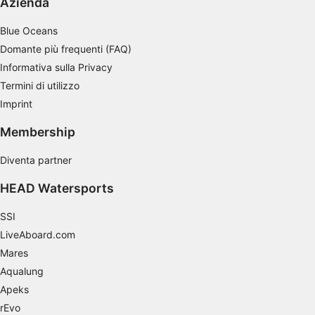
Azienda
Sviluppare e migliorare i servizi
Blue Oceans
Utilizzare dati limitati per la selezione dei
Domante più frequenti (FAQ)
contenuti
Informativa sulla Privacy
Caratteristiche speciali IAB:
Termini di utilizzo
Utilizzare dati di geolocalizzazione precisi
Imprint
Riconoscere i dispositivi in base a
Membership
informazioni richieste attivamente
Diventa partner
Finalità di trattamento non legate all'AIAB:
Necessario
HEAD Watersports
Prestazione
SSI
LiveAboard.com
Funzionale
Mares
Aqualung
Pubblicità
Apeks
rEvo