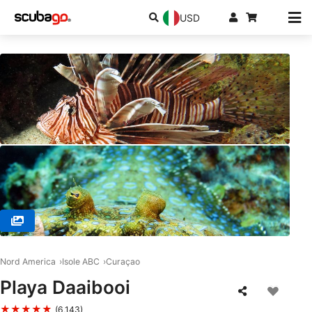
USD
© SSI Service Center Southern Caribbean, Willemstad
Nord America
Isole ABC
Curaçao
Playa Daaibooi
★★★★★
(6,143)