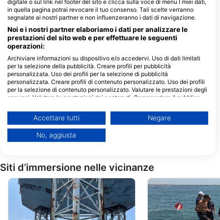
digitale o sul link nel footer del sito e clicca sulla voce di menu I miei dati,
Toms Dive & Swim
in quella pagina potrai revocare il tuo consenso. Tali scelte verranno
segnalate ai nostri partner e non influenzeranno i dati di navigazione.
5909 Burnet Rd, 78757 Austin, TX -
Stati Uniti D'america
Noi e i nostri partner elaboriamo i dati per analizzare le
prestazioni del sito web e per effettuare le seguenti
operazioni:
Divetech Inc
Archiviare informazioni su dispositivo e/o accedervi. Uso di dati limitati
5325 Cornish St, 77007
2004 S Mason Rd, 
per la selezione della pubblicità. Creare profili per pubblicità
Houston, TX - Stati Uniti
Katy, TX - Stati Unit
personalizzata. Uso dei profili per la selezione di pubblicità
D'america
D'america
personalizzata. Creare profili di contenuto personalizzato. Uso dei profili
Phantom Training Center
per la selezione di contenuto personalizzato. Valutare le prestazioni degli
Fort Hood Army Military
annunci. Valutare le prestazioni dei contenuti. Comprendere il pubblico
Base, 76544 Ft. Hood, TX -
attraverso statistiche o interconnessioni di dati provenienti da fonti
Stati Uniti D'america
diverse. Sviluppare e migliorare i servizi. Uso di dati limitati per la
Accettare tutti
Negare
Ascuba Venture, Inc
selezione dei contenuti.
6121 S Padre Island, 78412
È possibile trovare ulteriori informazioni sull'utilizzo dei dati da parte di
No, aggiusta
Corpus Christi, TX - Stati
Google qui: https://business.safety.google/privacy/
Uniti D'america
I dati potrebbero essere condivisi al di fuori dell’Unione Europea e inviati
negli Stati Uniti.
Siti d’immersione nelle vicinanze
Il tuo consenso e la cookie policy si applicano esclusivamente a questo
sito web/app.
Visualizza l'elenco dei partner (1 Venditori IAB)
Utilizziamo i tuoi dati per i seguenti scopi:
Finalità del trattamento IAB: