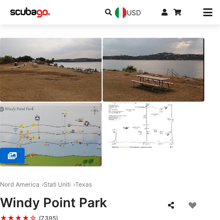
USD
© Ascuba Venture, Inc, 78412 Corpus Christi
Nord America
Stati Uniti
Texas
Windy Point Park
★★★★☆
(7,395)