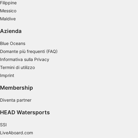
Filippine
statistiche o la combinazione di dati
provenienti da fonti diverse
Messico
Maldive
Sviluppare e migliorare i servizi
Azienda
Utilizzare dati limitati per la selezione dei
contenuti
Blue Oceans
Caratteristiche speciali IAB:
Domante più frequenti (FAQ)
Utilizzare dati di geolocalizzazione precisi
Informativa sulla Privacy
Termini di utilizzo
Riconoscere i dispositivi in base a
Imprint
informazioni richieste attivamente
Membership
Finalità di trattamento non legate all'AIAB:
Necessario
Diventa partner
Prestazione
HEAD Watersports
Funzionale
SSI
LiveAboard.com
Pubblicità