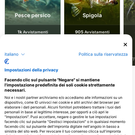
Pesce persico
Spigola
1k
905
Avvistamenti
Avvistamenti
italiano
Politica sulla riservatezza
J
F
M
A
M
J
J
A
S
O
N
D
J
F
M
A
M
J
J
A
S
O
N
D
J
F
Impostazioni della privacy
Centri d'immersione che riforniscono
Facendo clic sul pulsante "Negare" si mantiene
l'impostazione predefinita dei soli cookie strettamente
questo sito d'immersione
necessari.
Noi e i nostri partner archiviamo e/o accediamo alle informazioni su un
dispositivo, come ID univoci nei cookie e altri archivi del browser per
elaborare i dati personali. Alcuni fornitori potrebbero trattare i tuoi dati
High Tide Scuba and Water
personali in base al legittimo interesse, per opporti a ciò apri le
Sports, Kevin L Williams
"Impostazioni". Puoi accettare, negare o gestire le tue impostazioni
facendo clic sul pulsante "Gestisci impostazioni" o in qualsiasi momento
1315 HWY 1187, Suite 101, 76063
Mansfield, TX - Stati Uniti
facendo clic sul pulsante dell'impronta digitale nell'angolo in basso a
D'america
sinistra del sito web. Per revocare il tuo consenso clicca sull'impronta