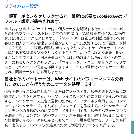
プライバシー設定
Ipswich Scuba
22b Hines Road, IP3 9BG Ipswich,
Sunken Dreams Scuba
「拒否」ボタンをクリックすると、厳密に必要なcookieのみのデ
イギリス
Diving Academy
フォルト設定が保持されます。
Office, GU34 1PZ Alton, イギリス
当社および当社のパートナーは、個人データを処理するために、 cookieや
その他のブラウザー ストレージ内の固有 ID などの情報をデバイス上に保存
および/またはアクセスします。一部のベンダーは正当な利益に基づいてお
客様の個人データを処理する場合があり、これに反対するには「設定」を開
Divecrew Training
いてください。 「設定の管理」ボタンをクリックするか、Web サイトの左
Brookers Corner, RG45 6ST
11 Brett Road, EN5 
下隅にある指紋ボタンをクリックすることで、いつでも設定を承認、拒否、
Crowthorne, イギリス
london, イギリス
または管理できます。同意を撤回するには、指紋または Web サイトのフッ
ターにあるリンクをクリックし、「マイデータ」メニュー項目をクリックす
Dive 90 Ltd.
ると、そのページで同意を撤回できます。これらの選択はパートナーに通知
Unit 4-5 Knightsbridge
Kimps Way, HP3 8E
され、閲覧データには影響しません。
Business Centre, GL51 9TA
Hemel Hempstead
当社とそのパートナーは、Web サイトのパフォーマンスを分析
Cheltenham, イギリス
ス
し、次のことを行うためにデータを処理します。
Dive with Jimmy
Scuba Active
82 College Street, MK42
Unit 2 ground floor,
情報をデバイスに保存および／またはアクセスする。広告の選択のために制
8LU Kempston, イギリス
Wickers yard, tn210
限付きデータを利用する。パーソナライズ広告のためにプロファイルを作成
Horam, イギリス
する。パーソナライズ広告の選択のためにプロファイルを利用する。コンテ
ンツをパーソナライズするためにプロファイルを作成する。パーソナライズ
コンテンツの選択のためにプロファイルを利用する。広告のパフォーマンス
近くのダイブサイト
を測定する。コンテンツのパフォーマンスを測定する。統計情報または様々
な情報源からのデータを組み合わせてユーザー層を理解する。サービスを開
発・改良する. コンテンツの選択のために制限付きデータを利用する。
Googleによるデータ利用に関する詳細情報は、こちらでご確認いただけま