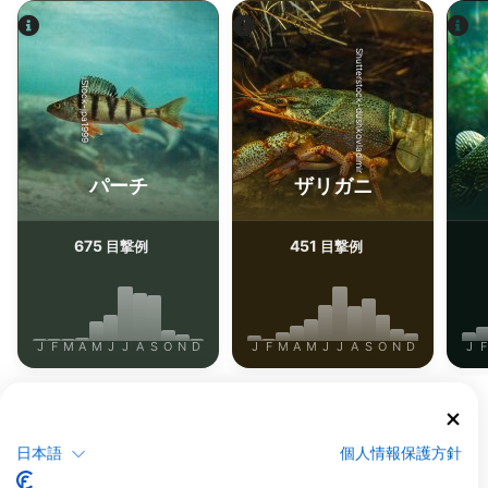
Shutterstock-dushkovladimir
iStock-jpa1999
パーチ
ザリガニ
675
451
目撃例
目撃例
J
F
M
A
M
J
J
A
S
O
N
D
J
F
M
A
M
J
J
A
S
O
N
D
J
F
このダイビングサイトに対応するダイビン
グセンター
日本語
個人情報保護方針