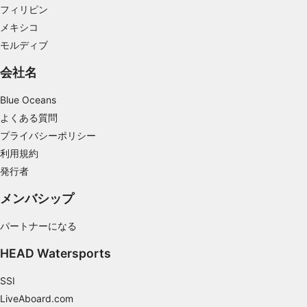
ファイルを利用する
フィリピン
メキシコ
広告のパフォーマンスを測定する
モルディブ
コンテンツのパフォーマンスを測定する
会社名
統計情報または様々な情報源からのデータを組
Blue Oceans
み合わせてユーザー層を理解する
よくある質問
サービスを開発・改良する
プライバシーポリシー
利用規約
コンテンツの選択のために制限付きデータを利
用する
発行者
IAB特集：
メンバシップ
正確な位置情報データを利用する
パートナーになる
能動的に要求して取得した情報に基づくデバイ
HEAD Watersports
スの識別
IAB以外の処理目的：
SSI
必要
LiveAboard.com