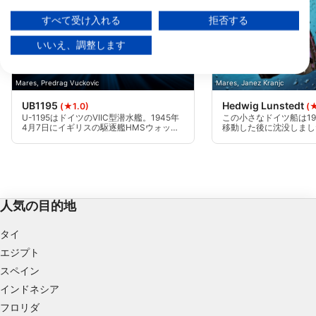
す：https://business.safety.google/privacy/
データは欧州連合外で共有され、米国に送信される場合があります。
すべて受け入れる
拒否する
お客様の同意とcookieポリシーは、この Web サイト/アプリにのみ適用され
ます。
いいえ、調整します
パートナーリストを見る (1 IABベンダー)
当社はお客様のデータを次の目的で使用します。
Mares, Predrag Vuckovic
Mares, Janez Kranjc
IABの処理目的：
UB1195
Hedwig Lunstedt
(★1.0)
(
情報をデバイスに保存および／またはアクセス
U-1195はドイツのVIIC型潜水艦。1945年
この小さなドイツ船は19
4月7日にイギリスの駆逐艦HMSウォッチ
移動した後に沈没しまし
する
マンからの深海攻撃で英仏海峡で撃沈され
わっていて、最大水深3
た。圧力船体で分離されたコニングタワー
9マイル沖にいる。視認性
が横に傾いた状態で30mほど直立して座っ
プは約23mでマルチレ
広告の選択のために制限付きデータを利用する
ています。劣化の兆候を示し始めていま
す。
す。
パーソナライズ広告のためにプロファイルを作
成する
人気の目的地
パーソナライズ広告の選択のためにプロファイ
タイ
ルを利用する
エジプト
コンテンツをパーソナライズするためにプロフ
スペイン
ァイルを作成する
インドネシア
フロリダ
パーソナライズコンテンツの選択のためにプロ