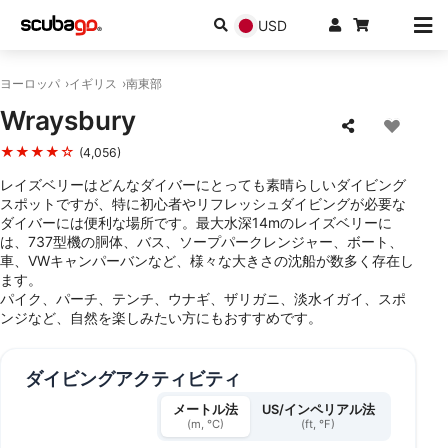
USD
ヨーロッパ
イギリス
南東部
Wraysbury
★★★★☆
(4,056)
レイズベリーはどんなダイバーにとっても素晴らしいダイビング
スポットですが、特に初心者やリフレッシュダイビングが必要な
ダイバーには便利な場所です。最大水深14mのレイズベリーに
は、737型機の胴体、バス、ソープパークレンジャー、ボート、
車、VWキャンパーバンなど、様々な大きさの沈船が数多く存在し
ます。
パイク、パーチ、テンチ、ウナギ、ザリガニ、淡水イガイ、スポ
ンジなど、自然を楽しみたい方にもおすすめです。
ダイビングアクティビティ
メートル法
US/インペリアル法
(m, °C)
(ft, °F)