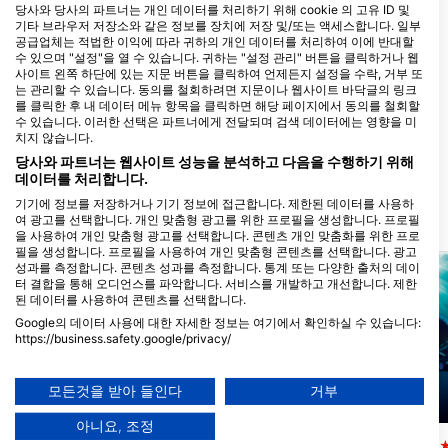
당사와 당사의 파트너는 개인 데이터를 처리하기 위해 cookie 의 고유 ID 및
기타 브라우저 저장소와 같은 정보를 장치에 저장 및/또는 액세스합니다. 일부
공급업체는 적법한 이익에 따라 귀하의 개인 데이터를 처리하여 이에 반대할
Blue Submarine diving
수 있으며 "설정"을 열 수 있습니다. 귀하는 "설정 관리" 버튼을 클릭하거나 웹
center Happy Life Hotel, Blue
사이트 왼쪽 하단에 있는 지문 버튼을 클릭하여 언제든지 설정을 수락, 거부 또
Submarine diving centers
는 관리할 수 있습니다. 동의를 철회하려면 지문이나 웹사이트 바닥글의 링크
Happy Life
를 클릭한 후 내 데이터 메뉴 항목을 클릭하면 해당 페이지에서 동의를 철회할
ORCA DIVE CLUB WADI
수 있습니다. 이러한 선택은 파트너에게 전달되며 검색 데이터에는 영향을 미
marsa alam happy life hotel _Kilo 32
LAHMY AZUR
South, 0000 Marsa Alam, 이집트
치지 않습니다.
Club Wadi Lahmy Azur, 01234
당사와 파트너는 웹사이트 성능을 분석하고 다음을 수행하기 위해
Hamata, 이집트
데이터를 처리합니다.
기기에 정보를 저장하거나 기기 정보에 접근합니다. 제한된 데이터를 사용하
여 광고를 선택합니다. 개인 맞춤형 광고를 위한 프로필을 생성합니다. 프로필
가까운 다이빙 사이트
을 사용하여 개인 맞춤형 광고를 선택합니다. 콘텐츠 개인 맞춤화를 위한 프로
필을 생성합니다. 프로필을 사용하여 개인 맞춤형 콘텐츠를 선택합니다. 광고
성과를 측정합니다. 콘텐츠 성과를 측정합니다. 통계 또는 다양한 출처의 데이
터 결합을 통해 오디언스를 파악합니다. 서비스를 개발하고 개선합니다. 제한
된 데이터를 사용하여 콘텐츠를 선택합니다.
Google의 데이터 사용에 대한 자세한 정보는 여기에서 확인하실 수 있습니다:
https://business.safety.google/privacy/
데이터는 유럽 연합 외부에서 공유되어 미국으로 전송될 수 있습니다.
귀하의 동의와 cookie 정책은 이 웹사이트/앱에만 적용됩니다.
모든것을 받아 들인다
거부
파트너 목록 보기 (1 IAB 벤더)
Aqualung
Mares
아니요, 조정
당사는 귀하의 데이터를 다음 목적으로 사용합니다:
Sataya Reef South
Sataya Reef West
(★4.3)
(