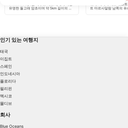
IAB 처리 목적:
Shaab Sataya는 사우스 리드 해에서 가장
위치: 사타야 리프 웨스트
유명한 돌고래 암초이며 약 5km 길이의 암
트 마르사알람 남쪽의 퓨
Store and/or access information on a device
초 해에서 가장 큰 암초 중 하나입니다. 동쪽
치해 있습니다. 돌고래 리프(D
석호에는 스피너 돌고래가 있습니다. 그것
라고도 불리는 이곳은 돌
의 남쪽 부분은 암초에서 가장 멋진 단단한
래와 큰돌고래가 서식하
Use limited data to select advertising
산호 정원이다, 떨어져서 끝나는 멋진 얕은
다이버와 스노클 다이버(Sno
고원에서 우리 잠수를하고 있었다.
자주 교감하는 곳이기도 
Create profiles for personalised advertising
인기 있는 여행지
Use profiles to select personalised
advertising
태국
이집트
Create profiles to personalise content
스페인
Use profiles to select personalised content
인도네시아
플로리다
Measure advertising performance
필리핀
멕시코
Measure content performance
몰디브
Understand audiences through statistics or
combinations of data from different sources
회사
Develop and improve services
Blue Oceans