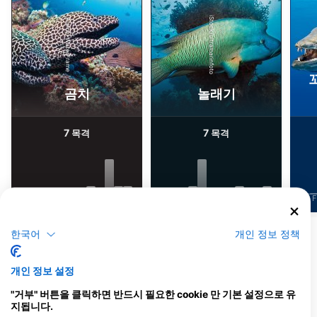
iStock/ultramarinfoto
Alamy-WaterFrame
곰치
놀래기
7
7
목격
목격
J
F
M
A
M
J
J
A
S
O
N
D
J
F
M
A
M
J
J
A
S
O
N
D
J
F
동물 더 보기
한국어
개인 정보 정책
개인 정보 설정
이 다이빙 장소를 이용하는 다이빙 센터
"거부" 버튼을 클릭하면 반드시 필요한 cookie 만 기본 설정으로 유
지됩니다.