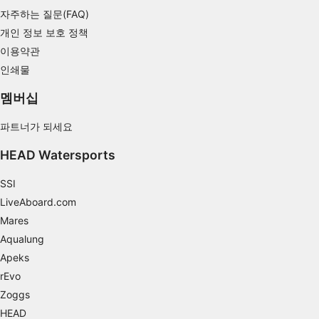
자주하는 질문(FAQ)
Use limited data to select content
개인 정보 보호 정책
IAB 특별 기능:
이용약관
Use precise geolocation data
인쇄물
Identify devices based on information
멤버십
actively requested
파트너가 되세요
비IAB 처리 목적:
HEAD Watersports
필요한
공연
SSI
LiveAboard.com
기능의
Mares
Aqualung
광고하는
Apeks
rEvo
Zoggs
HEAD