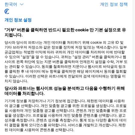
한국어
개인 정보 정책
개인 정보 설정
Blue Submarine diving
"거부" 버튼을 클릭하면 반드시 필요한 cookie 만 기본 설정으로 유
center Happy Life Hotel, Blue
지됩니다.
Submarine diving centers
당사와 당사의 파트너는 개인 데이터를 처리하기 위해 cookie 의 고유 ID 및
Happy Life
Master Liveaboards, Master
기타 브라우저 저장소와 같은 정보를 장치에 저장 및/또는 액세스합니다. 일부
marsa alam happy life hotel _Kilo 32
Liveaboards Red Sea Fleet
공급업체는 적법한 이익에 따라 귀하의 개인 데이터를 처리하여 이에 반대할
South, 0000 Marsa Alam, 이집트
Villa 5, Eng Ahmed Rafaat St, 1111
수 있으며 "설정"을 열 수 있습니다. 귀하는 "설정 관리" 버튼을 클릭하거나 웹
Hurghada, 이집트
사이트 왼쪽 하단에 있는 지문 버튼을 클릭하여 언제든지 설정을 수락, 거부 또
는 관리할 수 있습니다. 동의를 철회하려면 지문이나 웹사이트 바닥글의 링크
를 클릭한 후 내 데이터 메뉴 항목을 클릭하면 해당 페이지에서 동의를 철회할
수 있습니다. 이러한 선택은 파트너에게 전달되며 검색 데이터에는 영향을 미
Extra Divers Lahami Bay, Lahami Bay Beach Resort
치지 않습니다.
Lahami Bay Beach Resort,
당사와 파트너는 웹사이트 성능을 분석하고 다음을 수행하기 위해
12345 Berenice, 이집트
데이터를 처리합니다.
ROJO DIVE SAFARI
기기에 정보를 저장하거나 기기 정보에 접근합니다. 제한된 데이터를 사용하
Old Sheraton Marina, N/A
여 광고를 선택합니다. 개인 맞춤형 광고를 위한 프로필을 생성합니다. 프로필
Hurghada, 이집트
을 사용하여 개인 맞춤형 광고를 선택합니다. 콘텐츠 개인 맞춤화를 위한 프로
필을 생성합니다. 프로필을 사용하여 개인 맞춤형 콘텐츠를 선택합니다. 광고
A.S.D. BLUE & BLUE DIVER CLUB VITERBO
성과를 측정합니다. 콘텐츠 성과를 측정합니다. 통계 또는 다양한 출처의 데이
터 결합을 통해 오디언스를 파악합니다. 서비스를 개발하고 개선합니다. 제한
Via Venezia Giulia, 29/31,
01100 Viterbo, VT - 이탈리아
된 데이터를 사용하여 콘텐츠를 선택합니다.