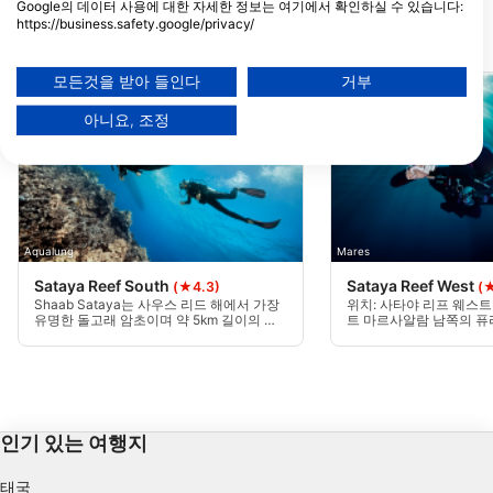
Google의 데이터 사용에 대한 자세한 정보는 여기에서 확인하실 수 있습니다:
https://business.safety.google/privacy/
데이터는 유럽 연합 외부에서 공유되어 미국으로 전송될 수 있습니다.
가까운 다이빙 사이트
귀하의 동의와 cookie 정책은 이 웹사이트/앱에만 적용됩니다.
모든것을 받아 들인다
거부
파트너 목록 보기 (1 IAB 벤더)
아니요, 조정
당사는 귀하의 데이터를 다음 목적으로 사용합니다:
IAB 처리 목적:
Store and/or access information on a device
Use limited data to select advertising
Aqualung
Mares
Create profiles for personalised advertising
Sataya Reef South
Sataya Reef West
(★4.3)
(
Shaab Sataya는 사우스 리드 해에서 가장
위치: 사타야 리프 웨스트
Use profiles to select personalised
유명한 돌고래 암초이며 약 5km 길이의 암
트 마르사알람 남쪽의 퓨
초 해에서 가장 큰 암초 중 하나입니다. 동쪽
치해 있습니다. 돌고래 리프(D
advertising
석호에는 스피너 돌고래가 있습니다. 그것
라고도 불리는 이곳은 돌
의 남쪽 부분은 암초에서 가장 멋진 단단한
래와 큰돌고래가 서식하
Create profiles to personalise content
산호 정원이다, 떨어져서 끝나는 멋진 얕은
다이버와 스노클 다이버(Sno
고원에서 우리 잠수를하고 있었다.
자주 교감하는 곳이기도 
Use profiles to select personalised content
인기 있는 여행지
Measure advertising performance
태국