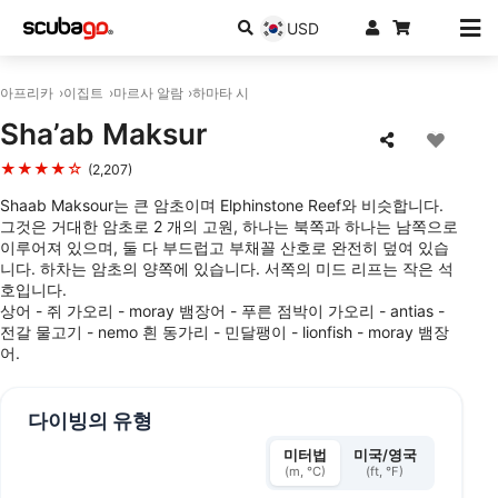
USD
아프리카
이집트
마르사 알람
하마타 시
Sha’ab Maksur
★★★★☆
(2,207)
Shaab Maksour는 큰 암초이며 Elphinstone Reef와 비슷합니다.
그것은 거대한 암초로 2 개의 고원, 하나는 북쪽과 하나는 남쪽으로
이루어져 있으며, 둘 다 부드럽고 부채꼴 산호로 완전히 덮여 있습
니다. 하차는 암초의 양쪽에 있습니다. 서쪽의 미드 리프는 작은 석
호입니다.
상어 - 쥐 가오리 - moray 뱀장어 - 푸른 점박이 가오리 - antias -
전갈 물고기 - nemo 흰 동가리 - 민달팽이 - lionfish - moray 뱀장
어.
다이빙의 유형
미터법
미국/영국
(m, °C)
(ft, °F)