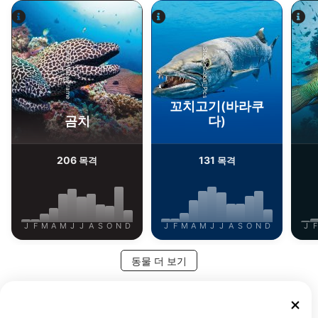
Alamy-WaterFrame
iStock-Global_Pics
꼬치고기(바라쿠
곰치
다)
206
131
목격
목격
J
F
M
A
M
J
J
A
S
O
N
D
J
F
M
A
M
J
J
A
S
O
N
D
J
F
동물 더 보기
이 다이빙 장소를 이용하는 다이빙 센터