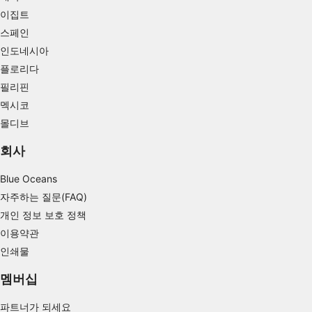
이집트
Measure content performance
스페인
Understand audiences through statistics or
인도네시아
combinations of data from different sources
플로리다
Develop and improve services
필리핀
멕시코
Use limited data to select content
몰디브
IAB 특별 기능:
회사
Use precise geolocation data
Blue Oceans
Identify devices based on information
자주하는 질문(FAQ)
actively requested
개인 정보 보호 정책
비IAB 처리 목적:
이용약관
필요한
인쇄물
공연
멤버십
기능의
파트너가 되세요