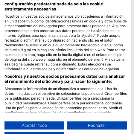
configuración predeterminada de solo las cookie
estrictamente necesarias.
Blue Oceans
Nosotros y nuestros socios almacenamos y/o accedemos a información
Preguntas frecuentes
en un dispositivo, como identificaciones únicas en cookie y otros tipos de
Política de privacidad
almacenamiento del navegador para procesar datos personales. Algunos
proveedores pueden procesar sus datos personales basándose en un
Términos de Uso
interés legítimo; para oponerse a esto, abra la "Ajustes". Puede aceptar,
Aviso legal
rechazar o administrar su configuración haciendo clic en el botón
"Administrar Ajustes" o en cualquier momento haciendo clic en el botón
de huella digital en la esquina inferior izquierda del sitio web. Para retirar
Afiliación
su consentimiento, haga clic en la huella digital o en el enlace en el pie
de página del sitio web y haga clic en el elemento del menú Mis datos, en
Hazte socio
esa página puede retirar su consentimiento. Estas elecciones se
informarán a nuestros socios y no afectarán los datos de navegación.
HEAD Watersports
Nosotros y nuestros socios procesamos datos para analizar
el rendimiento del sitio web y para hacer lo siguiente:
SSI
Almacenar la información de un dispositivo o acceder a ella. Uso de
datos limitados con el objetivo de seleccionar la publicidad. Crear perfiles
LiveAboard.com
para publicidad personalizada. Utilizar perfiles para seleccionar la
publicidad personalizada. Crear perfiles para personalizar el contenido.
Mares
Uso de perfiles para la selección del contenido personalizado. Medir el
Aqualung
rendimiento de la publicidad. Medir el rendimiento del contenido.
Comprender al público a través de estadísticas o a través de la
Apeks
combinación de datos procedentes de diferentes fuentes. Desarrollo y
Aceptar todo
Rechazar
rEvo
mejora de los servicios. Uso de datos limitados con el objetivo de
seleccionar el contenido.