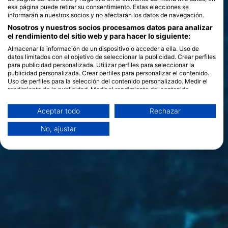
esa página puede retirar su consentimiento. Estas elecciones se
informarán a nuestros socios y no afectarán los datos de navegación.
Nosotros y nuestros socios procesamos datos para analizar
el rendimiento del sitio web y para hacer lo siguiente:
Almacenar la información de un dispositivo o acceder a ella. Uso de
datos limitados con el objetivo de seleccionar la publicidad. Crear perfiles
para publicidad personalizada. Utilizar perfiles para seleccionar la
publicidad personalizada. Crear perfiles para personalizar el contenido.
Uso de perfiles para la selección del contenido personalizado. Medir el
rendimiento de la publicidad. Medir el rendimiento del contenido.
Comprender al público a través de estadísticas o a través de la
combinación de datos procedentes de diferentes fuentes. Desarrollo y
Aceptar todo
Rechazar
mejora de los servicios. Uso de datos limitados con el objetivo de
seleccionar el contenido.
No, ajustar
Puede encontrar más información sobre el uso de datos por parte de
Google aquí: https://business.safety.google/privacy/
Los datos pueden compartirse fuera de la Unión Europea y enviarse a EE.
UU.
Su consentimiento y la política cookie se aplican únicamente a este sitio
web/aplicación.
Ver lista de socios (1 Proveedores de IAB)
Utilizamos tus datos para las siguientes finalidades:
Fines de tratamiento del IAB: