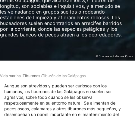
de las Galápagos, que alcanzan los 3,7 metros de
datos procedentes de diferentes fuentes
longitud, son sociables e inquisitivos, y a menudo se
les ve nadando en grupos sueltos o rodeando
Desarrollo y mejora de los servicios
estaciones de limpieza y afloramientos rocosos. Los
buceadores suelen encontrarlos en arrecifes barridos
Uso de datos limitados con el objetivo de
por la corriente, donde las especies pelágicas y los
seleccionar el contenido
grandes bancos de peces atraen a los depredadores.
Características especiales de la IAB:
Utilizar datos de localización geográfica
precisa
© Shutterstock-Tomas Kotouc
Identificar los dispositivos en función de la
información solicitada activamente
Vida marina
Tiburones
Tiburón de las Galápagos
Fines de tratamiento ajenos a la OIA:
Aunque son atrevidos y pueden ser curiosos con los
humanos, los tiburones de las Galápagos no suelen ser
Necesarias
agresivos, sobre todo cuando se les observa
respetuosamente en su entorno natural. Se alimentan de
De rendimiento
peces óseos, calamares y otros tiburones más pequeños, y
desempeñan un papel importante en el mantenimiento del
Funcionales
equilibrio de los ecosistemas de arrecife. Los encuentros
con los tiburones de las Galápagos suelen describirse
De publicidad
como majestuosos e intensos, ya que tienden a acercarse