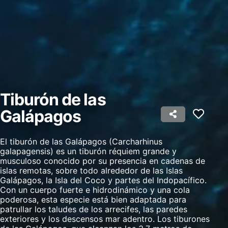
Almacenar la información en un dispositivo
y/o acceder a ella
Uso de datos limitados para seleccionar
anuncios básicos
Crear perfiles para publicidad personalizada
Utilizar perfiles para seleccionar la
publicidad personalizada
Tiburón de las
Galápagos
Crear un perfil para personalizar el
contenido
El tiburón de las Galápagos (Carcharhinus
Uso de perfiles para la selección de
contenido personalizado
galapagensis) es un tiburón réquiem grande y
musculoso conocido por su presencia en cadenas de
islas remotas, sobre todo alrededor de las Islas
Medir el rendimiento de la publicidad
Galápagos, la Isla del Coco y partes del Indopacífico.
Con un cuerpo fuerte e hidrodinámico y una cola
Medir el rendimiento del contenido
poderosa, esta especie está bien adaptada para
patrullar los taludes de los arrecifes, las paredes
Comprender al público a través de
exteriores y los descensos mar adentro. Los tiburones
estadísticas o a través de la combinación de