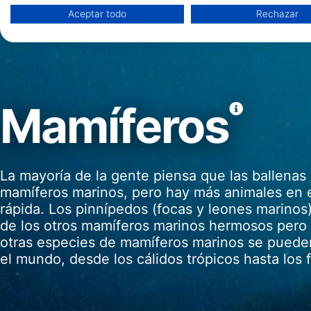
Almacenar la información en un dispositivo y/o acceder a ella
Aceptar todo
Rechazar
Uso de datos limitados para seleccionar anuncios básicos
Crear perfiles para publicidad personalizada
Utilizar perfiles para seleccionar la publicidad personalizada
Mamíferos
Crear un perfil para personalizar el contenido
Uso de perfiles para la selección de contenido personalizado
La mayoría de la gente piensa que las ballenas 
Medir el rendimiento de la publicidad
mamíferos marinos, pero hay más animales en 
rápida. Los pinnípedos (focas y leones marinos)
Medir el rendimiento del contenido
de los otros mamíferos marinos hermosos pero 
Comprender al público a través de estadísticas o a través de
otras especies de mamíferos marinos se pueden
procedentes de diferentes fuentes
el mundo, desde los cálidos trópicos hasta los f
Desarrollo y mejora de los servicios
Uso de datos limitados con el objetivo de seleccionar el conte