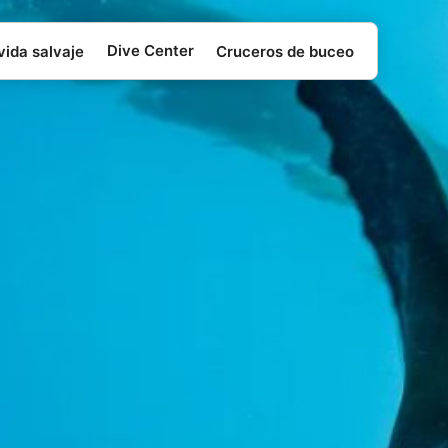
Dive Center
vida salvaje
Cruceros de buceo