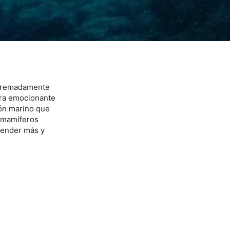
xtremadamente
ura emocionante
ón marino que
s mamíferos
prender más y