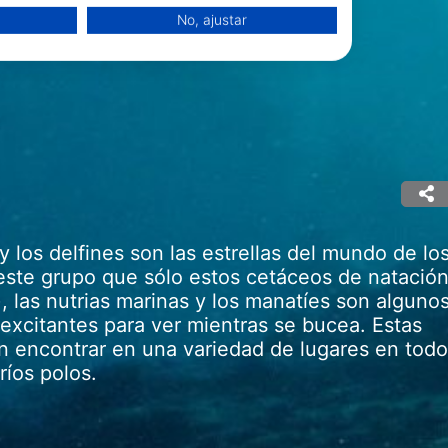
No, ajustar
y los delfines son las estrellas del mundo de lo
este grupo que sólo estos cetáceos de natació
, las nutrias marinas y los manatíes son alguno
excitantes para ver mientras se bucea. Estas
 la combinación de datos
 encontrar en una variedad de lugares en todo
ríos polos.
nido