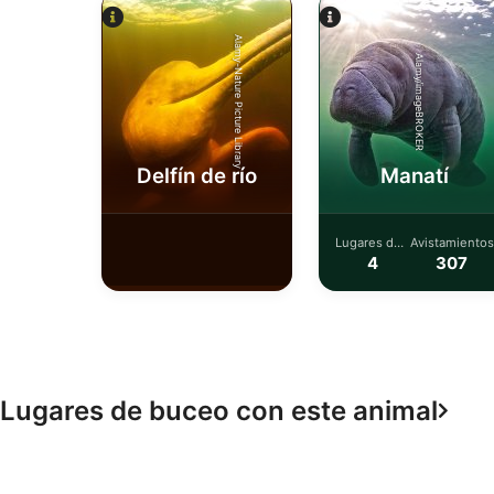
Alamy-Nature Picture Library
Alamy/imageBROKER
Delfín de río
Manatí
Lugares de
Avistamientos
buceo
4
307
Lugares de buceo con este animal