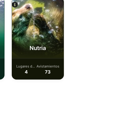
iStock-Will Tudor
Nutria
Lugares de
Avistamientos
buceo
4
73