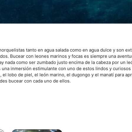
citada activamente
snorquelistas tanto en agua salada como en agua dulce y son e
nidos. Bucear con leones marinos y focas es siempre una avent
ay nada como ser zumbado justo encima de la cabeza por un le
s una inmersión estimulante con uno de estos lindos y curioso
, el lobo de piel, el león marino, el dugongo y el manatí para a
des bucear con cada uno de ellos.