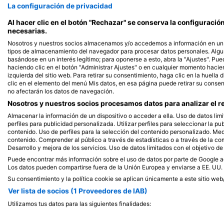
La configuración de privacidad
Al hacer clic en el botón "Rechazar" se conserva la configuraci
necesarias.
Nosotros y nuestros socios almacenamos y/o accedemos a información en un d
tipos de almacenamiento del navegador para procesar datos personales. Alg
basándose en un interés legítimo; para oponerse a esto, abra la "Ajustes". Pue
haciendo clic en el botón "Administrar Ajustes" o en cualquier momento haciendo
izquierda del sitio web. Para retirar su consentimiento, haga clic en la huella d
clic en el elemento del menú Mis datos, en esa página puede retirar su consen
no afectarán los datos de navegación.
Nosotros y nuestros socios procesamos datos para analizar el re
Almacenar la información de un dispositivo o acceder a ella. Uso de datos limi
perfiles para publicidad personalizada. Utilizar perfiles para seleccionar la pu
contenido. Uso de perfiles para la selección del contenido personalizado. Medi
contenido. Comprender al público a través de estadísticas o a través de la c
Desarrollo y mejora de los servicios. Uso de datos limitados con el objetivo de
Puede encontrar más información sobre el uso de datos por parte de Google aq
Los datos pueden compartirse fuera de la Unión Europea y enviarse a EE. UU.
Su consentimiento y la política cookie se aplican únicamente a este sitio web
Ver lista de socios (1 Proveedores de IAB)
Utilizamos tus datos para las siguientes finalidades:
Fines de tratamiento del IAB: