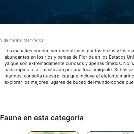
Características especiales de la IAB:
Utilizar datos de localización geográfica precisa
Identificar los dispositivos en función de la información soli
Fines de tratamiento ajenos a la OIA:
Vida marina
Mamíferos
Necesarias
Los manatíes pueden ser encontrados por los buzos y los e
abundantes en los ríos y bahías de Florida en los Estados U
De rendimiento
ya que son extremadamente curiosos y apenas tímidos. No h
nada rápido o ser masticado por una foca amigable. Si busca
Funcionales
marinos, consulta nuestra lista que incluye el elefante marino
explorar los mejores lugares de buceo del mundo donde pue
De publicidad
Fauna en esta categoría