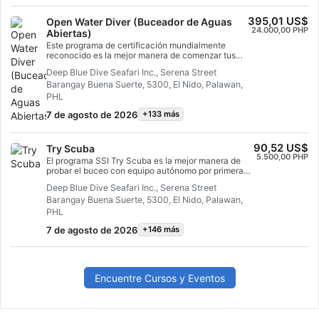
aventura de buceo.
395,01 US$
Open Water Diver (Buceador de Aguas
24.000,00 PHP
Abiertas)
Este programa de certificación mundialmente
reconocido es la mejor manera de comenzar tus
aventuras de por vida como buceador certificado.
Deep Blue Dive Seafari Inc., Serena Street
La formación personalizada se combina con
Barangay Buena Suerte, 5300, El Nido, Palawan,
sesiones de práctica en el agua para garantizar
que posees las habilidades y la experiencia
PHL
necesarias para sentirte realmente cómodo bajo el
7 de agosto de 2026
+133 más
agua. Obtendrás la certificación SSI Open Water
Diver.
90,52 US$
Try Scuba
5.500,00 PHP
El programa SSI Try Scuba es la mejor manera de
probar el buceo con equipo autónomo por primera
vez. Estarás en aguas confinadas y bien atendido
Deep Blue Dive Seafari Inc., Serena Street
por tu instructor, para que puedas disfrutar de esas
Barangay Buena Suerte, 5300, El Nido, Palawan,
primeras respiraciones inolvidables bajo el agua y
experimentar la magia del submarinismo. Al final de
PHL
este breve curso, habrás obtenido tu tarjeta de
7 de agosto de 2026
+146 más
reconocimiento SSI Try Scuba y, sin duda, querrás
volver a bucear. Te esperan infinitas aventuras de
buceo y este curso es donde todo comienza.
¡Empieza hoy mismo!
Encuentre Cursos y Eventos