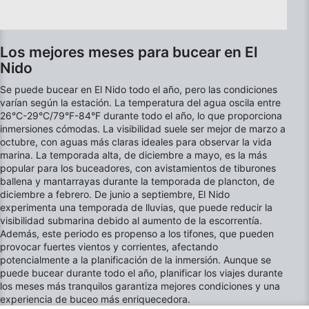
y/o acceder a ella
Uso de datos limitados para seleccionar
anuncios básicos
Los mejores meses para bucear en El
Nido
Crear perfiles para publicidad personalizada
Se puede bucear en El Nido todo el año, pero las condiciones
Utilizar perfiles para seleccionar la
varían según la estación. La temperatura del agua oscila entre
publicidad personalizada
26°C-29°C/79°F-84°F durante todo el año, lo que proporciona
inmersiones cómodas. La visibilidad suele ser mejor de marzo a
Crear un perfil para personalizar el
octubre, con aguas más claras ideales para observar la vida
contenido
marina. La temporada alta, de diciembre a mayo, es la más
popular para los buceadores, con avistamientos de tiburones
ballena y mantarrayas durante la temporada de plancton, de
Uso de perfiles para la selección de
contenido personalizado
diciembre a febrero. De junio a septiembre, El Nido
experimenta una temporada de lluvias, que puede reducir la
visibilidad submarina debido al aumento de la escorrentía.
Medir el rendimiento de la publicidad
Además, este periodo es propenso a los tifones, que pueden
provocar fuertes vientos y corrientes, afectando
Medir el rendimiento del contenido
potencialmente a la planificación de la inmersión. Aunque se
puede bucear durante todo el año, planificar los viajes durante
Comprender al público a través de
los meses más tranquilos garantiza mejores condiciones y una
estadísticas o a través de la combinación de
experiencia de buceo más enriquecedora.
datos procedentes de diferentes fuentes