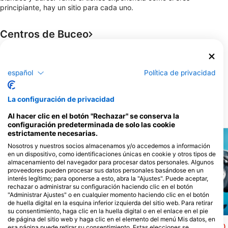
principiante, hay un sitio para cada uno.
Centros de Buceo
Deep Blue Dive Seafari Inc.
español
Política de privacidad
Serena Street Barangay Buena
Suerte, 5300 El Nido, Palawan -
Filipinas
La configuración de privacidad
Lugares de buceo
Al hacer clic en el botón "Rechazar" se conserva la
configuración predeterminada de solo las cookie
estrictamente necesarias.
Nosotros y nuestros socios almacenamos y/o accedemos a información
en un dispositivo, como identificaciones únicas en cookie y otros tipos de
almacenamiento del navegador para procesar datos personales. Algunos
proveedores pueden procesar sus datos personales basándose en un
interés legítimo; para oponerse a esto, abra la "Ajustes". Puede aceptar,
rechazar o administrar su configuración haciendo clic en el botón
"Administrar Ajustes" o en cualquier momento haciendo clic en el botón
de huella digital en la esquina inferior izquierda del sitio web. Para retirar
su consentimiento, haga clic en la huella digital o en el enlace en el pie
Mares
Scubapro
de página del sitio web y haga clic en el elemento del menú Mis datos, en
Paglugaban Island
South Miniloc
(★4.5)
(★4.6)
esa página puede retirar su consentimiento. Estas elecciones se