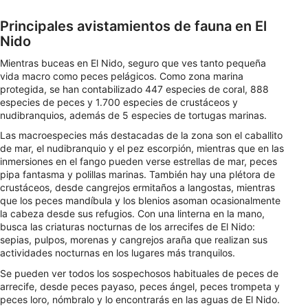
Desarrollo y mejora de los servicios
Principales avistamientos de fauna en El
Nido
Uso de datos limitados con el objetivo de
seleccionar el contenido
Mientras buceas en El Nido, seguro que ves tanto pequeña
vida macro como peces pelágicos. Como zona marina
Características especiales de la IAB:
protegida, se han contabilizado 447 especies de coral, 888
especies de peces y 1.700 especies de crustáceos y
Utilizar datos de localización geográfica
nudibranquios, además de 5 especies de tortugas marinas.
precisa
Las macroespecies más destacadas de la zona son el caballito
Identificar los dispositivos en función de la
de mar, el nudibranquio y el pez escorpión, mientras que en las
información solicitada activamente
inmersiones en el fango pueden verse estrellas de mar, peces
pipa fantasma y polillas marinas. También hay una plétora de
Fines de tratamiento ajenos a la OIA:
crustáceos, desde cangrejos ermitaños a langostas, mientras
Necesarias
que los peces mandíbula y los blenios asoman ocasionalmente
la cabeza desde sus refugios. Con una linterna en la mano,
busca las criaturas nocturnas de los arrecifes de El Nido:
De rendimiento
sepias, pulpos, morenas y cangrejos araña que realizan sus
actividades nocturnas en los lugares más tranquilos.
Funcionales
Se pueden ver todos los sospechosos habituales de peces de
De publicidad
arrecife, desde peces payaso, peces ángel, peces trompeta y
peces loro, nómbralo y lo encontrarás en las aguas de El Nido.