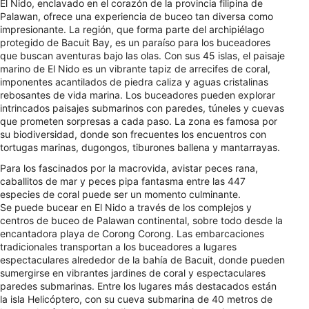
El Nido, enclavado en el corazón de la provincia filipina de
Palawan, ofrece una experiencia de buceo tan diversa como
impresionante. La región, que forma parte del archipiélago
protegido de Bacuit Bay, es un paraíso para los buceadores
que buscan aventuras bajo las olas. Con sus 45 islas, el paisaje
marino de El Nido es un vibrante tapiz de arrecifes de coral,
imponentes acantilados de piedra caliza y aguas cristalinas
rebosantes de vida marina. Los buceadores pueden explorar
intrincados paisajes submarinos con paredes, túneles y cuevas
que prometen sorpresas a cada paso. La zona es famosa por
su biodiversidad, donde son frecuentes los encuentros con
tortugas marinas, dugongos, tiburones ballena y mantarrayas.
Para los fascinados por la macrovida, avistar peces rana,
caballitos de mar y peces pipa fantasma entre las 447
especies de coral puede ser un momento culminante.
Se puede bucear en El Nido a través de los complejos y
centros de buceo de Palawan continental, sobre todo desde la
encantadora playa de Corong Corong. Las embarcaciones
tradicionales transportan a los buceadores a lugares
espectaculares alrededor de la bahía de Bacuit, donde pueden
sumergirse en vibrantes jardines de coral y espectaculares
paredes submarinas. Entre los lugares más destacados están
la isla Helicóptero, con su cueva submarina de 40 metros de