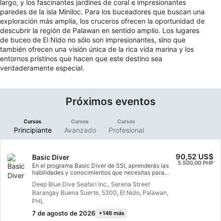
largo, y los fascinantes jardines de coral e impresionantes
paredes de la isla Miniloc. Para los buceadores que buscan una
exploración más amplia, los cruceros ofrecen la oportunidad de
descubrir la región de Palawan en sentido amplio. Los lugares
de buceo de El Nido no sólo son impresionantes, sino que
también ofrecen una visión única de la rica vida marina y los
entornos prístinos que hacen que este destino sea
verdaderamente especial.
Próximos eventos
Cursos
Cursos
Cursos
Principiante
Avanzado
Profesional
90,52 US$
Basic Diver
5.500,00 PHP
En el programa Basic Diver de SSI, aprenderás las
habilidades y conocimientos que necesitas para
intentar bucear hasta 12 metros de profundidad con
Deep Blue Dive Seafari Inc., Serena Street
un profesional de SSI. Es una forma estupenda de
Barangay Buena Suerte, 5300, El Nido, Palawan,
explorar más a fondo el mundo subacuático
mientras pruebas el buceo. Todo el programa Basic
PHL
Diver puede acreditarse para los programas Scuba
7 de agosto de 2026
+146 más
Diver u Open Water Diver en un plazo de 6 meses,
para que puedas dar el siguiente paso en tu