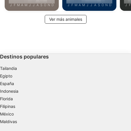
J
F
M
A
M
J
J
A
S
O
N
D
J
F
M
A
M
J
J
A
S
O
N
D
J
F
Ver más animales
Destinos populares
Tailandia
Egipto
España
Indonesia
Florida
Filipinas
México
Maldivas