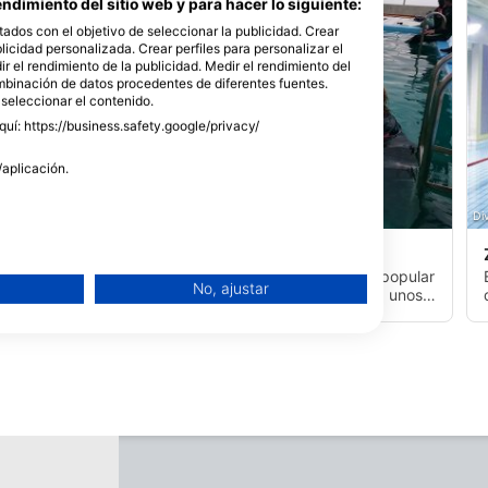
ndimiento del sitio web y para hacer lo siguiente:
tados con el objetivo de seleccionar la publicidad. Crear
blicidad personalizada. Crear perfiles para personalizar el
r el rendimiento de la publicidad. Medir el rendimiento del
ombinación de datos procedentes de diferentes fuentes.
 seleccionar el contenido.
uí: https://business.safety.google/privacy/
/aplicación.
SSI Service Center Japan, 101-0051 Chiyoda-ku
Di
Otaka Rock
(★3.8)
Muy cerca del centro de la ciudad y un lugar popular
No, ajustar
para el buceo de día. El lugar de buceo está a unos
10 minutos en barco del puerto. Tiene raíces en
suelo arenoso a una profundidad de 30 metros. La
pared de la roca está cubierta de corales blandos, y
una escuela de Yellowfin Damselfish está nadando
alrededor de la pared.