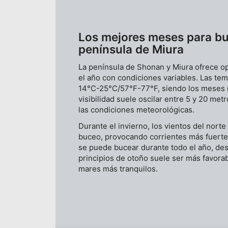
Los mejores meses para bu
península de Miura
La península de Shonan y Miura ofrece o
 la combinación de datos
el año con condiciones variables. Las tem
14°C-25°C/57°F-77°F, siendo los meses m
visibilidad suele oscilar entre 5 y 20 me
las condiciones meteorológicas.
nido
Durante el invierno, los vientos del nort
buceo, provocando corrientes más fuertes
se puede bucear durante todo el año, des
principios de otoño suele ser más favora
mares más tranquilos.
citada activamente