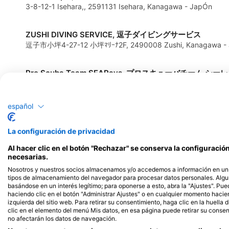
3-8-12-1 Isehara,, 2591131 Isehara, Kanagawa - JapÓn
ZUSHI DIVING SERVICE, 逗子ダイビングサービス
逗子市小坪4-27-12 小坪ﾏﾘｰﾅ2F, 2490008 Zushi, Kanagawa -
Pro Scuba Team SEARays, プロスキューバチーム シー
4-50-1-1F Akebonocho, 2310057 Yokohama-Nakaku, Kana
español
La configuración de privacidad
Al hacer clic en el botón "Rechazar" se conserva la configuraci
Lugares de buceo
necesarias.
Nosotros y nuestros socios almacenamos y/o accedemos a información en un d
tipos de almacenamiento del navegador para procesar datos personales. Alg
basándose en un interés legítimo; para oponerse a esto, abra la "Ajustes". Pue
haciendo clic en el botón "Administrar Ajustes" o en cualquier momento haciendo
izquierda del sitio web. Para retirar su consentimiento, haga clic en la huella d
clic en el elemento del menú Mis datos, en esa página puede retirar su consen
no afectarán los datos de navegación.