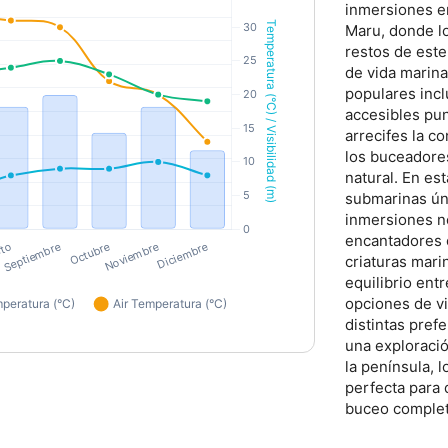
inmersiones e
Maru, donde l
restos de este
de vida marin
populares inc
accesibles pun
arrecifes la c
los buceadore
natural. En es
submarinas ún
inmersiones n
encantadores 
criaturas mari
equilibrio ent
opciones de vi
distintas pref
una exploració
la península, 
perfecta para
buceo complet