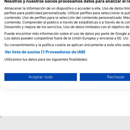
Nosotros y nuestros socios procesamos datos para analizar el re
Almacenar la información de un dispositivo o acceder a ella. Uso de datos limi
perfiles para publicidad personalizada. Utilizar perfiles para seleccionar la pu
contenido. Uso de perfiles para la selección del contenido personalizado. Medi
contenido. Comprender al público a través de estadísticas o a través de la c
Desarrollo y mejora de los servicios. Uso de datos limitados con el objetivo de
Puede encontrar más información sobre el uso de datos por parte de Google aq
Los datos pueden compartirse fuera de la Unión Europea y enviarse a EE. UU.
Su consentimiento y la política cookie se aplican únicamente a este sitio web
Ver lista de socios (1 Proveedores de IAB)
SSI Service Center Japan, 101-0051 Chiyoda-ku
Utilizamos tus datos para las siguientes finalidades:
Fines de tratamiento del IAB:
Kajinohama Beach
(★3.5)
Jogashima está situada en el punto más meridional
Almacenar la información en un dispositivo y/o acceder a ella
Aceptar todo
Rechazar
de la península de Miura, en la prefectura de
Kanagawa, en la frontera de la bahía de Tokio y la
Uso de datos limitados para seleccionar anuncios básicos
bahía de Sagami. Se puede llegar a ella cruzando el
puente. Como está bastante cerca de la zona de
Tokio, es muy popular para el buceo de un día.
Crear perfiles para publicidad personalizada
Utilizar perfiles para seleccionar la publicidad personalizada
Crear un perfil para personalizar el contenido