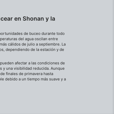
inmediaciones. Además, hay una tienda de
comestibles cerca para tu comodidad. En cuanto al
equipo, hay un muelle de carga en la parte trasera
del edificio para facilitar la descarga. Además, hay
cear en Shonan y la
estaciones de lavado de equipos en la pared, cerca
de las mesas.
portunidades de buceo durante todo
peraturas del agua oscilan entre
ás cálidos de julio a septiembre. La
tros, dependiendo de la estación y de
e pueden afectar a las condiciones de
 y una visibilidad reducida. Aunque
de finales de primavera hasta
ble debido a un tiempo más suave y a