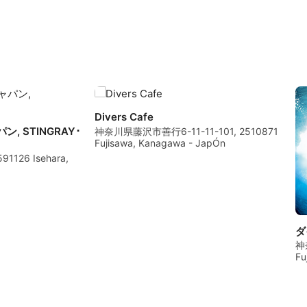
Divers Cafe
 STINGRAY･
神奈川県藤沢市善行6-11-11-101, 2510871
Fujisawa, Kanagawa - JapÓn
91126 Isehara,
ダ
神
Fu