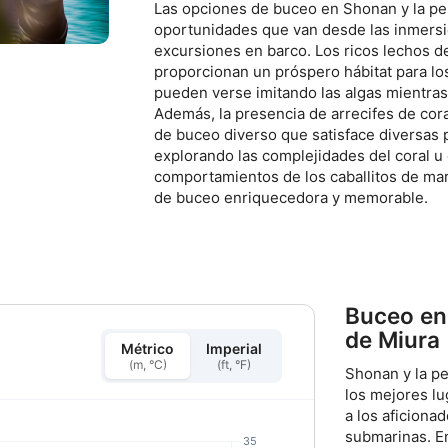
Las opciones de buceo en Shonan y la pe
oportunidades que van desde las inmersi
excursiones en barco. Los ricos lechos d
proporcionan un próspero hábitat para lo
pueden verse imitando las algas mientras
Además, la presencia de arrecifes de cor
de buceo diverso que satisface diversas 
explorando las complejidades del coral u
comportamientos de los caballitos de mar
de buceo enriquecedora y memorable.
Buceo en
de Miura
Métrico
Imperial
(m, °C)
(ft, °F)
Shonan y la p
los mejores l
a los aficiona
submarinas. En