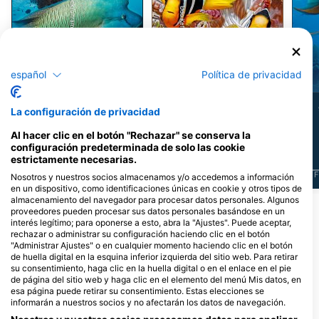
iStock/ultramarinfoto
Udo Kefrig
Lábrido
Pez Payaso
español
Política de privacidad
57
108
Avistamientos
Avistamientos
La configuración de privacidad
Al hacer clic en el botón "Rechazar" se conserva la
configuración predeterminada de solo las cookie
estrictamente necesarias.
J
F
M
A
M
J
J
A
S
O
N
D
J
F
M
A
M
J
J
A
S
O
N
D
J
F
Nosotros y nuestros socios almacenamos y/o accedemos a información
en un dispositivo, como identificaciones únicas en cookie y otros tipos de
almacenamiento del navegador para procesar datos personales. Algunos
Ver más animales
proveedores pueden procesar sus datos personales basándose en un
interés legítimo; para oponerse a esto, abra la "Ajustes". Puede aceptar,
rechazar o administrar su configuración haciendo clic en el botón
"Administrar Ajustes" o en cualquier momento haciendo clic en el botón
Dive Centers que ofrecen servicios en
de huella digital en la esquina inferior izquierda del sitio web. Para retirar
este lugar de buceo
su consentimiento, haga clic en la huella digital o en el enlace en el pie
de página del sitio web y haga clic en el elemento del menú Mis datos, en
esa página puede retirar su consentimiento. Estas elecciones se
informarán a nuestros socios y no afectarán los datos de navegación.