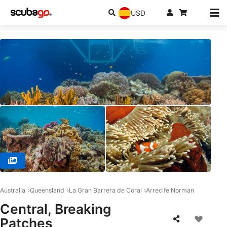
USD
© REEF ENCOUNTER, 4870 CAIRNS
Australia
Queensland
La Gran Barrera de Coral
Arrecife Norman
Central, Breaking
Patches