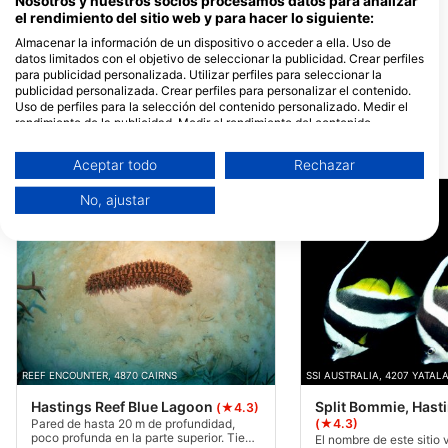
Nosotros y nuestros socios procesamos datos para analizar
el rendimiento del sitio web y para hacer lo siguiente:
REEF ENCOUNTER, GREAT
BARRIER REEF LIVEABOARD
Almacenar la información de un dispositivo o acceder a ella. Uso de
DIVING
datos limitados con el objetivo de seleccionar la publicidad. Crear perfiles
para publicidad personalizada. Utilizar perfiles para seleccionar la
100 Abbott Street, 4870 CAIRNS,
QLD - Australia
publicidad personalizada. Crear perfiles para personalizar el contenido.
Uso de perfiles para la selección del contenido personalizado. Medir el
rendimiento de la publicidad. Medir el rendimiento del contenido.
Comprender al público a través de estadísticas o a través de la
Puntos de inmersión cercanos
combinación de datos procedentes de diferentes fuentes. Desarrollo y
Aceptar todo
Rechazar
mejora de los servicios. Uso de datos limitados con el objetivo de
seleccionar el contenido.
No, ajustar
Puede encontrar más información sobre el uso de datos por parte de
Google aquí: https://business.safety.google/privacy/
Los datos pueden compartirse fuera de la Unión Europea y enviarse a EE.
UU.
Su consentimiento y la política cookie se aplican únicamente a este sitio
web/aplicación.
Ver lista de socios (1 Proveedores de IAB)
Utilizamos tus datos para las siguientes finalidades:
Fines de tratamiento del IAB:
REEF ENCOUNTER, 4870 CAIRNS
SSI AUSTRALIA, 4207 YATAL
Almacenar la información en un dispositivo
Hastings Reef Blue Lagoon
Split Bommie, Hast
(★4.3)
y/o acceder a ella
(★4.3)
Pared de hasta 20 m de profundidad,
poco profunda en la parte superior. Tiene
El nombre de este sitio 