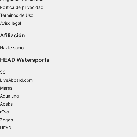
Política de privacidad
Uso de datos limitados con el objetivo de
Términos de Uso
seleccionar el contenido
Aviso legal
Características especiales de la IAB:
Afiliación
Utilizar datos de localización geográfica
precisa
Hazte socio
Identificar los dispositivos en función de la
información solicitada activamente
HEAD Watersports
Fines de tratamiento ajenos a la OIA:
SSI
Necesarias
LiveAboard.com
Mares
De rendimiento
Aqualung
Funcionales
Apeks
rEvo
De publicidad
Zoggs
HEAD