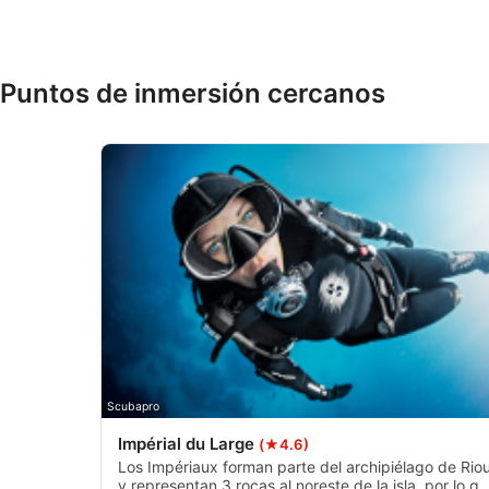
Crear un perfil para personalizar el contenido
Uso de perfiles para la selección de contenido personalizado
Puntos de inmersión cercanos
Medir el rendimiento de la publicidad
Medir el rendimiento del contenido
Comprender al público a través de estadísticas o a través de
procedentes de diferentes fuentes
Desarrollo y mejora de los servicios
Uso de datos limitados con el objetivo de seleccionar el conte
Características especiales de la IAB:
Utilizar datos de localización geográfica precisa
Scubapro
Identificar los dispositivos en función de la información soli
Impérial du Large
(★4.6)
Fines de tratamiento ajenos a la OIA:
Los Impériaux forman parte del archipiélago de Rio
y representan 3 rocas al noreste de la isla, por lo q