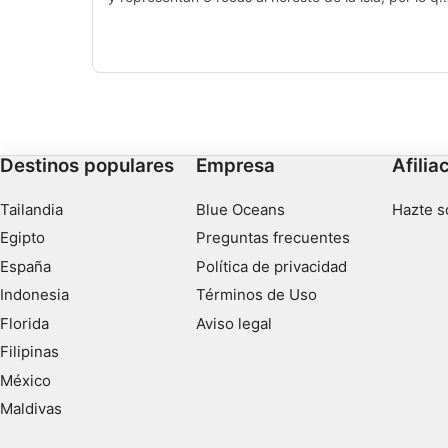
Necesarias
son una de las inmersiones más conocidas de
Marsella.
De rendimiento
Funcionales
De publicidad
Destinos populares
Empresa
Afilia
Tailandia
Blue Oceans
Hazte s
Egipto
Preguntas frecuentes
España
Política de privacidad
Indonesia
Términos de Uso
Florida
Aviso legal
Filipinas
México
Maldivas