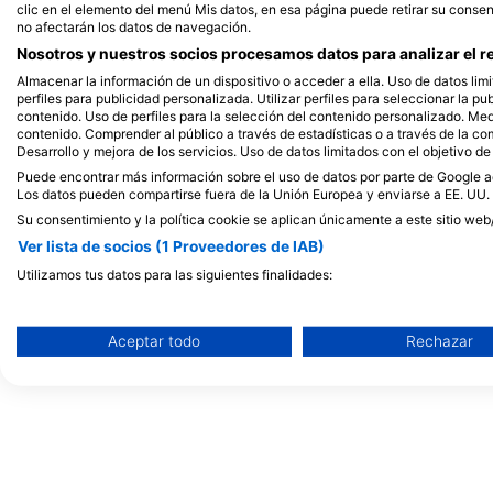
clic en el elemento del menú Mis datos, en esa página puede retirar su consen
no afectarán los datos de navegación.
Nosotros y nuestros socios procesamos datos para analizar el re
Almacenar la información de un dispositivo o acceder a ella. Uso de datos limi
perfiles para publicidad personalizada. Utilizar perfiles para seleccionar la pu
contenido. Uso de perfiles para la selección del contenido personalizado. Medi
CIP Marseille
contenido. Comprender al público a través de estadísticas o a través de la c
Port de la Pointe Roug
Desarrollo y mejora de los servicios. Uso de datos limitados con el objetivo de
MARSEILLE, Francia
Puede encontrar más información sobre el uso de datos por parte de Google aq
Los datos pueden compartirse fuera de la Unión Europea y enviarse a EE. UU.
Su consentimiento y la política cookie se aplican únicamente a este sitio web
UCPA Cap Croisette
Ver lista de socios (1 Proveedores de IAB)
chemin des Croisettes, 13008 MARSEILLE, Francia
Utilizamos tus datos para las siguientes finalidades:
Fines de tratamiento del IAB:
Almacenar la información en un dispositivo y/o acceder a ella
Aceptar todo
Rechazar
Uso de datos limitados para seleccionar anuncios básicos
Crear perfiles para publicidad personalizada
Utilizar perfiles para seleccionar la publicidad personalizada