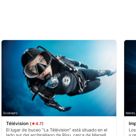
Scubapro
Mares,
Télévision
Imp
(★4.7)
El lugar de buceo "La Télévision" está situado en el
Los
lado sur del archipiélago de Riou, cerca de Marsella.
y r