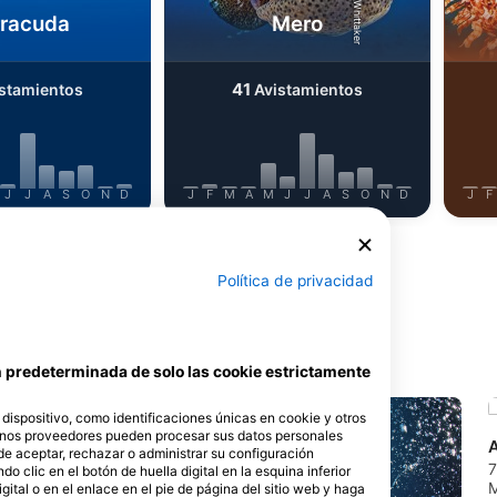
rracuda
Mero
41
stamientos
Avistamientos
J
J
A
S
O
N
D
J
F
M
A
M
J
J
A
S
O
N
D
J
F
Política de privacidad
 este lugar de buceo
ón predeterminada de solo las cookie estrictamente
ispositivo, como identificaciones únicas en cookie y otros
unos proveedores pueden procesar sus datos personales
de aceptar, rechazar o administrar su configuración
7
 clic en el botón de huella digital en la esquina inferior
M
igital o en el enlace en el pie de página del sitio web y haga