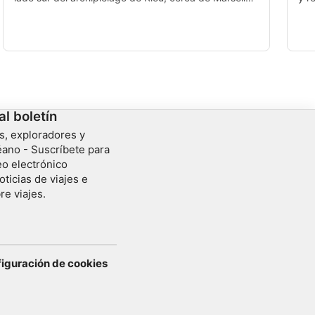
Debe su nombre al foco azulado que penetra en la
son
cueva, que recuerda a un antiguo tubo catódico.
Mar
al boletín
s, exploradores y
ano - Suscríbete para
eo electrónico
oticias de viajes e
re viajes.
figuración de cookies