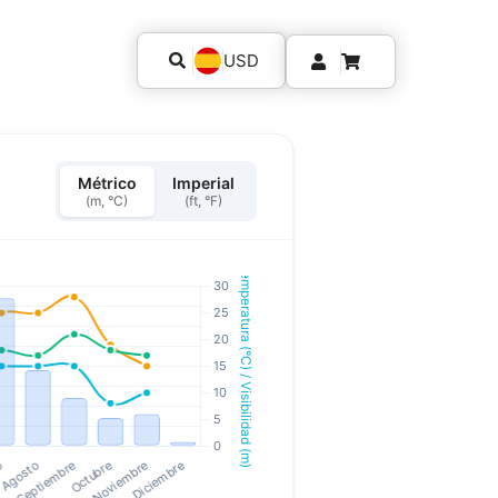
USD
Métrico
Imperial
(m, °C)
(ft, °F)