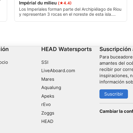
Impérial du milieu
(★4.4)
Los Imperiales forman parte del Archipiélago de Riou
y representan 3 rocas en el noreste de esta isla.
Forman parte de las inmersiones más famosas de
Marsella el Imperio Medio se encuentra en medio de
las 3 rocas como su nombre indica.
ción
HEAD Watersports
Suscripción 
Para buceadore
ocio
SSI
amantes del océ
recibir por corr
LiveAboard.com
inspiraciones, n
Mares
información sob
Aqualung
Suscribir
Apeks
rEvo
Cambiar la con
Zoggs
HEAD