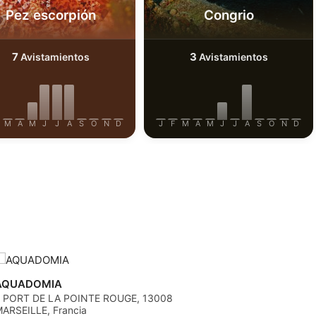
Pez escorpión
Congrio
7
3
Avistamientos
Avistamientos
M
A
M
J
J
A
S
O
N
D
J
F
M
A
M
J
J
A
S
O
N
D
AQUADOMIA
 PORT DE LA POINTE ROUGE, 13008
ARSEILLE, Francia