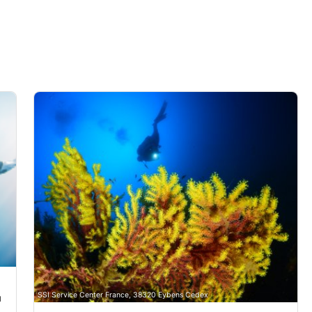
 la combinación de datos
nido
citada activamente
SSI Service Center France, 38320 Eybens Cedex
u
ue