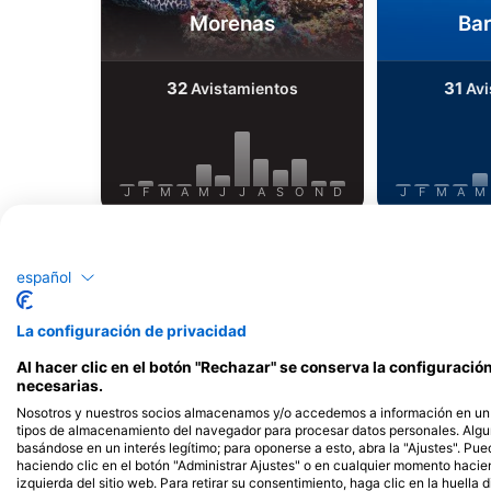
Morenas
Ba
32
31
Avistamientos
Avi
J
F
M
A
M
J
J
A
S
O
N
D
J
F
M
A
M
español
La configuración de privacidad
Dive Centers que ofrecen servicios en
Al hacer clic en el botón "Rechazar" se conserva la configuraci
necesarias.
Nosotros y nuestros socios almacenamos y/o accedemos a información en un d
tipos de almacenamiento del navegador para procesar datos personales. Alg
ATELIER DE LA MER
basándose en un interés legítimo; para oponerse a esto, abra la "Ajustes". Pue
Port de la Pointe Rouge, 13008
haciendo clic en el botón "Administrar Ajustes" o en cualquier momento haciendo
MARSEILLE, Francia
izquierda del sitio web. Para retirar su consentimiento, haga clic en la huella d