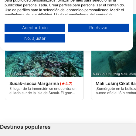
para publicidad personalizada. Utilizar perfiles para seleccionar la
publicidad personalizada. Crear perfiles para personalizar el contenido.
Puntos de inmersión cercanos
Uso de perfiles para la selección del contenido personalizado. Medir el
rendimiento de la publicidad. Medir el rendimiento del contenido.
Comprender al público a través de estadísticas o a través de la
combinación de datos procedentes de diferentes fuentes. Desarrollo y
Aceptar todo
Rechazar
mejora de los servicios. Uso de datos limitados con el objetivo de
seleccionar el contenido.
No, ajustar
Puede encontrar más información sobre el uso de datos por parte de
Google aquí: https://business.safety.google/privacy/
Los datos pueden compartirse fuera de la Unión Europea y enviarse a EE.
UU.
Su consentimiento y la política cookie se aplican únicamente a este sitio
web/aplicación.
SUBSEASON Diving Mali Lošinj, 51550 Mali Lošinj
SUBSEASON Diving Mali Lošinj,
Ver lista de socios (1 Proveedores de IAB)
Utilizamos tus datos para las siguientes finalidades:
Susak-secca Margarina
Mali Lošinj Cikat B
(★4.7)
El lugar de la inmersión se encuentra en
¡Sumérgete en la bellez
Fines de tratamiento del IAB:
el lado sur de la isla de Susak. El gran
buceo oficial! Sin embar
borde del arrecife se rompe y cae desde
elemento crucial: tu exp
Almacenar la información en un dispositivo
los 5 m de profundidad hasta los 40 m,
agradeceríamos mucho
y/o acceder a ella
creando una hermosa pared marina con
compartieras tus conoc
abundancia de flora y fauna.
proporcionando una des
inglés de este lugar. A 
Uso de datos limitados para seleccionar
encontrarás instruccion
anuncios básicos
Comienza con detalles
Destinos populares
el tiempo de viaje, la p
máxima,
Crear perfiles para publicidad personalizada