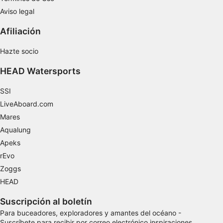
Uso de datos limitados con el objetivo de
Aviso legal
seleccionar el contenido
Características especiales de la IAB:
Afiliación
Utilizar datos de localización geográfica
Hazte socio
precisa
HEAD Watersports
Identificar los dispositivos en función de la
información solicitada activamente
SSI
Fines de tratamiento ajenos a la OIA:
LiveAboard.com
Necesarias
Mares
Aqualung
De rendimiento
Apeks
Funcionales
rEvo
Zoggs
De publicidad
HEAD
Suscripción al boletín
Para buceadores, exploradores y amantes del océano -
Suscríbete para recibir por correo electrónico inspiraciones,