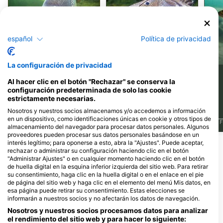
Shutterstock-Rostislav Stefanek
Shutterstock-zsolt_uveges
español
Política de privacidad
Carpa
Bagre
La configuración de privacidad
15
12
Avistamientos
Avistamientos
Al hacer clic en el botón "Rechazar" se conserva la
configuración predeterminada de solo las cookie
estrictamente necesarias.
Nosotros y nuestros socios almacenamos y/o accedemos a información
en un dispositivo, como identificaciones únicas en cookie y otros tipos de
J
F
M
A
M
J
J
A
S
O
N
D
J
F
M
A
M
J
J
A
S
O
N
D
J
F
almacenamiento del navegador para procesar datos personales. Algunos
proveedores pueden procesar sus datos personales basándose en un
interés legítimo; para oponerse a esto, abra la "Ajustes". Puede aceptar,
rechazar o administrar su configuración haciendo clic en el botón
Dive Centers que ofrecen servicios en
"Administrar Ajustes" o en cualquier momento haciendo clic en el botón
este lugar de buceo
de huella digital en la esquina inferior izquierda del sitio web. Para retirar
su consentimiento, haga clic en la huella digital o en el enlace en el pie
de página del sitio web y haga clic en el elemento del menú Mis datos, en
esa página puede retirar su consentimiento. Estas elecciones se
informarán a nuestros socios y no afectarán los datos de navegación.
Nosotros y nuestros socios procesamos datos para analizar
ALEA Divers - centrum
el rendimiento del sitio web y para hacer lo siguiente: