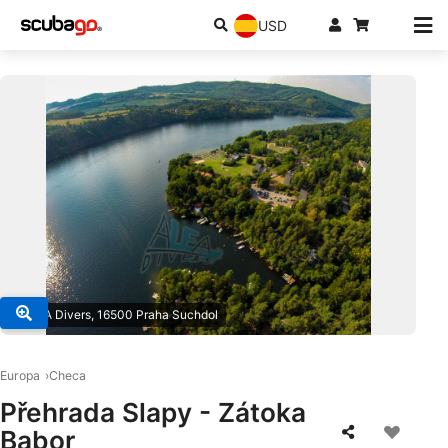
USD
© ALEA Divers, 16500 Praha Suchdol
Europa
Checa
Přehrada Slapy - Zátoka
Babor