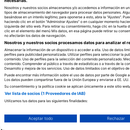
Alamy/R
Alamy-WaterFrame
necesarias.
Nosotros y nuestros socios almacenamos y/o accedemos a información en un d
tipos de almacenamiento del navegador para procesar datos personales. Alg
basándose en un interés legítimo; para oponerse a esto, abra la "Ajustes". Pue
Morenas
P
haciendo clic en el botón "Administrar Ajustes" o en cualquier momento haciendo
izquierda del sitio web. Para retirar su consentimiento, haga clic en la huella d
clic en el elemento del menú Mis datos, en esa página puede retirar su consen
no afectarán los datos de navegación.
223
92
Avistamientos
Avi
Nosotros y nuestros socios procesamos datos para analizar el re
Almacenar la información de un dispositivo o acceder a ella. Uso de datos limi
perfiles para publicidad personalizada. Utilizar perfiles para seleccionar la pu
contenido. Uso de perfiles para la selección del contenido personalizado. Medi
contenido. Comprender al público a través de estadísticas o a través de la c
J
F
M
A
M
J
J
A
S
O
N
D
J
F
M
A
M
Desarrollo y mejora de los servicios. Uso de datos limitados con el objetivo de
Puede encontrar más información sobre el uso de datos por parte de Google aq
Los datos pueden compartirse fuera de la Unión Europea y enviarse a EE. UU.
Su consentimiento y la política cookie se aplican únicamente a este sitio web
Ver lista de socios (1 Proveedores de IAB)
Utilizamos tus datos para las siguientes finalidades:
Dive Centers que ofrecen servicios en
Fines de tratamiento del IAB:
Almacenar la información en un dispositivo y/o acceder a ella
Aceptar todo
Rechazar
Uso de datos limitados para seleccionar anuncios básicos