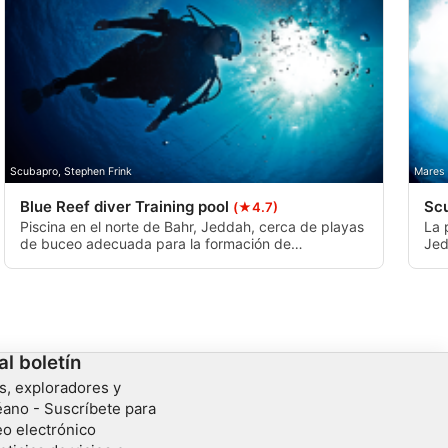
Scubapro, Stephen Frink
Mares
Blue Reef diver Training pool
Scu
(★4.7)
Piscina en el norte de Bahr, Jeddah, cerca de playas
La 
de buceo adecuada para la formación de
Jed
principiantes en una zona poco profunda y una zona
pro
de hasta 3 metros de profundidad La piscina está
al 
totalmente cerrada y no le llega ni la luz del sol ni el
lleg
aire
al boletín
s, exploradores y
ano - Suscríbete para
eo electrónico