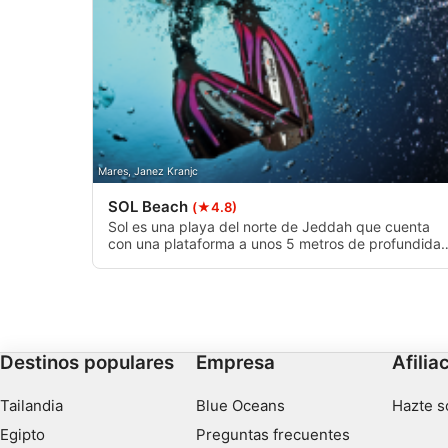
Identificar los dispositivos en función de la información soli
Fines de tratamiento ajenos a la OIA:
Necesarias
De rendimiento
Mares, Janez Kranjc
Funcionales
SOL Beach
(★4.8)
De publicidad
Sol es una playa del norte de Jeddah que cuenta
con una plataforma a unos 5 metros de profundida
y una profundidad de hasta 40 metros apta para
principiantes y profesionales que alcanza una
corriente para llenarse de colores y vida marina
Destinos populares
Empresa
Afilia
Tailandia
Blue Oceans
Hazte s
Egipto
Preguntas frecuentes