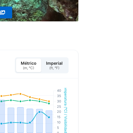
Métrico
Imperial
(m, °C)
(ft, °F)