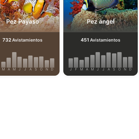
Shutterstock-Rich Carey
efrig
Pez Payaso
Pez ángel
732
451
Avistamientos
Avistamientos
M
A
M
J
J
A
S
O
N
D
J
F
M
A
M
J
J
A
S
O
N
D