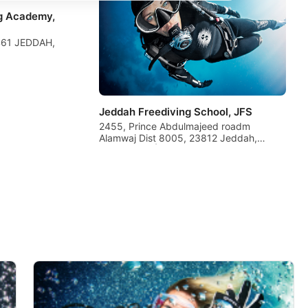
ng Academy,
1461 JEDDAH,
Jeddah Freediving School, JFS
2455, Prince Abdulmajeed roadm
Alamwaj Dist 8005, 23812 Jeddah,
Arabia SaudÍ
 la combinación de datos
nido