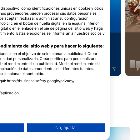
einhard Dirscherl
iStock-Global_Pics
Udo K
ispositivo, como identificaciones únicas en cookie y otros
unos proveedores pueden procesar sus datos personales
de aceptar, rechazar o administrar su configuración
ulpos
Barracuda
 clic en el botón de huella digital en la esquina inferior
igital o en el enlace en el pie de página del sitio web y haga
timiento. Estas elecciones se informarán a nuestros socios y
39
stamientos
Avistamientos
ndimiento del sitio web y para hacer lo siguiente:
tados con el objetivo de seleccionar la publicidad. Crear
blicidad personalizada. Crear perfiles para personalizar el
r el rendimiento de la publicidad. Medir el rendimiento del
ombinación de datos procedentes de diferentes fuentes.
J
J
A
S
O
N
D
J
F
M
A
M
J
J
A
S
O
N
D
J
F
 seleccionar el contenido.
uí: https://business.safety.google/privacy/
/aplicación.
 este lugar de buceo
No, ajustar