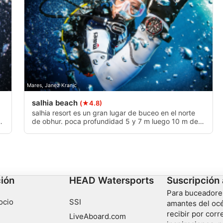
citada activamente
Mares, Janez Kranjc
salhia beach
(★4.8)
salhia resort es un gran lugar de buceo en el norte
d
de obhur. poca profundidad 5 y 7 m luego 10 m de
profundidad funciona para el buceo recreativo y
divertido. bajo el agua es un entorno intacto se
puede ver una pared de corales. la profundidad
puede ir por debajo de 40 m
ción
HEAD Watersports
Suscripción 
Para buceadore
ocio
SSI
amantes del océ
recibir por corr
LiveAboard.com