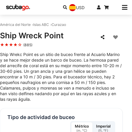
USD
América del Norte
Islas ABC
Curazao
Ship Wreck Point
★★★★☆
(885)
Ship Wrekc Point es un sitio de buceo frente al Acuario Marino
y se hace mejor desde un barco de buceo. La hermosa pared
del arrecife de coral está en su mejor momento entre 10-20 m /
30-60 pies. Un gran ancla y una gran hélice se pueden
encontrar a 10 m / 30 pies. Para el buceador técnico, hay 2
pequeños naufragios en una cornisa a 50 m / 150 pies.
Calamares, pulpos y morenas se ven a menudo e incluso se
han visto delfines nadando por aquí en las rayas azules y en
las rayas águila.
Tipo de actividad de buceo
Métrico
Imperial
(m, °C)
(ft, °F)