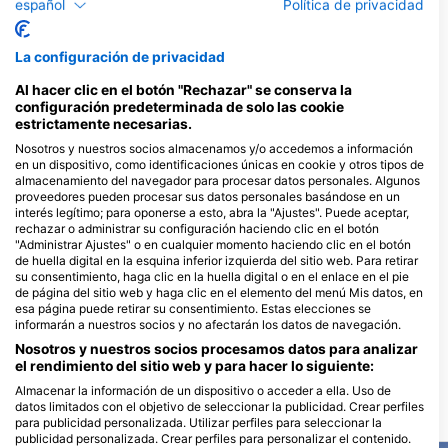
español
Política de privacidad
Dive Centers que ofrecen servicios en
este lugar de buceo
La configuración de privacidad
Al hacer clic en el botón "Rechazar" se conserva la
Relaxed Guided Dives
Unique Diving, UDI
configuración predeterminada de solo las cookie
Martha Koosje 10, 0000CW
Kaya Andeifi 36, 0000 Willemstad,
estrictamente necesarias.
Willemstad, Curacao
Curacao
Nosotros y nuestros socios almacenamos y/o accedemos a información
en un dispositivo, como identificaciones únicas en cookie y otros tipos de
almacenamiento del navegador para procesar datos personales. Algunos
Goby Divers
proveedores pueden procesar sus datos personales basándose en un
Piscaderaweg, Willemstad,
interés legítimo; para oponerse a esto, abra la "Ajustes". Puede aceptar,
Curaçao, 00000 Willemstad,
rechazar o administrar su configuración haciendo clic en el botón
Curacao
"Administrar Ajustes" o en cualquier momento haciendo clic en el botón
Soul Divers
de huella digital en la esquina inferior izquierda del sitio web. Para retirar
45 Druifweg, Willemstad,
su consentimiento, haga clic en la huella digital o en el enlace en el pie
Curacao
de página del sitio web y haga clic en el elemento del menú Mis datos, en
esa página puede retirar su consentimiento. Estas elecciones se
informarán a nuestros socios y no afectarán los datos de navegación.
Nosotros y nuestros socios procesamos datos para analizar
el rendimiento del sitio web y para hacer lo siguiente:
Almacenar la información de un dispositivo o acceder a ella. Uso de
datos limitados con el objetivo de seleccionar la publicidad. Crear perfiles
Puntos de inmersión cercanos
para publicidad personalizada. Utilizar perfiles para seleccionar la
publicidad personalizada. Crear perfiles para personalizar el contenido.