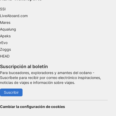
Utilizar datos de localización geográfica
precisa
SSI
LiveAboard.com
Identificar los dispositivos en función de la
Mares
información solicitada activamente
Aqualung
Fines de tratamiento ajenos a la OIA:
Apeks
Necesarias
rEvo
Zoggs
De rendimiento
HEAD
Funcionales
Suscripción al boletín
De publicidad
Para buceadores, exploradores y amantes del océano -
Suscríbete para recibir por correo electrónico inspiraciones,
noticias de viajes e información sobre viajes.
Suscribir
Cambiar la configuración de cookies