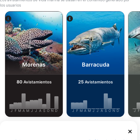
los usuarios
Alamy-WaterFrame
iStock-Global_Pics
Morenas
Barracuda
80
25
Avistamientos
Avistamientos
J
F
M
A
M
J
J
A
S
O
N
D
J
F
M
A
M
J
J
A
S
O
N
D
J
F
Ver más animales