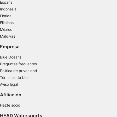
España
Utilizar perfiles para seleccionar la
publicidad personalizada
Indonesia
Florida
Crear un perfil para personalizar el
contenido
Filipinas
México
Uso de perfiles para la selección de
Maldivas
contenido personalizado
Empresa
Medir el rendimiento de la publicidad
Blue Oceans
Medir el rendimiento del contenido
Preguntas frecuentes
Comprender al público a través de
Política de privacidad
estadísticas o a través de la combinación de
Términos de Uso
datos procedentes de diferentes fuentes
Aviso legal
Desarrollo y mejora de los servicios
Afiliación
Uso de datos limitados con el objetivo de
seleccionar el contenido
Hazte socio
Características especiales de la IAB:
HEAD Watersports