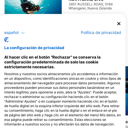
3851 RUSSELL ROAD, 0184
Whangarei, Nueva Zelanda
Freedive Aotearoa
español
Política de privacidad
30 Selwyn Road, 0200 Paihia,
Nueva Zelanda
La configuración de privacidad
Al hacer clic en el botón "Rechazar" se conserva la
Puntos de inmersión cercanos
configuración predeterminada de solo las cookie
estrictamente necesarias.
Nosotros y nuestros socios almacenamos y/o accedemos a información
en un dispositivo, como identificaciones únicas en cookie y otros tipos de
almacenamiento del navegador para procesar datos personales. Algunos
proveedores pueden procesar sus datos personales basándose en un
interés legítimo; para oponerse a esto, abra la "Ajustes". Puede aceptar,
rechazar o administrar su configuración haciendo clic en el botón
"Administrar Ajustes" o en cualquier momento haciendo clic en el botón
de huella digital en la esquina inferior izquierda del sitio web. Para retirar
su consentimiento, haga clic en la huella digital o en el enlace en el pie
Mares
Mares
de página del sitio web y haga clic en el elemento del menú Mis datos, en
esa página puede retirar su consentimiento. Estas elecciones se
Wood Group Training Center
Seal Rock / Waikar
informarán a nuestros socios y no afectarán los datos de navegación.
(★4.9)
Reserva Marina de Tapu