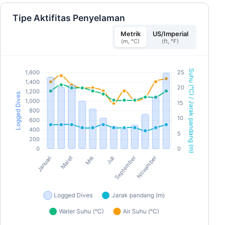
Tipe Aktifitas Penyelaman
Metrik
US/Imperial
(m, °C)
(ft, °F)