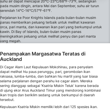
web/aplikasi ini.
suhu air dapat mencapai 20°C-23°C/68°F-73°F, sedangkan
pada musim dingin, antara Mei dan September, suhu air turun
Lihat Daftar Mitra (1 Vendor IAB)
serendah 14°C-16°C/57°F-61°F.
Kami menggunakan data Anda untuk tujuan berikut:
Perjalanan ke Poor Knights Islands pada bulan-bulan musim
Tujuan pemrosesan IAB:
panas memberikan peluang terbaik untuk melihat kawanan
Store and/or access information on a device
orca, pari manta, dan kawanan ikan pari yang berkumpul untuk
kawin. Di Bay of Islands, bulan-bulan musim panas
meningkatkan peluang untuk melihat penyu dan pari manta
Use limited data to select advertising
yang megah.
Create profiles for personalised advertising
Penampakan Margasatwa Teratas di
Use profiles to select personalised
Auckland
advertising
Di Cagar Alam Laut Kepulauan Mokohinau, para penyelam
Create profiles to personalise content
dapat melihat hiu paus perunggu, pari, gerombolan ikan
raksasa, lumba-lumba, dan bahkan hiu martil yang luar biasa
selama perjalanan dengan perahu ke cagar alam. Mereka
Use profiles to select personalised content
sering dianggap sebagai 'Ksatria Miskin Teluk' karena berada
di ujung ekor Arus Auckland Timur yang mendorong kombinasi
Measure advertising performance
ikan tropis dan beriklim sedang untuk berkumpul di daerah
tersebut.
Measure content performance
Kepulauan Ksatria Miskin memiliki lebih dari 125 spesies ikan.