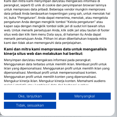
Kami dan mitra kami menyimpan dan/atau mengakses informasi di
perangkat, seperti ID unik di cookie dan penyimpanan browser lainnya
untuk memproses data pribadi. Beberapa vendor mungkin memproses
data pribadi Anda berdasarkan kepentingan yang sah, untuk menolak hal
ini, buka "Pengaturan". Anda dapat menerima, menolak, atau mengelola
pengaturan Anda dengan mengklik tombol "Kelola pengaturan" atau
kapan saja dengan mengklik tombol sidik jari di sudut kiri bawah situs
web. Untuk menarik persetujuan Anda, klik sidik jari atau tautan di footer
situs web dan klik item menu Data saya, di halaman itu Anda dapat
menarik persetujuan Anda. Pilihan ini akan diberitahukan kepada mitra
kami dan tidak akan memengaruhi data penjelajahan.
Kami dan mitra kami memproses data untuk menganalisis
kinerja situs web dan melakukan hal berikut:
Menyimpan dan/atau mengakses informasi pada perangkat.
Menggunakan data terbatas untuk memilih iklan. Membuat profil untuk
iklan yang dipersonalisasi. Menggunakan profil untuk memilih iklan yang
dipersonalisasi. Membuat profil untuk mempersonalisasi konten.
Menggunakan profil untuk memilih konten yang dipersonalisasi.
Bulan-bulan terbaik untuk Menyelam di
Mengukur kinerja iklan. Mengukur kinerja konten. Memahami audiens
Auckland
melalui statistik atau kombinasi data dari berbagai sumber.
Mengembangkan dan meningkatkan layanan. Menggunakan data
Menyelam di Auckland berlangsung sepanjang tahun dengan
terbatas untuk memilih konten.
Oke, lanjutkan
Menyangkal
satu-satunya penyesuaian yang diperlukan di seluruh musim
Informasi tambahan mengenai penggunaan data oleh Google dapat
adalah ketebalan suit pelindung Anda. Karena Auckland
ditemukan di sini: https://business.safety.google/privacy/
Tidak, sesuaikan
Data dapat dibagikan ke luar Uni Eropa dan dikirim ke AS.
terletak di North Island, suhu airnya termasuk yang tertinggi di
Selandia Baru. Pada musim panas, antara November dan April,
Persetujuan Anda dan kebijakan cookie hanya berlaku untuk situs