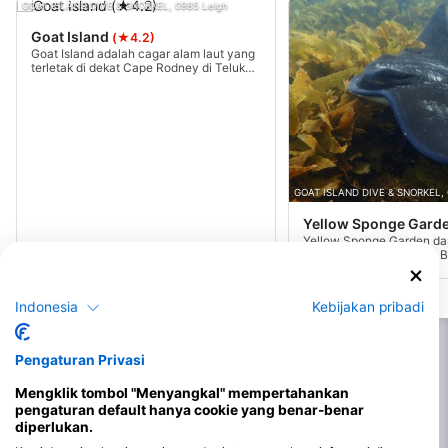
GOAT ISLAND DIVE & SNORKEL, 0985 Leigh
Goat Island
(★4.2)
Goat Island adalah cagar alam laut yang
terletak di dekat Cape Rodney di Teluk
Hauraki. Cagar alam ini menawarkan
berbagai lanskap laut, mulai dari dataran
berpasir hingga sistem terumbu karang
berbatu.
GOAT ISLAND DIVE & SNORKEL, 
Yellow Sponge Gard
Yellow Sponge Garden da
dengan berjalan ke arah B
Laut dari pantai cagar al
pertama kali terlihat di s
8-9 meter. Batang rumput 
Indonesia
Kebijakan pribadi
yang mengarah ke lokasi 
tepiannya akan jatuh ke 
berpasir yang mengandun
Pengaturan Privasi
Mengklik tombol "Menyangkal" mempertahankan
pengaturan default hanya cookie yang benar-benar
diperlukan.