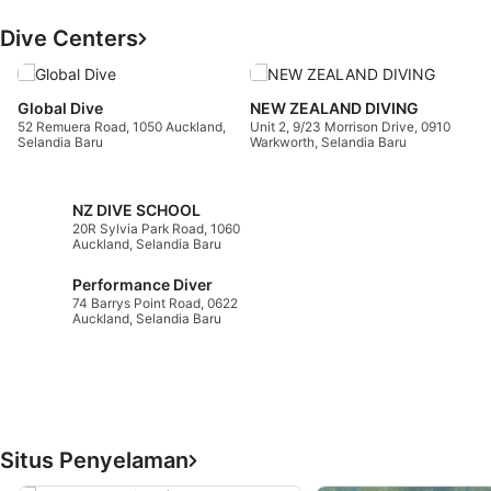
Dive Centers
E
S
Global Dive
NEW ZEALAND DIVING
E
52 Remuera Road, 1050 Auckland,
Unit 2, 9/23 Morrison Drive, 0910
S
Selandia Baru
Warkworth, Selandia Baru
NZ DIVE SCHOOL
20R Sylvia Park Road, 1060
Auckland, Selandia Baru
Performance Diver
74 Barrys Point Road, 0622
Auckland, Selandia Baru
Situs Penyelaman