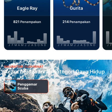
Eagle Ray
Gurita
821
214
Penampakan
Penampakan
J
F
M
A
M
J
J
A
S
O
N
D
J
F
M
A
M
J
J
A
S
O
N
D
J
F
DIKURATORI OLEH MINAT
Acara berdasarkan Kategori Gaya Hidup
Penggemar
Scuba