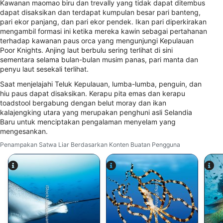
Understand audiences through statistics or
Kawanan maomao biru dan trevally yang tidak dapat ditembus
combinations of data from different sources
dapat disaksikan dan terdapat kumpulan besar pari banteng,
pari ekor panjang, dan pari ekor pendek. Ikan pari diperkirakan
Develop and improve services
mengambil formasi ini ketika mereka kawin sebagai pertahanan
terhadap kawanan paus orca yang mengunjungi Kepulauan
Poor Knights. Anjing laut berbulu sering terlihat di sini
Use limited data to select content
sementara selama bulan-bulan musim panas, pari manta dan
Fitur-fitur Khusus IAB:
penyu laut sesekali terlihat.
Use precise geolocation data
Saat menjelajahi Teluk Kepulauan, lumba-lumba, penguin, dan
hiu paus dapat disaksikan. Kerapu pita emas dan kerapu
toadstool bergabung dengan belut moray dan ikan
Identify devices based on information
kalajengking utara yang merupakan penghuni asli Selandia
actively requested
Baru untuk menciptakan pengalaman menyelam yang
Tujuan pemrosesan non-IAB:
mengesankan.
Perlu
Penampakan Satwa Liar Berdasarkan Konten Buatan Pengguna
Performa
Alamy/Reinhard Dirscherl
Fungsional
iStock/Juliosanjuan
Iklan