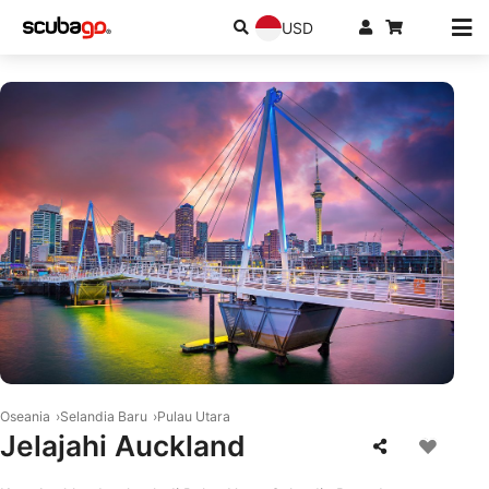
USD
© Shutterstock/Rudy_Balasko
Oseania
Selandia Baru
Pulau Utara
Jelajahi Auckland