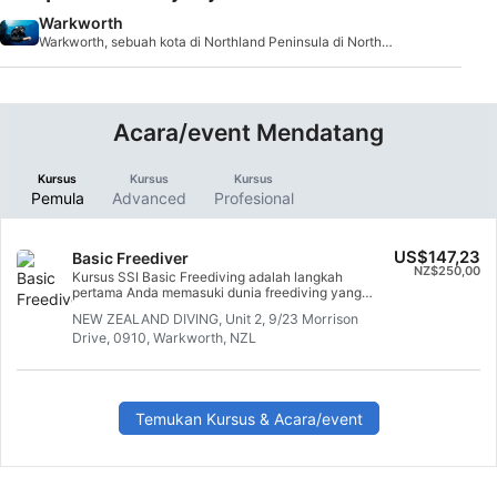
Warkworth
Warkworth, sebuah kota di Northland Peninsula di North
Island, menawarkan penyewaan kapal selam ke b
Acara/event Mendatang
Kursus
Kursus
Kursus
Pemula
Advanced
Profesional
US$147,23
Basic Freediver
NZ$250,00
Kursus SSI Basic Freediving adalah langkah
pertama Anda memasuki dunia freediving yang
damai dan menggembirakan. Selama program
NEW ZEALAND DIVING, Unit 2, 9/23 Morrison
tingkat awal ini, Anda akan belajar cara freediving
Drive, 0910, Warkworth, NZL
dengan aman bersama seorang buddy di
kolam/perairan terbatas hingga kedalaman lima
meter. Pelatihan online dikombinasikan dengan sesi
latihan di-air untuk memberi Anda semua
keterampilan dan pengetahuan yang Anda
butuhkan untuk menjadi freediver yang percaya diri.
Temukan Kursus & Acara/event
Setelah menyelesaikan program ini, Anda akan
mendapatkan sertifikasi SSI Basic Freediving.