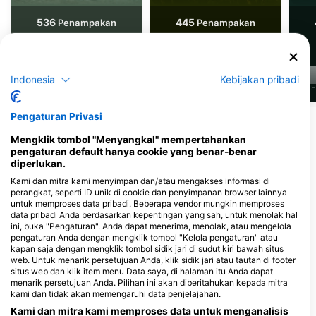
536
445
Penampakan
Penampakan
Indonesia
Kebijakan pribadi
J
F
M
A
M
J
J
A
S
O
N
D
J
F
M
A
M
J
J
A
S
O
N
D
J
F
Pengaturan Privasi
Pusat Penyelaman yang Melayani Situs
Mengklik tombol "Menyangkal" mempertahankan
Selam Ini
pengaturan default hanya cookie yang benar-benar
diperlukan.
Kami dan mitra kami menyimpan dan/atau mengakses informasi di
perangkat, seperti ID unik di cookie dan penyimpanan browser lainnya
Scuba Frogs
untuk memproses data pribadi. Beberapa vendor mungkin memproses
Zelgmatt 28, 8132 Egg, Swiss
Dive Point GmbH, Iris
data pribadi Anda berdasarkan kepentingan yang sah, untuk menolak hal
Infanger Dominik Aeberhard
ini, buka "Pengaturan". Anda dapat menerima, menolak, atau mengelola
Chli Ebnet 1, 6403 Kuessnacht,
pengaturan Anda dengan mengklik tombol "Kelola pengaturan" atau
Swiss
kapan saja dengan mengklik tombol sidik jari di sudut kiri bawah situs
web. Untuk menarik persetujuan Anda, klik sidik jari atau tautan di footer
situs web dan klik item menu Data saya, di halaman itu Anda dapat
menarik persetujuan Anda. Pilihan ini akan diberitahukan kepada mitra
Funny Diving GmbH, Tauchcontainer.ch
kami dan tidak akan memengaruhi data penjelajahan.
Bahnhofstrasse 4, 4142
Neufeldstr. 17a, 54
Muenchenstein, Swiss
Wettingen, Swiss
Kami dan mitra kami memproses data untuk menganalisis